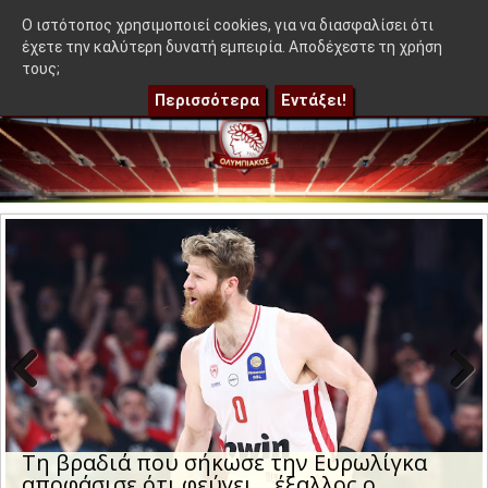
≡
!
|
Η μέρα και η ώρα της ρεβάνς του Ολυμπιακού με τη Ναϊμέγ
OlympEidisis |
O ιστότοπος χρησιμοποιεί cookies, για να διασφαλίσει ότι
έχετε την καλύτερη δυνατή εμπειρία. Αποδέχεστε τη χρήση
τους;
Περισσότερα
Εντάξει!
Previo
Next
us
«Ο Ολυμπιακός έτοιμος να προσφέρει