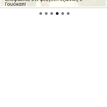
μεγάλο συμβόλαιο στον Χεζόνια»