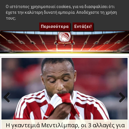
≡
εντιλίμπαρ - Ακόμα 50-50"
|
Η γκαντεμιά Μεντιλίμπαρ, οι 3 
OlympEidisis |
O ιστότοπος χρησιμοποιεί cookies, για να διασφαλίσει ότι
έχετε την καλύτερη δυνατή εμπειρία. Αποδέχεστε τη χρήση
τους;
Περισσότερα
Εντάξει!
Previo
Next
us
Η μέρα και η ώρα της ρεβάνς του