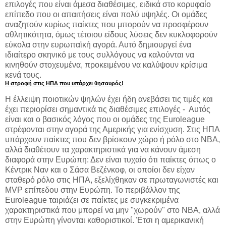
επιλογές που είναι άμεσα διαθέσιμες, ειδικά στο κορυφαίο
επίπεδο που οι απαιτήσεις είναι πολύ υψηλές. Οι ομάδες
αναζητούν κυρίως παίκτες που μπορούν να προσφέρουν
αθλητικότητα, όμως τέτοιου είδους λύσεις δεν κυκλοφορούν
εύκολα στην ευρωπαϊκή αγορά. Αυτό δημιουργεί ένα
ιδιαίτερο σκηνικό με τους συλλόγους να καλούνται να
κινηθούν στοχευμένα, προκειμένου να καλύψουν κρίσιμα
κενά τους.
Η στροφή στις ΗΠΑ που υπάρχει θησαυρός!
Η έλλειψη ποιοτικών ψηλών έχει ήδη ανεβάσει τις τιμές και
έχει περιορίσει σημαντικά τις διαθέσιμες επιλογές - Αυτός
είναι και ο βασικός λόγος που οι ομάδες της Euroleague
στρέφονται στην αγορά της Αμερικής για ενίσχυση. Στις ΗΠΑ
υπάρχουν παίκτες που δεν βρίσκουν χώρο ή ρόλο στο NBA,
αλλά διαθέτουν τα χαρακτηριστικά για να κάνουν άμεση
διαφορά στην Ευρώπη: Δεν είναι τυχαίο ότι παίκτες όπως ο
Κέντρικ Ναν και ο Σάσα Βεζένκοφ, οι οποίοι δεν είχαν
σταθερό ρόλο στις ΗΠΑ, εξελίχθηκαν σε πρωταγωνιστές και
MVP επίπεδου στην Ευρώπη. Το περιβάλλον της
Euroleague ταιριάζει σε παίκτες με συγκεκριμένα
χαρακτηριστικά που μπορεί να μην "χωρούν" στο NBA, αλλά
στην Ευρώπη γίνονται καθοριστικοί. Έτσι η αμερικανική