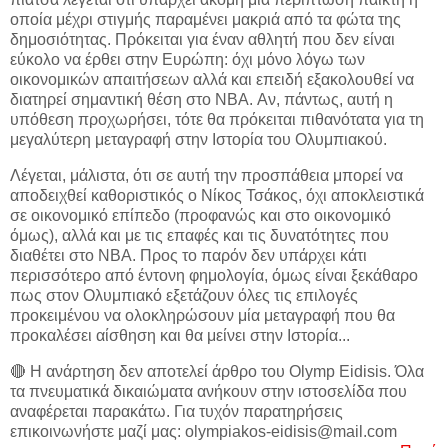
οποία μέχρι στιγμής παραμένει μακριά από τα φώτα της
δημοσιότητας. Πρόκειται για έναν αθλητή που δεν είναι
εύκολο να έρθει στην Ευρώπη: όχι μόνο λόγω των
οικονομικών απαιτήσεων αλλά και επειδή εξακολουθεί να
διατηρεί σημαντική θέση στο NBA. Αν, πάντως, αυτή η
υπόθεση προχωρήσει, τότε θα πρόκειται πιθανότατα για τη
μεγαλύτερη μεταγραφή στην Ιστορία του Ολυμπιακού.
Λέγεται, μάλιστα, ότι σε αυτή την προσπάθεια μπορεί να
αποδειχθεί καθοριστικός ο Νίκος Τσάκος, όχι αποκλειστικά
σε οικονομικό επίπεδο (προφανώς και στο οικονομικό
όμως), αλλά και με τις επαφές και τις δυνατότητες που
διαθέτει στο ΝΒΑ. Προς το παρόν δεν υπάρχει κάτι
περισσότερο από έντονη φημολογία, όμως είναι ξεκάθαρο
πως στον Ολυμπιακό εξετάζουν όλες τις επιλογές
προκειμένου να ολοκληρώσουν μία μεταγραφή που θα
προκαλέσει αίσθηση και θα μείνει στην Ιστορία...
🔴 Η ανάρτηση δεν αποτελεί άρθρο του Olymp Eidisis. Όλα
τα πνευματικά δικαιώματα ανήκουν στην ιστοσελίδα που
αναφέρεται παρακάτω. Για τυχόν παρατηρήσεις
επικοινωνήστε μαζί μας: olympiakos-eidisis@mail.com