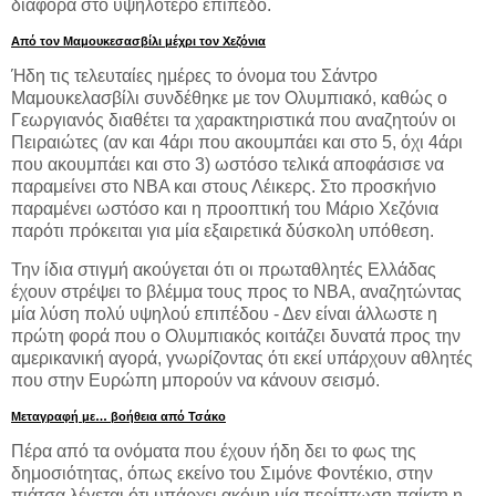
διαφορά στο υψηλότερο επίπεδο.
Από τον Μαμουκεσασβίλι μέχρι τον Χεζόνια
Ήδη τις τελευταίες ημέρες το όνομα του Σάντρο
Μαμουκελασβίλι συνδέθηκε με τον Ολυμπιακό, καθώς ο
Γεωργιανός διαθέτει τα χαρακτηριστικά που αναζητούν οι
Πειραιώτες (αν και 4άρι που ακουμπάει και στο 5, όχι 4άρι
που ακουμπάει και στο 3) ωστόσο τελικά αποφάσισε να
παραμείνει στο NBA και στους Λέικερς. Στο προσκήνιο
παραμένει ωστόσο και η προοπτική του Μάριο Χεζόνια
παρότι πρόκειται για μία εξαιρετικά δύσκολη υπόθεση.
Την ίδια στιγμή ακούγεται ότι οι πρωταθλητές Ελλάδας
έχουν στρέψει το βλέμμα τους προς το NBA, αναζητώντας
μία λύση πολύ υψηλού επιπέδου - Δεν είναι άλλωστε η
πρώτη φορά που ο Ολυμπιακός κοιτάζει δυνατά προς την
αμερικανική αγορά, γνωρίζοντας ότι εκεί υπάρχουν αθλητές
που στην Ευρώπη μπορούν να κάνουν σεισμό.
Μεταγραφή με… βοήθεια από Τσάκο
Πέρα από τα ονόματα που έχουν ήδη δει το φως της
δημοσιότητας, όπως εκείνο του Σιμόνε Φοντέκιο, στην
πιάτσα λέγεται ότι υπάρχει ακόμη μία περίπτωση παίκτη η