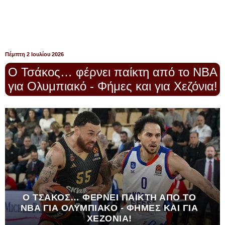
Πέμπτη 2 Ιουλίου 2026
Ο Τσάκος… φέρνει παίκτη από το NBA
για Ολυμπιακό - Φήμες και για Χεζόνια!
Ο ΤΣΆΚΟΣ… ΦΈΡΝΕΙ ΠΑΊΚΤΗ ΑΠΌ ΤΟ
NBA ΓΙΑ ΟΛΥΜΠΙΑΚΌ - ΦΉΜΕΣ ΚΑΙ ΓΙΑ
ΧΕΖΌΝΙΑ!