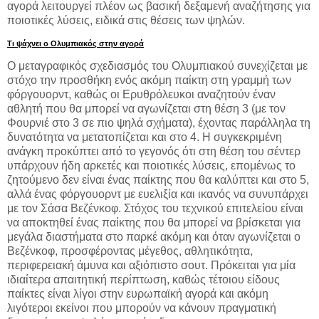
αγορά λειτουργεί πλέον ως βασική δεξαμενή αναζήτησης για
ποιοτικές λύσεις, ειδικά στις θέσεις των ψηλών.
Τι ψάχνει ο Ολυμπιακός στην αγορά
Ο μεταγραφικός σχεδιασμός του Ολυμπιακού συνεχίζεται με
στόχο την προσθήκη ενός ακόμη παίκτη στη γραμμή των
φόργουορντ, καθώς οι Ερυθρόλευκοι αναζητούν έναν
αθλητή που θα μπορεί να αγωνίζεται στη θέση 3 (με τον
Φουρνιέ στο 3 σε πιο ψηλά σχήματα), έχοντας παράλληλα τη
δυνατότητα να μετατοπίζεται και στο 4. Η συγκεκριμένη
ανάγκη προκύπτει από το γεγονός ότι στη θέση του σέντερ
υπάρχουν ήδη αρκετές και ποιοτικές λύσεις, επομένως το
ζητούμενο δεν είναι ένας παίκτης που θα καλύπτει και στο 5,
αλλά ένας φόργουορντ με ευελιξία και ικανός να συνυπάρχει
με τον Σάσα Βεζένκοφ. Στόχος του τεχνικού επιτελείου είναι
να αποκτηθεί ένας παίκτης που θα μπορεί να βρίσκεται για
μεγάλα διαστήματα στο παρκέ ακόμη και όταν αγωνίζεται ο
Βεζένκοφ, προσφέροντας μέγεθος, αθλητικότητα,
περιφερειακή άμυνα και αξιόπιστο σουτ. Πρόκειται για μία
ιδιαίτερα απαιτητική περίπτωση, καθώς τέτοιου είδους
παίκτες είναι λίγοι στην ευρωπαϊκή αγορά και ακόμη
λιγότεροι εκείνοι που μπορούν να κάνουν πραγματική