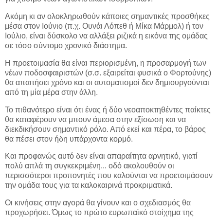
Ακόμη κι αν ολοκληρωθούν κάποιες σημαντικές προσθήκες
μέσα στον Ιούνιο (π.χ. Ουνάι Λόπεθ ή Μίκα Μάρμολ) ή τον
Ιούλιο, είναι δύσκολο να αλλάξει ριζικά η εικόνα της ομάδας
σε τόσο σύντομο χρονικό διάστημα.
Η προετοιμασία θα είναι περιορισμένη, η προσαρμογή των
νέων ποδοσφαιριστών (σ.σ. εξαιρείται φυσικά ο Φορτούνης)
θα απαιτήσει χρόνο και οι αυτοματισμοί δεν δημιουργούνται
από τη μία μέρα στην άλλη.
Το πιθανότερο είναι ότι ένας ή δύο νεοαποκτηθέντες παίκτες
θα καταφέρουν να μπουν άμεσα στην εξίσωση και να
διεκδικήσουν σημαντικό ρόλο. Από εκεί και πέρα, το βάρος
θα πέσει στον ήδη υπάρχοντα κορμό.
Και προφανώς αυτό δεν είναι απαραίτητα αρνητικό, γιατί
πολύ απλά τη συγκεκριμένη... οδό ακολουθούν οι
περισσότεροι προπονητές που καλούνται να προετοιμάσουν
την ομάδα τους για τα καλοκαιρινά προκριματικά.
Οι κινήσεις στην αγορά θα γίνουν και ο σχεδιασμός θα
προχωρήσει. Όμως το πρώτο ευρωπαϊκό στοίχημα της