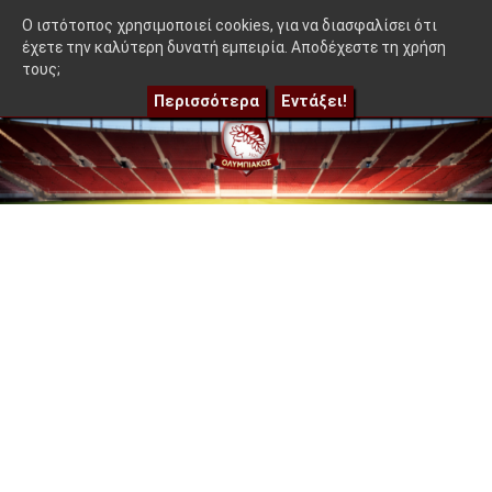
≡
υ δεν βγήκε στον Μεντιλίμπαρ - Ακόμα 50-50"
|
Η γκαντεμιά Μ
OlympEidisis |
O ιστότοπος χρησιμοποιεί cookies, για να διασφαλίσει ότι
έχετε την καλύτερη δυνατή εμπειρία. Αποδέχεστε τη χρήση
τους;
Περισσότερα
Εντάξει!