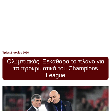
Τρίτη 2 Ιουνίου 2026
Ολυμπιακός: Ξεκάθαρο το πλάνο για
τα προκριματικά του Champions
League