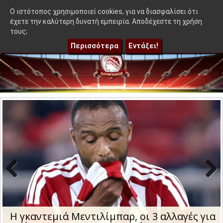
≡
εν βγήκε στον Μεντιλίμπαρ - Ακόμα 50-50"
|
Η γκαντεμιά Μεν
OlympEidisis |
O ιστότοπος χρησιμοποιεί cookies, για να διασφαλίσει ότι
έχετε την καλύτερη δυνατή εμπειρία. Αποδέχεστε τη χρήση
τους;
Περισσότερα
Εντάξει!
Previo
Next
us
Η γκαντεμιά Μεντιλίμπαρ, οι 3 αλλαγές για