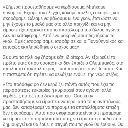
«Σήμερα προσπαθήσαμε να κερδίσουμε. Μπήκαμε
δυναμικά. Είχαμε τον έλεγχο, κάναμε πολλές ευκαιρίες και
σκοράραμε. Θέλαμε να βάλουμε κι ένα γκολ, έτσι ώστε να
μην έχουμε το μυαλό μας στο άλλο παιχνίδι και να μην
είμαστε εξαρτημένοι από το αποτέλεσμα του άλλου αγώνα.
Δεν τα καταφέραμε. Από ένα μακρινό σουτ δεχτήκαμε το
γκολ. Εμείς ισοφαρίσαμε, ισοφάρισε και ο Παναθηναϊκός και
ευτυχώς εκπληρώθηκε ο στόχος μας».
Σε αυτά τα πλέι οφ ζήσαμε κάτι ιδιαίτερο. Αν εξαιρεθεί το
πρώτο ματς όπου ουσιαστικά δεν έπαιξε ο Ολυμπιακός, στα
υπόλοιπα ήταν καλύτερος. Γιατί πιστεύετε συνέβη αυτό; Και
τι πιστεύετε ότι πρέπει να αλλάξετε ενόψει της νέας σεζόν;
«Στο ποδόσφαιρο δεν κερδίζει πάντα αυτός που έχει τις
περισσότερες ευκαιρίες ή κυριαρχεί στον αγώνα, αλλά
κερδίζεις αυτός που δεν κυριαρχεί. Οσο κι αν
προσπαθήσαμε να είμαστε ανώτεροι από τους αντιπάλους
μας, δεν καταφέραμε να πάρουμε τα αποτελέσματα επειδή
δεν σκοράραμε. Αυτό που σκεφτόμαστε είναι ότι προτιμάμε
να είμαστε σε αυτή την κατάσταση, να είμαστε η ομάδα που
δημιουργεί και θα έρθει η στιγμή που τα γκολ θα έρθουν. Θα