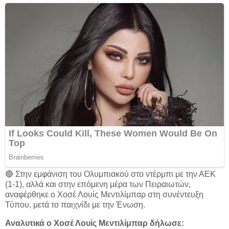
🔴 Στην εμφάνιση του Ολυμπιακού στο ντέρμπι με την ΑΕΚ
(1-1), αλλά και στην επόμενη μέρα των Πειραιωτών,
αναφέρθηκε ο Χοσέ Λουίς Μεντιλίμπαρ στη συνέντευξη
Τύπου, μετά το παιχνίδι με την Ένωση.
Αναλυτικά ο Χοσέ Λουίς Μεντιλίμπαρ δήλωσε: