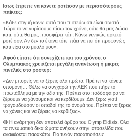
Ισως έπρεπε να κάνετε ροτέισον με περισσότερους
παίκτες;
«Κάθε στιγμή κάνω αυτό που πιστεύω ότι είναι σωστό.
Τώρα το να γυρίσουμε πίσω τον χρόνο, ούτε θα μας δώσει
κάτι, ούτε θα μας προσφέρει κάτι. Κάνω γενικώς αρκετό
ροτέισον. Αν δεν το έκανα τότε, πάει να πει ότι προφανώς
κάτι είχα στο μυαλό μου».
Αφού είπατε ότι συνεχίζετε και του χρόνου, ο
Ολυμπιακός χρειάζεται μεγάλη ανανέωση ή μικρές
πινελιές στο ρόστερ;
«Δεν μπορείς να τα ξέρεις όλα πρώτα. Πρέπει να κάνετε
υπομονή… Θέλω να συγχαρώ την ΑΕΚ που πήρε το
πρωτάθλημα με την αξία της. Πρέπει στο ποδόσφαιρο να
ξέρουμε να χάνουμε και να κερδίζουμε. Δεν ξέρω γιατί
τραγουδούσαν οι οπαδοί της το όνομά του. Πρέπει να ξέρεις
να χάνεις και να ξέρεις να κερδίζεις».
🔴 Η ανάρτηση δεν αποτελεί άρθρο του Olymp Eidisis. Όλα
τα πνευματικά δικαιώματα ανήκουν στην ιστοσελίδα που
αναφέρεται παρακάτω. Για τυχόν παρατηρήσεις