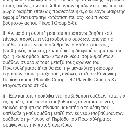
στους αγώνες των ισοβαθμούντων ομάδων στο ακέραιο και
χωρίς διαιρέτη (που ως πραναφέρθηκε, ο εν λόγω διαιρέτης
εφαρμόζεται κατά την κατάρτιση του αρχικού πίνακα
βαθμολογίας του Playoff Group 5-8).
ii. Αν, μετά τη σύνταξη και του παραπάνω βοηθητικού
πίνακα, προκύπτει νέα ισοβαθμία ομάδων, τότε για τις
ομάδες που εκ νέου ισοβαθμούν, συντάσσεται νέος,
βοηθητικός, πίνακας με κριτήριο τη διαφορά τερμάτων που
έχει η κάθε ομάδα μεταξύ των εκ νέου ισοβαθμούντων
ομάδων σε όλους τους μεταξύ τους αγώνες του
Πρωταθλήματος (ήτοι θα έχει την μεγαλύτερη διαφορά
τερμάτων στους μεταξύ τους αγώνες κατά την Κανονική
Περίοδο και τα Playoffs Group 1-4 / Playoffs Group 5-8 /
Playouts αθροιστικά).
iii. Εάν και τότε προκύψει νέα ισοβάθμηση ομάδων, τότε, για
τις ομάδες που εκ νέου ισοβαθμούν, συντάσσεται νέος
ειδικός βοηθητικός πίνακας με κριτήριο τη θέση που
κατέλαβε η κάθε ομάδα μεταξύ των εκ νέου ισοβαθμούντων
ομάδων στην Κανονική Περίοδο του Πρωταθλήματος
σύμφωνα με την παρ. 5 ανωτέρω.