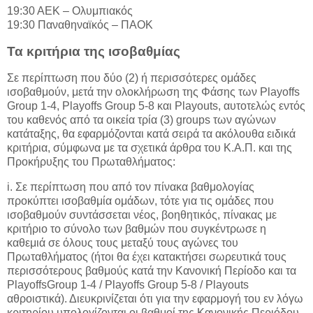
19:30 ΑΕΚ – Ολυμπιακός
19:30 Παναθηναϊκός – ΠΑΟΚ
Τα κριτήρια της ισοβαθμίας
Σε περίπτωση που δύο (2) ή περισσότερες ομάδες
ισοβαθμούν, μετά την ολοκλήρωση της Φάσης των Playoffs
Group 1-4, Playoffs Group 5-8 και Playouts, αυτοτελώς εντός
του καθενός από τα οικεία τρία (3) groups των αγώνων
κατάταξης, θα εφαρμόζονται κατά σειρά τα ακόλουθα ειδικά
κριτήρια, σύμφωνα με τα σχετικά άρθρα του Κ.Α.Π. και της
Προκήρυξης του Πρωταθλήματος:
i. Σε περίπτωση που από τον πίνακα βαθμολογίας
προκύπτει ισοβαθμία ομάδων, τότε για τις ομάδες που
ισοβαθμούν συντάσσεται νέος, βοηθητικός, πίνακας με
κριτήριο το σύνολο των βαθμών που συγκέντρωσε η
καθεμιά σε όλους τους μεταξύ τους αγώνες του
Πρωταθλήματος (ήτοι θα έχει κατακτήσει σωρευτικά τους
περισσότερους βαθμούς κατά την Κανονική Περίοδο και τα
PlayoffsGroup 1-4 / Playoffs Group 5-8 / Playouts
αθροιστικά). Διευκρινίζεται ότι για την εφαρμογή του εν λόγω
κριτηρίου υπολογίζονται οι βαθμοί της Κανoνικής Περιόδου,