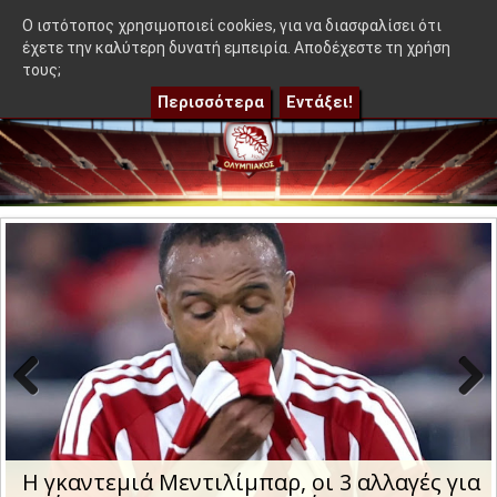
≡
αρ - Ακόμα 50-50"
|
Η γκαντεμιά Μεντιλίμπαρ, οι 3 αλλαγές γ
OlympEidisis |
O ιστότοπος χρησιμοποιεί cookies, για να διασφαλίσει ότι
έχετε την καλύτερη δυνατή εμπειρία. Αποδέχεστε τη χρήση
τους;
Περισσότερα
Εντάξει!
Previo
Next
us
Η μέρα και η ώρα της ρεβάνς του