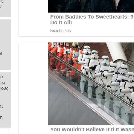
ης
ν
ι
ια
τει
ιους
ρτ
α.
 η