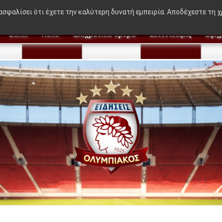
🔥 BREAKING NEWS:
"Η ιδέα που δεν βγήκε
ιασφαλίσει ότι έχετε την καλύτερη δυνατή εμπειρία. Αποδέχεστε τη 
Βόλεϊ
Πόλο
Διαχρονικά άρθρα
Συνεντεύξεις
Εφημ