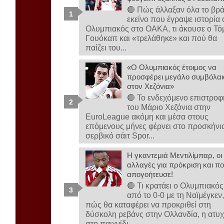
🔴 Πώς άλλαξαν όλα το βρ
εκείνο που έγραψε ιστορία 
Ολυμπιακός στο ΟΑΚΑ, τι άκουσε ο Τό
Γουόκαπ και «τρελάθηκε» και πού θα
παίζει του...
«Ο Ολυμπιακός έτοιμος να
προσφέρει μεγάλο συμβόλαι
στον Χεζόνια»
🔴 Το ενδεχόμενο επιστροφ
του Μάριο Χεζόνια στην
EuroLeague ακόμη και μέσα στους
επόμενους μήνες φέρνει στο προσκήνι
σερβικό σάιτ Spor...
Η γκαντεμιά Μεντιλίμπαρ, οι
αλλαγές για πρόκριση και πο
απογοήτευσε!
🔴 Τι κρατάει ο Ολυμπιακός
από το 0-0 με τη Ναϊμέγκεν
πώς θα καταφέρει να προκριθεί στη
δύσκολη ρεβάνς στην Ολλανδία, η ατυχ
στο παιχνίδι...