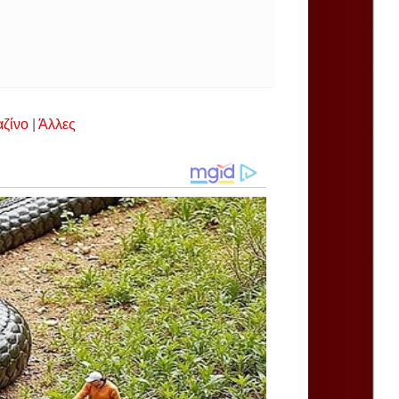
αζίνο
|
Άλλες