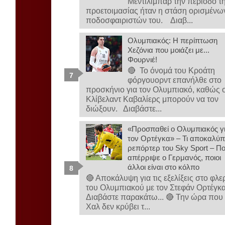
Μεντιλίμπαρ την περίοδο τ
προετοιμασίας ήταν η στάση ορισμένω
ποδοσφαιριστών του. Διαβ...
Ολυμπιακός: Η περίπτωση
Χεζόνια που μοιάζει με...
Φουρνιέ!
🔴 Το όνομά του Κροάτη
φόργουορντ επανήλθε στο
προσκήνιο για τον Ολυμπιακό, καθώς ο
Κλίβελαντ Καβαλίερς μπορούν να τον
διώξουν. Διαβάστε...
«Προσπαθεί ο Ολυμπιακός γ
τον Ορτέγκα» – Τι αποκαλύπ
ρεπόρτερ του Sky Sport – Πο
απέρριψε ο Γερμανός, ποιοι
άλλοι είναι στο κόλπο
🔴 Αποκάλυψη για τις εξελίξεις στο φλε
του Ολυμπιακού με τον Στεφάν Ορτέγκ
Διαβάστε παρακάτω... 🔴 Την ώρα που
Χαλ δεν κρύβει τ...