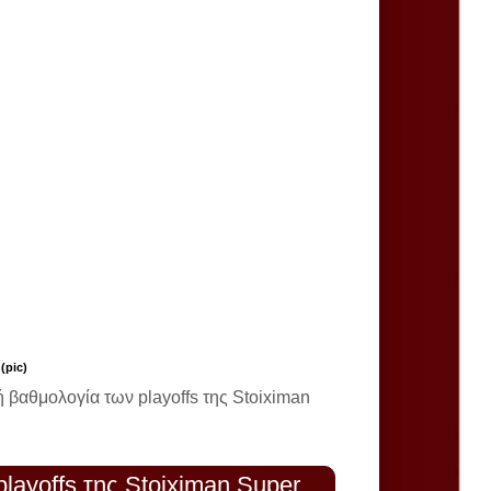
(pic)
κή βαθμολογία των playoffs της Stoiximan
playoffs της Stoiximan Super