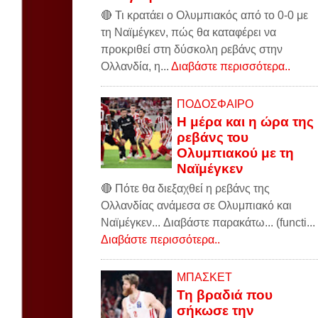
🔴 Τι κρατάει ο Ολυμπιακός από το 0-0 με
τη Ναϊμέγκεν, πώς θα καταφέρει να
προκριθεί στη δύσκολη ρεβάνς στην
Ολλανδία, η...
Διαβάστε περισσότερα..
ΠΟΔΟΣΦΑΙΡΟ
Η μέρα και η ώρα της
ρεβάνς του
Ολυμπιακού με τη
Ναϊμέγκεν
🔴 Πότε θα διεξαχθεί η ρεβάνς της
Ολλανδίας ανάμεσα σε Ολυμπιακό και
Ναϊμέγκεν... Διαβάστε παρακάτω... (functi...
Διαβάστε περισσότερα..
ΜΠΑΣΚΕΤ
Τη βραδιά που
σήκωσε την