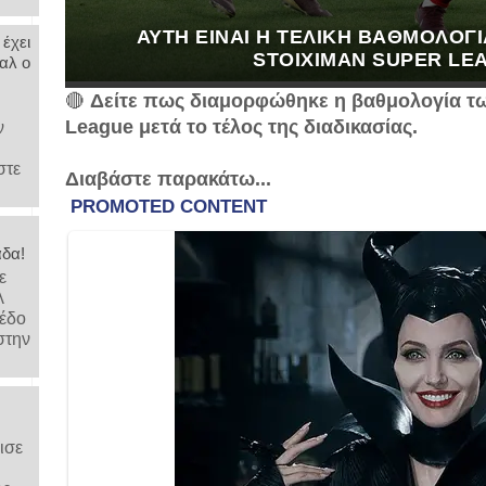
ΑΥΤΉ ΕΊΝΑΙ Η ΤΕΛΙΚΉ ΒΑΘΜΟΛΟΓ
 έχει
STOIXIMAN SUPER LEA
αλ ο
🔴
Δείτε πως διαμορφώθηκε η βαθμολογία των
League μετά το τέλος της διαδικασίας.
ν
στε
Διαβάστε παρακάτω...
άδα!
ε
λ
μέδο
στην
ισε