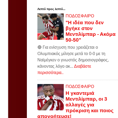
Λεπτό προς λεπτό...
ΠΟΔΟΣΦΑΙΡΟ
"Η ιδέα που δεν
βγήκε στον
Μεντιλίμπαρ - Ακόμα
50-50"
🔴 Για ενίσχυση που χρειάζεται ο
Ολυμπιακός μίλησε μετά το 0-0 με τη
Ναϊμέγκεν ο γνωστός δημοσιογράφος,
κάνοντας λόγο ακ...
Διαβάστε
περισσότερα..
ΠΟΔΟΣΦΑΙΡΟ
Η γκαντεμιά
Μεντιλίμπαρ, οι 3
αλλαγές για
πρόκριση και ποιος
απογοήτευσε!