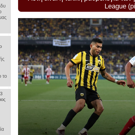
League (pi
άδυ
ο
μας
ο
ής
ο το
 3
ιος
,
ία