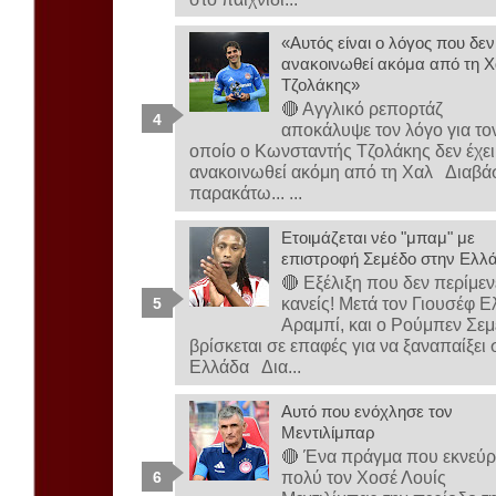
«Αυτός είναι ο λόγος που δεν
ανακοινωθεί ακόμα από τη Χ
Τζολάκης»
🔴 Αγγλικό ρεπορτάζ
αποκάλυψε τον λόγο για το
οποίο ο Κωνσταντής Τζολάκης δεν έχει
ανακοινωθεί ακόμη από τη Χαλ Διαβά
παρακάτω... ...
Ετοιμάζεται νέο "μπαμ" με
επιστροφή Σεμέδο στην Ελλ
🔴 Εξέλιξη που δεν περίμεν
κανείς! Μετά τον Γιουσέφ Ε
Αραμπί, και ο Ρούμπεν Σε
βρίσκεται σε επαφές για να ξαναπαίξει 
Ελλάδα Δια...
Αυτό που ενόχλησε τον
Μεντιλίμπαρ
🔴 Ένα πράγμα που εκνεύρ
πολύ τον Χοσέ Λουίς