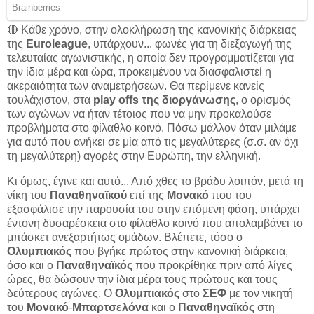
🔴 Κάθε χρόνο, στην ολοκλήρωση της κανονικής διάρκειας
της
Euroleague
, υπάρχουν... φωνές για τη διεξαγωγή της
τελευταίας αγωνιστικής, η οποία δεν προγραμματίζεται για
την ίδια μέρα και ώρα, προκειμένου να διασφαλιστεί η
ακεραιότητα των αναμετρήσεων. Θα περίμενε κανείς
τουλάχιστον, στα
play offs της διοργάνωσης
, ο ορισμός
των αγώνων να ήταν τέτοιος που να μην προκαλούσε
προβλήματα στο φίλαθλο κοινό. Πόσω μάλλον όταν μιλάμε
για αυτό που ανήκει σε μία από τις μεγαλύτερες (σ.σ. αν όχι
τη μεγαλύτερη) αγορές στην Ευρώπη, την ελληνική.
Κι όμως, έγινε και αυτό... Από χθες το βράδυ λοιπόν, μετά τη
νίκη του
Παναθηναϊκού
επί της
Μονακό
που του
εξασφάλισε την παρουσία του στην επόμενη φάση, υπάρχει
έντονη δυσαρέσκεια στο φίλαθλο κοινό που απολαμβάνει το
μπάσκετ ανεξαρτήτως ομάδων. Βλέπετε, τόσο ο
Ολυμπιακός
που βγήκε πρώτος στην κανονική διάρκεια,
όσο και ο
Παναθηναϊκός
που προκρίθηκε πριν από λίγες
ώρες, θα δώσουν την ίδια μέρα τους πρώτους και τους
δεύτερους αγώνες. Ο
Ολυμπιακός
στο
ΣΕΦ
με τον νικητή
του
Μονακό
-
Μπαρτσελόνα
και ο
Παναθηναϊκός
στη