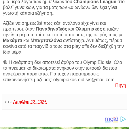
μία μέρα λόγω των ημιτελικών του
Champions League
στο
βόλεϊ γυναικών, για τα ματς των «αιωνίων» δεν έχει γίνει
γνωστή κάποια εξήγηση...
Αξίζει να σημειωθεί πως κάτι ανάλογο είχε γίνει και
πρόπερσι, όταν
Παναθηναϊκός
και
Ολυμπιακός
έπαιζαν
την ίδια μέρα το τρίτο και το τέταρτο ματς της σειράς τους με
Μακάμπι
και
Μπαρτσελόνα
αντίστοιχα. Αντιθέτως, πέρυσι
κανένα από τα παιχνίδια τους στα play offs δεν διεξήχθη την
ίδια μέρα.
🔴 Η ανάρτηση δεν αποτελεί άρθρο του Olymp Eidisis. Όλα
τα πνευματικά δικαιώματα ανήκουν στην ιστοσελίδα που
αναφέρεται παρακάτω. Για τυχόν παρατηρήσεις
επικοινωνήστε μαζί μας: olympiakos-eidisis@mail.com
Πηγή
στις
Απριλίου 22, 2026