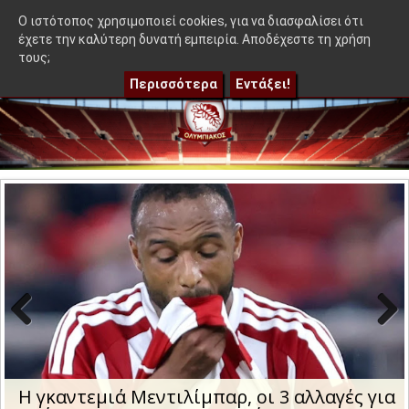
≡
όμα 50-50"
|
Η γκαντεμιά Μεντιλίμπαρ, οι 3 αλλαγές για πρό
OlympEidisis |
O ιστότοπος χρησιμοποιεί cookies, για να διασφαλίσει ότι
έχετε την καλύτερη δυνατή εμπειρία. Αποδέχεστε τη χρήση
τους;
Περισσότερα
Εντάξει!
Previo
Next
us
Η μέρα και η ώρα της ρεβάνς του