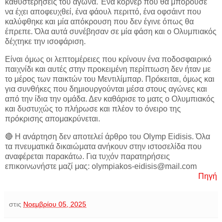
καθυστερήσεις του αγώνα. Ένα κόρνερ που θα μπορούσε
να έχει αποφευχθεί, ένα φάουλ περιττό, ένα οφσάιντ που
καλύφθηκε και μία απόκρουση που δεν έγινε όπως θα
έπρεπε. Όλα αυτά συνέβησαν σε μία φάση και ο Ολυμπιακός
δέχτηκε την ισοφάριση.
Είναι όμως οι λεπτομέρειες που κρίνουν ένα ποδοσφαιρικό
παιχνίδι και αυτές στην προκειμένη περίπτωση δεν ήταν με
το μέρος των παικτών του Μεντιλίμπαρ. Πρόκειται, όμως και
για συνθήκες που δημιουργούνται μέσα στους αγώνες και
από την ίδια την ομάδα. Δεν καθάρισε το ματς ο Ολυμπιακός
και δυστυχώς το πλήρωσε και πλέον το όνειρο της
πρόκρισης απομακρύνεται.
🔴 Η ανάρτηση δεν αποτελεί άρθρο του Olymp Eidisis. Όλα
τα πνευματικά δικαιώματα ανήκουν στην ιστοσελίδα που
αναφέρεται παρακάτω. Για τυχόν παρατηρήσεις
επικοινωνήστε μαζί μας: olympiakos-eidisis@mail.com
Πηγή
στις
Νοεμβρίου 05, 2025