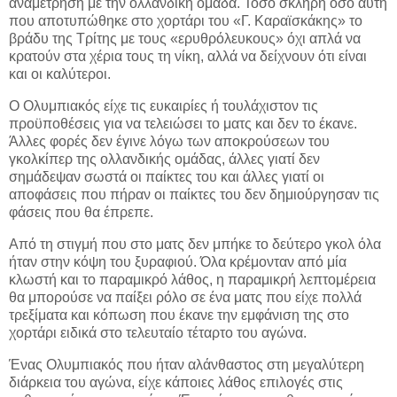
αναμέτρηση με την ολλανδική ομάδα. Τόσο σκληρή όσο αυτή
που αποτυπώθηκε στο χορτάρι του «Γ. Καραϊσκάκης» το
βράδυ της Τρίτης με τους «ερυθρόλευκους» όχι απλά να
κρατούν στα χέρια τους τη νίκη, αλλά να δείχνουν ότι είναι
και οι καλύτεροι.
Ο Ολυμπιακός είχε τις ευκαιρίες ή τουλάχιστον τις
προϋποθέσεις για να τελειώσει το ματς και δεν το έκανε.
Άλλες φορές δεν έγινε λόγω των αποκρούσεων του
γκολκίπερ της ολλανδικής ομάδας, άλλες γιατί δεν
σημάδεψαν σωστά οι παίκτες του και άλλες γιατί οι
αποφάσεις που πήραν οι παίκτες του δεν δημιούργησαν τις
φάσεις που θα έπρεπε.
Από τη στιγμή που στο ματς δεν μπήκε το δεύτερο γκολ όλα
ήταν στην κόψη του ξυραφιού. Όλα κρέμονταν από μία
κλωστή και το παραμικρό λάθος, η παραμικρή λεπτομέρεια
θα μπορούσε να παίξει ρόλο σε ένα ματς που είχε πολλά
τρεξίματα και κόπωση που έκανε την εμφάνιση της στο
χορτάρι ειδικά στο τελευταίο τέταρτο του αγώνα.
Ένας Ολυμπιακός που ήταν αλάνθαστος στη μεγαλύτερη
διάρκεια του αγώνα, είχε κάποιες λάθος επιλογές στις