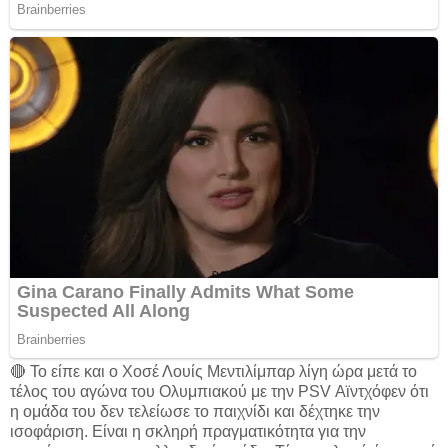
🔴 Το είπε και ο Χοσέ Λουίς Μεντιλίμπαρ λίγη ώρα μετά το
τέλος του αγώνα του Ολυμπιακού με την PSV Αϊντχόφεν ότι
η ομάδα του δεν τελείωσε το παιχνίδι και δέχτηκε την
ισοφάριση. Είναι η σκληρή πραγματικότητα για την