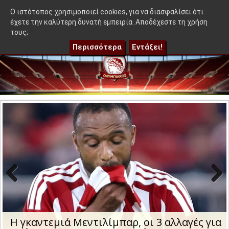
≡
ου δεν βγήκε στον Μεντιλίμπαρ - Ακόμα 50-50"
|
Η γκαντεμιά 
OlympEidisis |
O ιστότοπος χρησιμοποιεί cookies, για να διασφαλίσει ότι
έχετε την καλύτερη δυνατή εμπειρία. Αποδέχεστε τη χρήση
τους;
Περισσότερα
Εντάξει!
Previo
Next
us
Η γκαντεμιά Μεντιλίμπαρ, οι 3 αλλαγές για