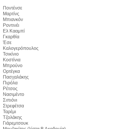
Ποντένσε
Μαρτίνς
Μπιανκόν
Ροντινέι
Ελ Κααμπί
Γκαρθία
Έσε
Καλογερόπουλος
Τσικίνιο
Κοστίνια
Μπρούνο
Ορτέγκα
Πασχαλάκης
Πιρόλα
Ρέτσος
Νασιμέντο
Σιπιόνι
Στρεφέτσα
Ταρέμι
Τζολάκης
Γιάρεμτσουκ
Μουζακίτης (λίστα Β Ακαδημία)