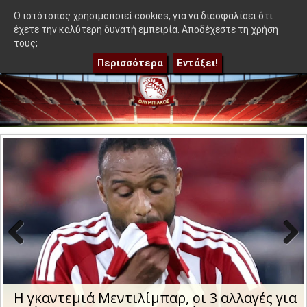
≡
 ιδέα που δεν βγήκε στον Μεντιλίμπαρ - Ακόμα 50-50"
|
Η γκα
OlympEidisis |
O ιστότοπος χρησιμοποιεί cookies, για να διασφαλίσει ότι
έχετε την καλύτερη δυνατή εμπειρία. Αποδέχεστε τη χρήση
τους;
Περισσότερα
Εντάξει!
Previo
Next
us
Η γκαντεμιά Μεντιλίμπαρ, οι 3 αλλαγές για