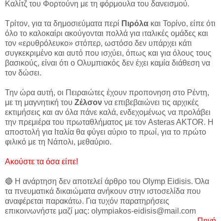
Καλίτζ του Φορτούνη με τη φόρμουλα του δανεισμού.
Τρίτον, για τα δημοσιεύματα περί
Πιρόλα
και Τορίνο, είπε ότι
όλο το καλοκαίρι ακούγονται πολλά για ιταλικές ομάδες και
τον «ερυθρόλευκο» στόπερ, ωστόσο δεν υπάρχει κάτι
συγκεκριμένο και αυτό που ισχύει, όπως και για όλους τους
βασικούς, είναι ότι ο Ολυμπιακός δεν έχει καμία διάθεση να
τον δώσει.
Την ώρα αυτή, οι Πειραιώτες έχουν προπονηση στο Ρέντη,
με τη μαγνητική του
Ζέλσον
να επιβεβαιώνει τις αρχικές
εκτιμήσεις και αν όλα πάνε καλά, ενδεχομένως να προλάβει
την πρεμιέρα του πρωταθλήματος με τον Asteras AKTOR. Η
αποστολή για Ιταλία θα φύγει αύριο το πρωί, για το πρώτο
φιλικό με τη Νάπολι, μεθαύριο.
Ακούστε τα όσα είπε!
🔴 Η ανάρτηση δεν αποτελεί άρθρο του Olymp Eidisis. Όλα
τα πνευματικά δικαιώματα ανήκουν στην ιστοσελίδα που
αναφέρεται παρακάτω. Για τυχόν παρατηρήσεις
επικοινωνήστε μαζί μας: olympiakos-eidisis@mail.com
Πηγή