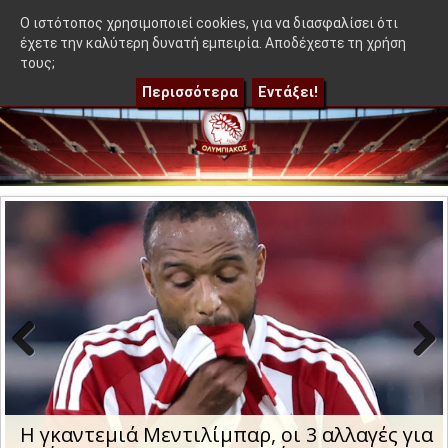
≡
 ιδέα που δεν βγήκε στον Μεντιλίμπαρ - Ακόμα 50-50"
|
Η γκα
OlympEidisis |
O ιστότοπος χρησιμοποιεί cookies, για να διασφαλίσει ότι
έχετε την καλύτερη δυνατή εμπειρία. Αποδέχεστε τη χρήση
τους;
Περισσότερα
Εντάξει!
Previo
Next
us
Η γκαντεμιά Μεντιλίμπαρ, οι 3 αλλαγές για