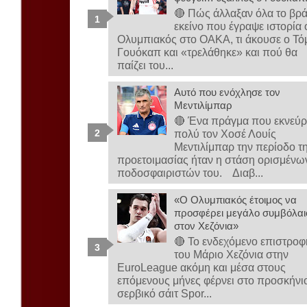
🔴 Πώς άλλαξαν όλα το βρ
εκείνο που έγραψε ιστορία 
Ολυμπιακός στο ΟΑΚΑ, τι άκουσε ο Τό
Γουόκαπ και «τρελάθηκε» και πού θα
παίζει του...
Αυτό που ενόχλησε τον
Μεντιλίμπαρ
🔴 Ένα πράγμα που εκνεύρ
πολύ τον Χοσέ Λουίς
Μεντιλίμπαρ την περίοδο τ
προετοιμασίας ήταν η στάση ορισμένω
ποδοσφαιριστών του. Διαβ...
«Ο Ολυμπιακός έτοιμος να
προσφέρει μεγάλο συμβόλαι
στον Χεζόνια»
🔴 Το ενδεχόμενο επιστροφ
του Μάριο Χεζόνια στην
EuroLeague ακόμη και μέσα στους
επόμενους μήνες φέρνει στο προσκήνι
σερβικό σάιτ Spor...