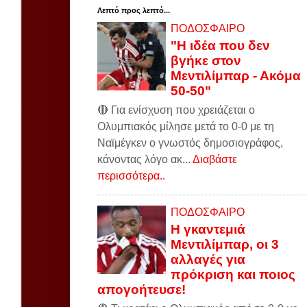
Λεπτό προς λεπτό...
ΠΟΔΟΣΦΑΙΡΟ
"Η ιδέα που δεν
βγήκε στον
Μεντιλίμπαρ - Ακόμα
50-50"
🔴 Για ενίσχυση που χρειάζεται ο
Ολυμπιακός μίλησε μετά το 0-0 με τη
Ναϊμέγκεν ο γνωστός δημοσιογράφος,
κάνοντας λόγο ακ...
Διαβάστε
περισσότερα..
ΠΟΔΟΣΦΑΙΡΟ
Η γκαντεμιά
Μεντιλίμπαρ, οι 3
αλλαγές για
πρόκριση και ποιος
απογοήτευσε!