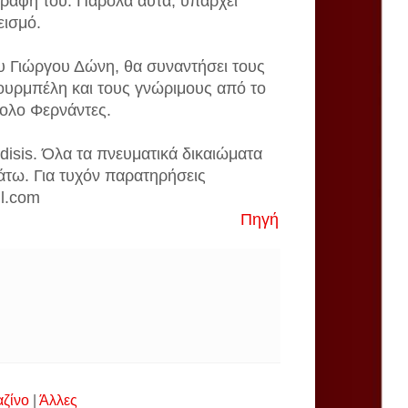
γραφή του. Παρόλα αυτά, υπάρχει
εισμό.
ου Γιώργου Δώνη, θα συναντήσει τους
υρμπέλη και τους γνώριμους από το
ολο Φερνάντες.
disis. Όλα τα πνευματικά δικαιώματα
άτω. Για τυχόν παρατηρήσεις
il.com
Πηγή
αζίνο
|
Άλλες