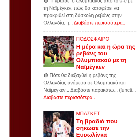
🔴 Τι κρατάει ο Ολυμπιακός από το 0-0 με
τη Ναϊμέγκεν, πώς θα καταφέρει να
προκριθεί στη δύσκολη ρεβάνς στην
Ολλανδία, η...
Διαβάστε περισσότερα..
ΠΟΔΟΣΦΑΙΡΟ
Η μέρα και η ώρα της
ρεβάνς του
Ολυμπιακού με τη
Ναϊμέγκεν
🔴 Πότε θα διεξαχθεί η ρεβάνς της
Ολλανδίας ανάμεσα σε Ολυμπιακό και
Ναϊμέγκεν... Διαβάστε παρακάτω... (functi...
Διαβάστε περισσότερα..
ΜΠΑΣΚΕΤ
Τη βραδιά που
σήκωσε την
Ευρωλίγκα