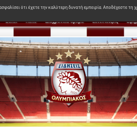
🔥 BREAKING NEWS:
"Η ιδέα που δε
ιασφαλίσει ότι έχετε την καλύτερη δυνατή εμπειρία. Αποδέχεστε τη 
Βόλεϊ
Πόλο
Διαχρονικά άρθρα
Συνεντεύξεις
Εφημ