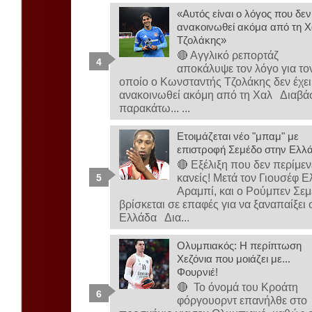
«Αυτός είναι ο λόγος που δεν
ανακοινωθεί ακόμα από τη Χ
Τζολάκης»
🔴 Αγγλικό ρεπορτάζ
αποκάλυψε τον λόγο για το
οποίο ο Κωνσταντής Τζολάκης δεν έχει
ανακοινωθεί ακόμη από τη Χαλ Διαβά
παρακάτω... ...
Ετοιμάζεται νέο "μπαμ" με
επιστροφή Σεμέδο στην Ελλ
🔴 Εξέλιξη που δεν περίμεν
κανείς! Μετά τον Γιουσέφ Ε
Αραμπί, και ο Ρούμπεν Σε
βρίσκεται σε επαφές για να ξαναπαίξει 
Ελλάδα Δια...
Ολυμπιακός: Η περίπτωση
Χεζόνια που μοιάζει με...
Φουρνιέ!
🔴 Το όνομά του Κροάτη
φόργουορντ επανήλθε στο