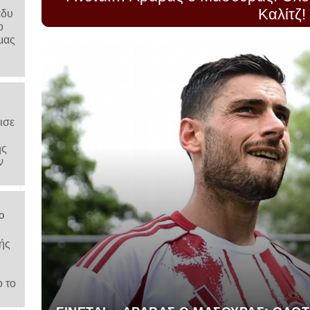
Καλίτζ!
άδυ
ο
μας
ισε
ης
ν
ο
ής
ο το