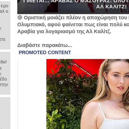
ΓΊΝΕΤΑΙ… ΆΡΑΒΑΣ Ο ΜΑΣΟΎΡΑΣ: ΟΛΟΤ
 έχει
ΑΛ ΚΑΛΊΤΖ!
αλ ο
🔴
Οριστική μοιάζει πλέον η αποχώρηση του
Ολυμπιακό, αφού φαίνεται πως είναι πολύ κο
ν
Αραβία για λογαριασμό της Αλ Καλίτζ.
στε
Διαβάστε παρακάτω...
άδα!
ε
λ
μέδο
στην