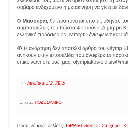
ελευθέρας του, ώστε να οριστικοποιήσει τη μετα
σοβαρό ενδεχόμενο η μετακίνηση να γίνει με δαν
Ο
Μασούρας
θα προπονείται υπό τις οδηγίες τ
συμπατριώτες του Κώστα Φορτούνη, Δημήτρη Κο
ελληνικό ποδόσφαιρο, Μπαρτ Σένκεφελντ και Πά
🔴 Η ανάρτηση δεν αποτελεί άρθρο του Olymp Ei
ανήκουν στην ιστοσελίδα που αναφέρεται παρακ
επικοινωνήστε μαζί μας: olympiakos-eidisis@ma
στις
Αυγούστου 12, 2025
Ετικέτες
ΠΟΔΟΣΦΑΙΡΟ
Προτεινόμενες σελίδες:
ToPPost Greece
|
Στοίχημα - Κ