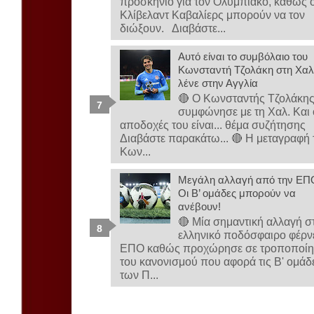
προσκήνιο για τον Ολυμπιακό, καθώς ο
Κλίβελαντ Καβαλίερς μπορούν να τον
διώξουν. Διαβάστε...
Αυτό είναι το συμβόλαιο του
Κωνσταντή Τζολάκη στη Χαλ-
λένε στην Αγγλία
🔴 Ο Κωνσταντής Τζολάκη
συμφώνησε με τη Χαλ. Και 
αποδοχές του είναι... θέμα συζήτησης
Διαβάστε παρακάτω... 🔴 Η μεταγραφή 
Κων...
Μεγάλη αλλαγή από την ΕΠ
Οι Β’ ομάδες μπορούν να
ανέβουν!
🔴 Μία σημαντική αλλαγή σ
ελληνικό ποδόσφαιρο φέρνε
ΕΠΟ καθώς προχώρησε σε τροποποί
του κανονισμού που αφορά τις Β' ομάδ
των Π...