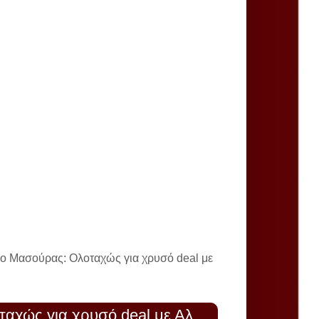
 ο Μασούρας: Ολοταχώς για χρυσό deal με
αχώς για χρυσό deal με Αλ