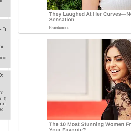
ι
 Τι
ς
οι
του
Ο:
το
ι η
ηση
ες