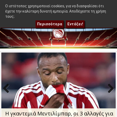
≡
Η ιδέα που δεν βγήκε στον Μεντιλίμπαρ - Ακόμα 50-50"
|
Η γ
OlympEidisis |
O ιστότοπος χρησιμοποιεί cookies, για να διασφαλίσει ότι
έχετε την καλύτερη δυνατή εμπειρία. Αποδέχεστε τη χρήση
τους;
Περισσότερα
Εντάξει!
Previo
Next
us
Η γκαντεμιά Μεντιλίμπαρ, οι 3 αλλαγές για