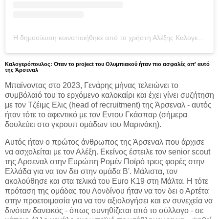
Η δημοσίευση κοινοποιήθηκε από το χρήστη Αλέξης Καλογερόπουλος (@kalogeroo)
Καλογερόπουλος: Όταν το project του Ολυμπιακού ήταν πιο ασφαλές απ' αυτό
της Άρσεναλ
Μπαίνοντας στο 2023, Γενάρης μήνας τελειώνει το
συμβόλαιό του το ερχόμενο καλοκαίρι και έχει γίνει συζήτηση
με τον Τζέιμς Ελις (head of recruitment) της Άρσεναλ - αυτός
ήταν τότε το αφεντικό με τον Εντου Γκάσπαρ (σήμερα
δουλεύει στο γκρουπ ομάδων του Μαρινάκη).
Αυτός ήταν ο πρώτος άνθρωπος της Άρσεναλ που άρχισε
να ασχολείται με τον Αλέξη. Εκείνος έστειλε τον senior scout
της Αρσεναλ στην Ευρώπη Ρομέν Ποϊρό τρεις φορές στην
Ελλάδα για να τον δει στην ομάδα Β'. Μάλιστα, τον
ακολούθησε και στα τελικά του Euro Κ19 στη Μάλτα. Η τότε
πρόταση της ομάδας του Λονδίνου ήταν να τον δει ο Αρτέτα
στην προετοιμασία για να τον αξιολογήσει και εν συνεχεία να
δινόταν δανεικός - όπως συνηθίζεται από το σύλλογο - σε