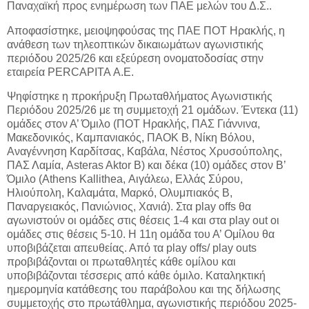
Παναχαϊκή προς ενημέρωση των ΠΑΕ μελών του Δ.Σ..
Αποφασίστηκε, μειοψηφούσας της ΠΑΕ ΠΟΤ Ηρακλής, η
ανάθεση των τηλεοπτικών δικαιωμάτων αγωνιστικής
περιόδου 2025/26 και εξεύρεση ονοματοδοσίας στην
εταιρεία PERCAPITA Α.Ε.
Ψηφίστηκε η προκήρυξη Πρωταθλήματος Αγωνιστικής
Περιόδου 2025/26 με τη συμμετοχή 21 ομάδων. Έντεκα (11)
ομάδες στον Α’ Όμιλο (ΠΟΤ Ηρακλής, ΠΑΣ Γιάννινα,
Μακεδονικός, Καμπανιακός, ΠΑΟΚ Β, Νίκη Βόλου,
Αναγέννηση Καρδίτσας, Καβάλα, Νέστος Χρυσούπολης,
ΠΑΣ Λαμία, Asteras Aktor B) και δέκα (10) ομάδες στον Β’
Όμιλο (Athens Kallithea, Αιγάλεω, Ελλάς Σύρου,
Ηλιούπολη, Καλαμάτα, Μαρκό, Ολυμπιακός Β,
Παναργειακός, Πανιώνιος, Χανιά). Στα play offs θα
αγωνιστούν οι ομάδες στις θέσεις 1-4 και στα play out οι
ομάδες στις θέσεις 5-10. Η 11η ομάδα του Α’ Ομίλου θα
υποβιβάζεται απευθείας. Από τα play offs/ play outs
προβιβάζονται οι πρωταθλητές κάθε ομίλου και
υποβιβάζονται τέσσερις από κάθε όμιλο. Καταληκτική
ημερομηνία κατάθεσης του παράβολου και της δήλωσης
συμμετοχής στο πρωτάθλημα, αγωνιστικής περιόδου 2025-