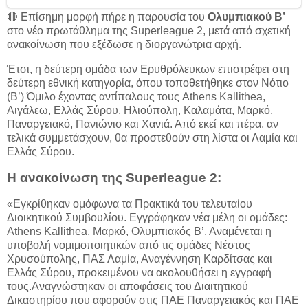
🔴 Επίσημη μορφή πήρε η παρουσία του
Ολυμπιακού Β’
στο νέο πρωτάθλημα της Superleague 2, μετά από σχετική
ανακοίνωση που εξέδωσε η διοργανώτρια αρχή.
Έτσι, η δεύτερη ομάδα των Ερυθρόλευκων επιστρέφει στη
δεύτερη εθνική κατηγορία, όπου τοποθετήθηκε στον Νότιο
(Β’) Όμιλο έχοντας αντίπαλους τους Athens Kallithea,
Αιγάλεω, Ελλάς Σύρου, Ηλιούπολη, Καλαμάτα, Μαρκό,
Παναργειακό, Πανιώνιο και Χανιά. Από εκεί και πέρα, αν
τελικά συμμετάσχουν, θα προστεθούν στη λίστα οι Λαμία και
Ελλάς Σύρου.
Η ανακοίνωση της Superleague 2:
«Εγκρίθηκαν ομόφωνα τα Πρακτικά του τελευταίου
Διοικητικού Συμβουλίου. Εγγράφηκαν νέα μέλη οι ομάδες:
Athens Kallithea, Μαρκό, Ολυμπιακός Β’. Αναμένεται η
υποβολή νομιμοποιητικών από τις ομάδες Νέστος
Χρυσούπολης, ΠΑΣ Λαμία, Αναγέννηση Καρδίτσας και
Ελλάς Σύρου, προκειμένου να ακολουθήσει η εγγραφή
τους.Αναγνώστηκαν οι αποφάσεις του Διαιτητικού
Δικαστηρίου που αφορούν στις ΠΑΕ Παναργειακός και ΠΑΕ