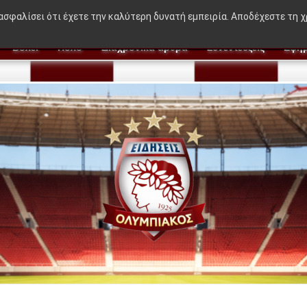
REAKING NEWS:
"Η ιδέα που δεν βγήκε στον Μεντιλίμπα
ιασφαλίσει ότι έχετε την καλύτερη δυνατή εμπειρία. Αποδέχεστε τη 
Βόλεϊ
Πόλο
Διαχρονικά άρθρα
Συνεντεύξεις
Εφημ