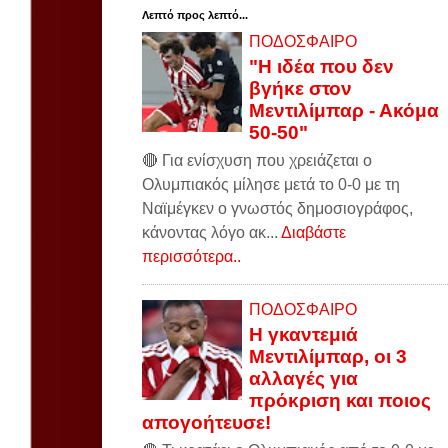
Λεπτό προς λεπτό...
ΠΟΔΟΣΦΑΙΡΟ
"Η ιδέα που δεν
βγήκε στον
Μεντιλίμπαρ - Ακόμα
50-50"
🔴 Για ενίσχυση που χρειάζεται ο
Ολυμπιακός μίλησε μετά το 0-0 με τη
Ναϊμέγκεν ο γνωστός δημοσιογράφος,
κάνοντας λόγο ακ...
Διαβάστε
περισσότερα..
ΠΟΔΟΣΦΑΙΡΟ
Η γκαντεμιά
Μεντιλίμπαρ, οι 3
αλλαγές για
πρόκριση και ποιος
απογοήτευσε!