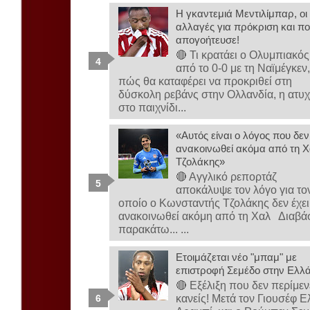
Η γκαντεμιά Μεντιλίμπαρ, οι
αλλαγές για πρόκριση και πο
απογοήτευσε!
🔴 Τι κρατάει ο Ολυμπιακός
από το 0-0 με τη Ναϊμέγκεν
πώς θα καταφέρει να προκριθεί στη
δύσκολη ρεβάνς στην Ολλανδία, η ατυχ
στο παιχνίδι...
«Αυτός είναι ο λόγος που δεν
ανακοινωθεί ακόμα από τη Χ
Τζολάκης»
🔴 Αγγλικό ρεπορτάζ
αποκάλυψε τον λόγο για το
οποίο ο Κωνσταντής Τζολάκης δεν έχει
ανακοινωθεί ακόμη από τη Χαλ Διαβά
παρακάτω... ...
Ετοιμάζεται νέο "μπαμ" με
επιστροφή Σεμέδο στην Ελλ
🔴 Εξέλιξη που δεν περίμεν
κανείς! Μετά τον Γιουσέφ Ε