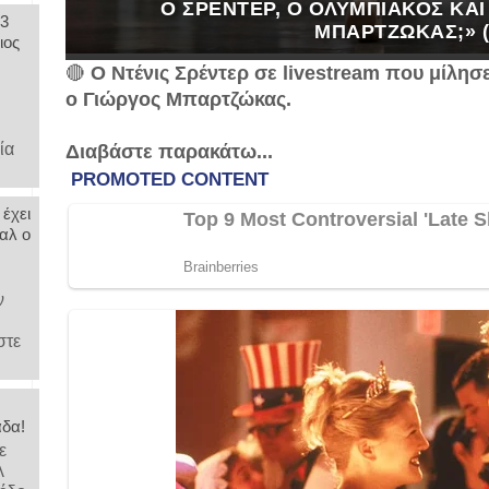
Ο ΣΡΈΝΤΕΡ, Ο ΟΛΥΜΠΙΑΚΌΣ ΚΑΙ 
 3
ΜΠΑΡΤΖΏΚΑΣ;» (
ιος
🔴
Ο Ντένις Σρέντερ σε livestream που μίλησε 
ο Γιώργος Μπαρτζώκας.
,
ία
Διαβάστε παρακάτω...
 έχει
αλ ο
ν
στε
άδα!
ε
λ