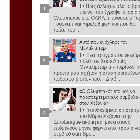
🔴 Πώς άλλαξαν όλα το βρ
εκείνο που έγραψε ιστορία 
Ολυμπιακός στο ΟΑΚΑ, τι άκουσε ο Τό
Γουόκαπ και «τρελάθηκε» και πού θα
παίζει του...
Αυτό που ενόχλησε τον
Μεντιλίμπαρ
🔴 Ένα πράγμα που εκνεύρ
πολύ τον Χοσέ Λουίς
Μεντιλίμπαρ την περίοδο τ
προετοιμασίας ήταν η στάση ορισμένω
ποδοσφαιριστών του. Διαβ...
«Ο Ολυμπιακός έτοιμος να
προσφέρει μεγάλο συμβόλαι
στον Χεζόνια»
🔴 Το ενδεχόμενο επιστροφ
του Μάριο Χεζόνια στην
EuroLeague ακόμη και μέσα στους
επόμενους μήνες φέρνει στο προσκήνι
σερβικό σάιτ Spor...