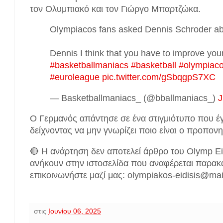
τον Ολυμπιακό και τον Γιώργο Μπαρτζώκα.
Olympiacos fans asked Dennis Schroder a
Dennis I think that you have to improve you
#basketballmaniacs
#basketball
#olympiac
#euroleague
pic.twitter.com/gSbqgpS7XC
— Basketballmaniacs_ (@bballmaniacs_)
J
Ο Γερμανός απάντησε σε ένα στιγμιότυπο που έγι
δείχνοντας να μην γνωρίζει ποιο είναι ο προπον
🔴 Η ανάρτηση δεν αποτελεί άρθρο του Olymp Ei
ανήκουν στην ιστοσελίδα που αναφέρεται παρακ
επικοινωνήστε μαζί μας: olympiakos-eidisis@ma
στις
Ιουνίου 06, 2025