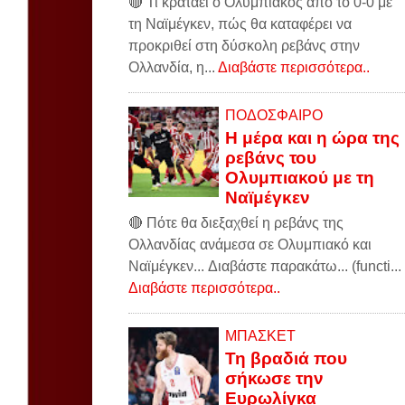
🔴 Τι κρατάει ο Ολυμπιακός από το 0-0 με
τη Ναϊμέγκεν, πώς θα καταφέρει να
προκριθεί στη δύσκολη ρεβάνς στην
Ολλανδία, η...
Διαβάστε περισσότερα..
ΠΟΔΟΣΦΑΙΡΟ
Η μέρα και η ώρα της
ρεβάνς του
Ολυμπιακού με τη
Ναϊμέγκεν
🔴 Πότε θα διεξαχθεί η ρεβάνς της
Ολλανδίας ανάμεσα σε Ολυμπιακό και
Ναϊμέγκεν... Διαβάστε παρακάτω... (functi...
Διαβάστε περισσότερα..
ΜΠΑΣΚΕΤ
Τη βραδιά που
σήκωσε την
Ευρωλίγκα