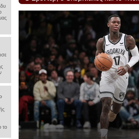
άδυ
ο
μας
ισε
ης
ν
ο
ής
ο το