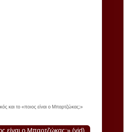
κός και το «ποιος είναι ο Μπαρτζώκας;»
ς είναι ο Μπαρτζώκας;» (vid)