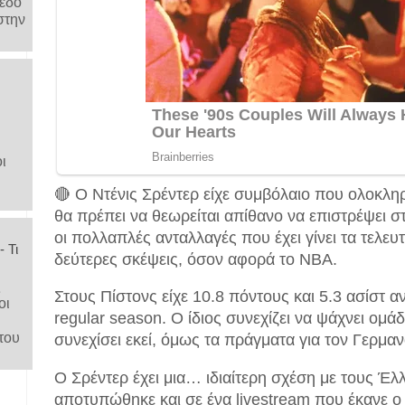
μέδο
στην
ι
🔴 Ο Ντένις Σρέντερ είχε συμβόλαιο που ολοκλη
θα πρέπει να θεωρείται απίθανο να επιστρέψει 
οι πολλαπλές ανταλλαγές που έχει γίνει τα τελευ
 Τι
δεύτερες σκέψεις, όσον αφορά το NBA.
ς
Στους Πίστονς είχε 10.8 πόντους και 5.3 ασίστ α
οι
regular season. Ο ίδιος συνεχίζει να ψάχνει ομά
του
συνεχίσει εκεί, όμως τα πράγματα για τον Γερμαν
Ο Σρέντερ έχει μια… ιδιαίτερη σχέση με τους Έλ
αποτυπώθηκε και σε ένα livestream που έκανε ο ί