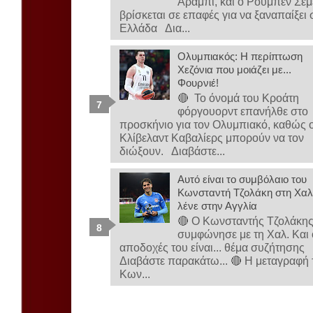
Αραμπί, και ο Ρούμπεν Σε
βρίσκεται σε επαφές για να ξαναπαίξει 
Ελλάδα Δια...
Ολυμπιακός: Η περίπτωση
Χεζόνια που μοιάζει με...
Φουρνιέ!
🔴 Το όνομά του Κροάτη
φόργουορντ επανήλθε στο
προσκήνιο για τον Ολυμπιακό, καθώς ο
Κλίβελαντ Καβαλίερς μπορούν να τον
διώξουν. Διαβάστε...
Αυτό είναι το συμβόλαιο του
Κωνσταντή Τζολάκη στη Χαλ-
λένε στην Αγγλία
🔴 Ο Κωνσταντής Τζολάκη
συμφώνησε με τη Χαλ. Και 
αποδοχές του είναι... θέμα συζήτησης
Διαβάστε παρακάτω... 🔴 Η μεταγραφή 
Κων...