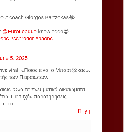
bout coach Giorgos Bartzokas😂
r
@EuroLeague
knowledge😎
osbc
#schroder
#paobc
une 5, 2025
νε viral: «Ποιος είναι ο Μπαρτζώκας»,
ητής των Πειραιωτών.
disis. Όλα τα πνευματικά δικαιώματα
άτω. Για τυχόν παρατηρήσεις
il.com
Πηγή