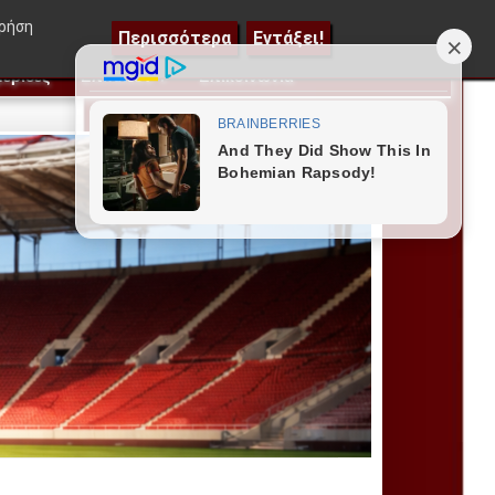
εμιά Μεντιλίμπαρ, οι 3 αλλαγές για πρόκριση και ποιος απ
χρήση
Περισσότερα
Εντάξει!
ερίδες
Επιπλέον
Επικοινωνία
▼