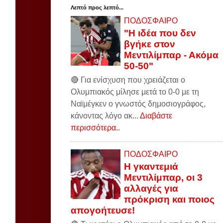
Λεπτό προς λεπτό...
ΠΟΔΟΣΦΑΙΡΟ
"Η ιδέα που δεν
βγήκε στον
Μεντιλίμπαρ - Ακόμα
50-50"
🔴 Για ενίσχυση που χρειάζεται ο
Ολυμπιακός μίλησε μετά το 0-0 με τη
Ναϊμέγκεν ο γνωστός δημοσιογράφος,
κάνοντας λόγο ακ...
Διαβάστε
περισσότερα..
ΠΟΔΟΣΦΑΙΡΟ
Η γκαντεμιά
Μεντιλίμπαρ, οι 3
αλλαγές για
πρόκριση και ποιος
απογοήτευσε!