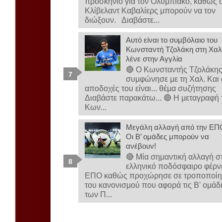
προσκήνιο για τον Ολυμπιακό, καθώς ο
Κλίβελαντ Καβαλίερς μπορούν να τον
διώξουν. Διαβάστε...
Αυτό είναι το συμβόλαιο του
Κωνσταντή Τζολάκη στη Χαλ-
λένε στην Αγγλία
🔴 Ο Κωνσταντής Τζολάκη
συμφώνησε με τη Χαλ. Και 
αποδοχές του είναι... θέμα συζήτησης
Διαβάστε παρακάτω... 🔴 Η μεταγραφή 
Κων...
Μεγάλη αλλαγή από την ΕΠ
Οι Β’ ομάδες μπορούν να
ανέβουν!
🔴 Μία σημαντική αλλαγή σ
ελληνικό ποδόσφαιρο φέρνε
ΕΠΟ καθώς προχώρησε σε τροποποί
του κανονισμού που αφορά τις Β' ομάδ
των Π...