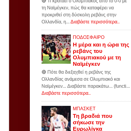
🔴 Τι κρατάει ο Ολυμπιακός από το 0-0 με
τη Ναϊμέγκεν, πώς θα καταφέρει να
προκριθεί στη δύσκολη ρεβάνς στην
Ολλανδία, η...
Διαβάστε περισσότερα..
ΠΟΔΟΣΦΑΙΡΟ
Η μέρα και η ώρα της
ρεβάνς του
Ολυμπιακού με τη
Ναϊμέγκεν
🔴 Πότε θα διεξαχθεί η ρεβάνς της
Ολλανδίας ανάμεσα σε Ολυμπιακό και
Ναϊμέγκεν... Διαβάστε παρακάτω... (functi...
Διαβάστε περισσότερα..
ΜΠΑΣΚΕΤ
Τη βραδιά που
σήκωσε την
Ευρωλίγκα