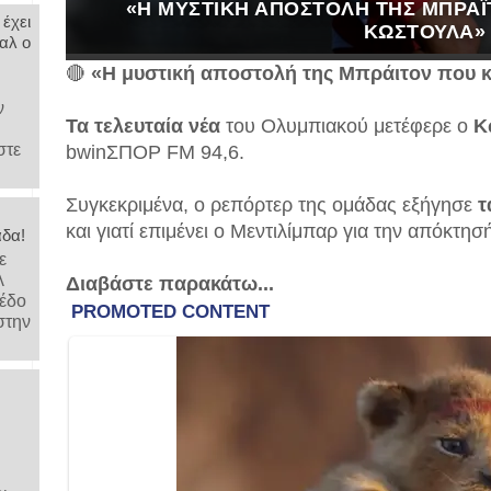
«Η ΜΥΣΤΙΚΉ ΑΠΟΣΤΟΛΉ ΤΗΣ ΜΠΡΆΙ
 έχει
ΚΩΣΤΟΎΛΑ»
αλ ο
🔴
«Η μυστική αποστολή της Μπράιτον που 
ν
Τα τελευταία νέα
του Ολυμπιακού μετέφερε ο
Κ
στε
bwinΣΠΟΡ FM 94,6.
Συγκεκριμένα, ο ρεπόρτερ της ομάδας εξήγησε
τ
και γιατί επιμένει ο Μεντιλίμπαρ για την απόκτησ
άδα!
ε
λ
Διαβάστε παρακάτω...
μέδο
στην