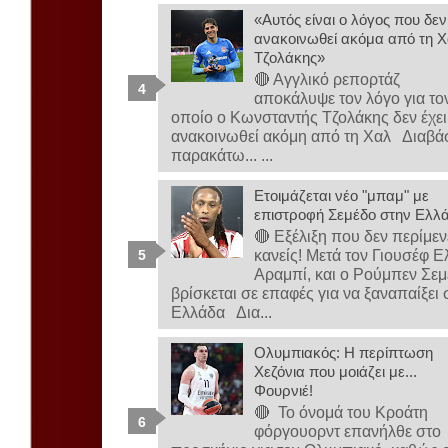
«Αυτός είναι ο λόγος που δεν
ανακοινωθεί ακόμα από τη Χ
Τζολάκης»
🔴 Αγγλικό ρεπορτάζ
αποκάλυψε τον λόγο για το
οποίο ο Κωνσταντής Τζολάκης δεν έχει
ανακοινωθεί ακόμη από τη Χαλ Διαβά
παρακάτω... ...
Ετοιμάζεται νέο "μπαμ" με
επιστροφή Σεμέδο στην Ελλ
🔴 Εξέλιξη που δεν περίμεν
κανείς! Μετά τον Γιουσέφ Ε
Αραμπί, και ο Ρούμπεν Σε
βρίσκεται σε επαφές για να ξαναπαίξει 
Ελλάδα Δια...
Ολυμπιακός: Η περίπτωση
Χεζόνια που μοιάζει με...
Φουρνιέ!
🔴 Το όνομά του Κροάτη
φόργουορντ επανήλθε στο