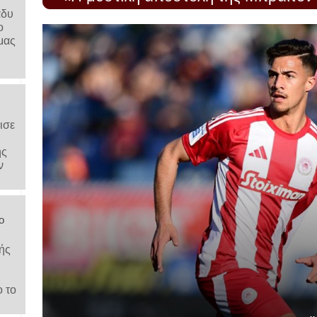
άδυ
ο
μας
ισε
ης
ν
ο
ής
ο το