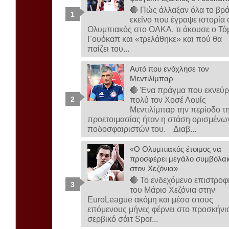
🔴 Πώς άλλαξαν όλα το βρ
εκείνο που έγραψε ιστορία 
Ολυμπιακός στο ΟΑΚΑ, τι άκουσε ο Τό
Γουόκαπ και «τρελάθηκε» και πού θα
παίζει του...
Αυτό που ενόχλησε τον
Μεντιλίμπαρ
🔴 Ένα πράγμα που εκνεύρ
πολύ τον Χοσέ Λουίς
Μεντιλίμπαρ την περίοδο τ
προετοιμασίας ήταν η στάση ορισμένω
ποδοσφαιριστών του. Διαβ...
«Ο Ολυμπιακός έτοιμος να
προσφέρει μεγάλο συμβόλαι
στον Χεζόνια»
🔴 Το ενδεχόμενο επιστροφ
του Μάριο Χεζόνια στην
EuroLeague ακόμη και μέσα στους
επόμενους μήνες φέρνει στο προσκήνι
σερβικό σάιτ Spor...