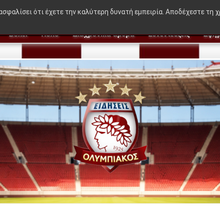
εν βγήκε στον Μεντιλίμπαρ - Ακόμα 50-50"
|
Η γκαντ
ιασφαλίσει ότι έχετε την καλύτερη δυνατή εμπειρία. Αποδέχεστε τη 
Βόλεϊ
Πόλο
Διαχρονικά άρθρα
Συνεντεύξεις
Εφημ