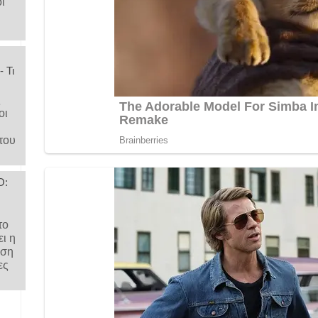
ι
 Τι
ς
οι
του
Ο:
το
ι η
ηση
ες