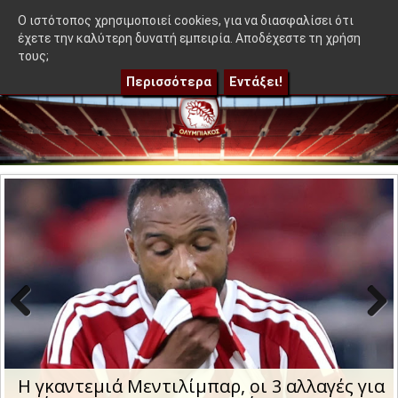
≡
α που δεν βγήκε στον Μεντιλίμπαρ - Ακόμα 50-50"
|
Η γκαντεμ
OlympEidisis |
O ιστότοπος χρησιμοποιεί cookies, για να διασφαλίσει ότι
έχετε την καλύτερη δυνατή εμπειρία. Αποδέχεστε τη χρήση
τους;
Περισσότερα
Εντάξει!
Previo
Next
us
Η γκαντεμιά Μεντιλίμπαρ, οι 3 αλλαγές για