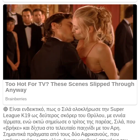
🔴 Είναι ενδεικτικό, πως ο Σιλά ολοκλήρωσε την Super
League K19 ως δεύτερος σκόρερ του Θρύλου, με εννέα
τέρματα, ενώ οκτώ σημείωσε ο τρίτος της παρέας, Σιλά, που
«βρήκε» και δίχτυα στο τελευταίο παιχνίδι με τον Αρη.
Σημαντικά πράγματα από τους δύο Αφρικανούς, που