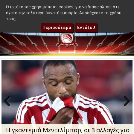
≡
που δεν βγήκε στον Μεντιλίμπαρ - Ακόμα 50-50"
|
Η γκαντεμιά
OlympEidisis |
O ιστότοπος χρησιμοποιεί cookies, για να διασφαλίσει ότι
έχετε την καλύτερη δυνατή εμπειρία. Αποδέχεστε τη χρήση
τους;
Περισσότερα
Εντάξει!
Previo
Next
us
Η γκαντεμιά Μεντιλίμπαρ, οι 3 αλλαγές για