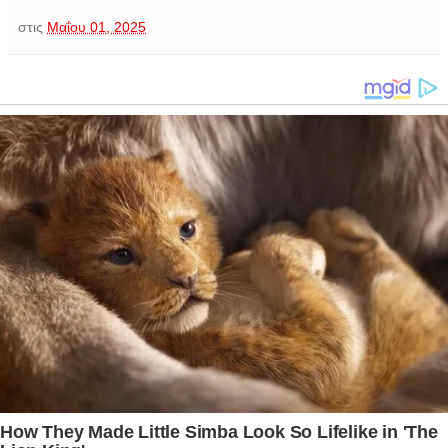
στις
Μαΐου 01, 2025