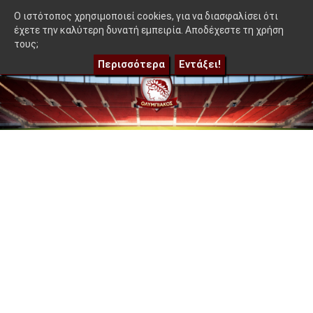
≡
ια πρόκριση και ποιος απογοήτευσε!
|
Η μέρα και η ώρα της 
OlympEidisis |
O ιστότοπος χρησιμοποιεί cookies, για να διασφαλίσει ότι
έχετε την καλύτερη δυνατή εμπειρία. Αποδέχεστε τη χρήση
τους;
Περισσότερα
Εντάξει!