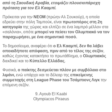
από τη Σαουδική Αραβία, ετοιμάζει πλουσιοπάροχη
πρόταση για τον Ελ Κααμπί.
Πρόκειται για την
ΝΕΟΜ
(πρώην Αλ Σουκούρ), η οποία
εδρεύει στην πόλη Ταμπούκ, είναι
πρωτοπόρος στη 2η
κατηγορία
της χώρας και ελπίζει σε ένα λαμπρό μέλλον στα
«σαλόνια», οπότε
μπορεί να πείσει τον Ολυμπιακό να τον
παραχωρήσει, με ένα σημαντικό ποσό.
Το δημοσίευμα, αναφέρει ότι
ο Ελ Κααμπί, δεν θα λάβει
οποιαδήποτε απόφαση, πριν από το τέλος της σεζόν
,
καθώς έχοντας κατακτήσει το πρωτάθλημα, ο
Ολυμπιακός
διεκδικεί και το
Κύπελλο Ελλάδας
.
Φυσικά,
ο παίκτης δεσμεύεται πλέον με συμβόλαιο στο
λιμάνι,
ενώ υπάρχει και το δέλεαρ της
επικείμενης
συμμετοχής στη League Phase του Τσάμπιονς Λιγκ
την
επόμενη σεζόν.
9. Ayoub El Kaabi
Olympiacos Piraeus