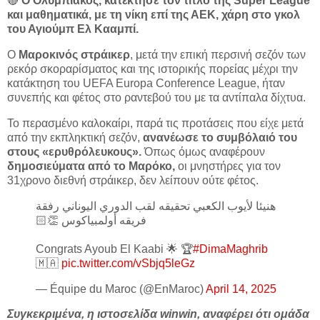
🔴
Ο Ολυμπιακός, κατέκτησε τον τίτλο της Super League
και μαθηματικά, με τη νίκη επί της ΑΕΚ, χάρη στο γκολ
του Αγιούμπ Ελ Κααμπί.
Ο
Μαροκινός στράικερ
, μετά την επική περσινή σεζόν των
ρεκόρ σκοραρίσματος και της ιστορικής πορείας μέχρι την
κατάκτηση του UEFA Europa Conference League, ήταν
συνεπής και φέτος στο ραντεβού του με τα αντίπαλα δίχτυα.
Το περασμένο καλοκαίρι, παρά τις προτάσεις που είχε μετά
από την εκπληκτική σεζόν,
ανανέωσε το συμβόλαιό του
στους «ερυθρόλευκους».
Όπως όμως αναφέρουν
δημοσιεύματα από το Μαρόκο,
οι μνηστήρες για τον
31χρονο διεθνή στράικερ, δεν λείπουν ούτε φέτος.
هنيئا لأيوب الكعبي تحقيقه لقب الدوري اليوناني رفقة
فريقه أولمبياكوس 👏🏻
Congrats Ayoub El Kaabi 🌟 🏆
#DimaMaghrib
🇲🇦
pic.twitter.com/vSbjq5leGz
— Équipe du Maroc (@EnMaroc)
April 14, 2025
Συγκεκριμένα, η ιστοσελίδα winwin, αναφέρει ότι ομάδα