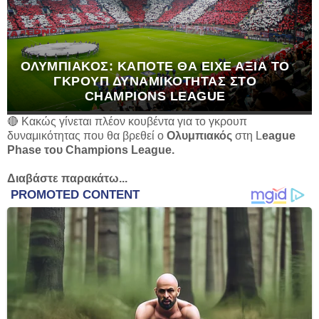
ΟΛΥΜΠΙΑΚΌΣ: ΚΆΠΟΤΕ ΘΑ ΕΊΧΕ ΑΞΊΑ ΤΟ
ΓΚΡΟΥΠ ΔΥΝΑΜΙΚΌΤΗΤΑΣ ΣΤΟ
CHAMPIONS LEAGUE
🔴 Κακώς γίνεται πλέον κουβέντα για το γκρουπ
δυναμικότητας που θα βρεθεί ο
Ολυμπιακός
στη L
eague
Phase του Champions League.
Διαβάστε παρακάτω...