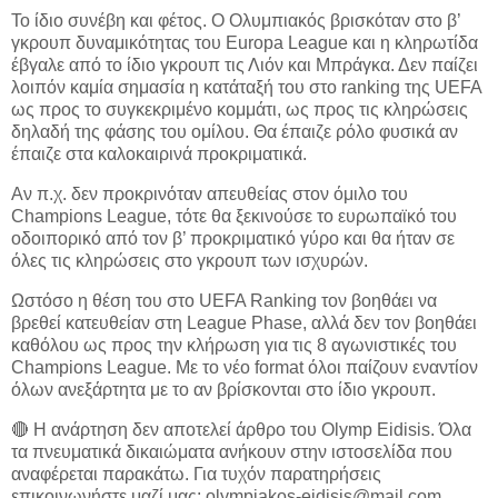
Το ίδιο συνέβη και φέτος. Ο Ολυμπιακός βρισκόταν στο β’
γκρουπ δυναμικότητας του Europa League και η κληρωτίδα
έβγαλε από το ίδιο γκρουπ τις Λιόν και Μπράγκα. Δεν παίζει
λοιπόν καμία σημασία η κατάταξή του στο ranking της UEFA
ως προς το συγκεκριμένο κομμάτι, ως προς τις κληρώσεις
δηλαδή της φάσης του ομίλου. Θα έπαιζε ρόλο φυσικά αν
έπαιζε στα καλοκαιρινά προκριματικά.
Αν π.χ. δεν προκρινόταν απευθείας στον όμιλο του
Champions League, τότε θα ξεκινούσε το ευρωπαϊκό του
οδοιπορικό από τον β’ προκριματικό γύρο και θα ήταν σε
όλες τις κληρώσεις στο γκρουπ των ισχυρών.
Ωστόσο η θέση του στο UEFA Ranking τον βοηθάει να
βρεθεί κατευθείαν στη League Phase, αλλά δεν τον βοηθάει
καθόλου ως προς την κλήρωση για τις 8 αγωνιστικές του
Champions League. Με το νέο format όλοι παίζουν εναντίον
όλων ανεξάρτητα με το αν βρίσκονται στο ίδιο γκρουπ.
🔴 Η ανάρτηση δεν αποτελεί άρθρο του Olymp Eidisis. Όλα
τα πνευματικά δικαιώματα ανήκουν στην ιστοσελίδα που
αναφέρεται παρακάτω. Για τυχόν παρατηρήσεις
επικοινωνήστε μαζί μας: olympiakos-eidisis@mail.com