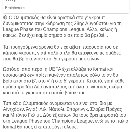
🔴 Ο Ολυμπιακός θα είναι οριστικά στο γ’ γκρουπ
δυναμικότητας στην κλήρωση της 28ης Αυγούστου για τη
League Phase του Champions League. Αλλά, καλώς ή
κακώς, δεν έχει καμία σημασία σε ποιο θα βρεθεί...
Τα προηγούμενα χρόνια θα είχε αξία η παρουσία του σε
κάποιο γκρουπ, γιατί πολύ απλά θα απέφευγε τις ομάδες
που θα βρίσκονταν στο ίδιο γκρουπ με εκείνον.
Ωστόσο, από πέρσι η UEFA έχει αλλάξει το format και
ουσιαστικά δεν παίζει κανέναν απολύτως ρόλο το αν θα
βρίσκεται στο β’, στο γ’ ή στο δ’ γκρουπ. Κι αυτό, γιατί κάθε
ομάδα τραβάει δύο αντιπάλους απ’ όλα τα γκρουπ, ακόμα
και από το γκρουπ στο οποίο βρίσκεται.
Τυπικά ο Ολυμπιακός αναμένεται να είναι στο ίδιο με
Αϊντχόφεν, Άγιαξ, Λιλ, Νάπολι, Σπόρτινγκ, Σλάβια Πράγας
και Μπόντο Γκλιμτ. Δύο εξ αυτών θα τους βρει μπροστά του
στη League Phase του Champions League, ενώ με το παλιό
format θα τους είχε αποφύγει όλους.