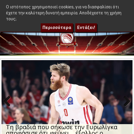
≡
ιση και ποιος απογοήτευσε!
|
Η μέρα και η ώρα της ρεβάνς το
OlympEidisis |
O ιστότοπος χρησιμοποιεί cookies, για να διασφαλίσει ότι
έχετε την καλύτερη δυνατή εμπειρία. Αποδέχεστε τη χρήση
τους;
Περισσότερα
Εντάξει!
Previo
Next
us
Τη βραδιά που σήκωσε την Ευρωλίγκα
αποφάσισε ότι φεύγει… έξαλλος ο