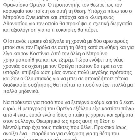
Φρανσίσκο Ορτέγα. Ο προπονητής τον θεωρεί ως τον
κορυφαίο του παίκτη σε αυτή τη θέση. Υπάρχει πίσω του ο
Μπρούνο Ονιεμαέτσι και υπάρχει και ο κλεισμένος
Αθανασίου για τον οποίο θα προκύψει η σχετική διεργασία
και αξιολόγηση για το τι ευκαιρίες θα πάρει.
Ο Ισπανός πρακτικά έβγαλε τη χρονιά με δύο αριστερούς
μπακ συν τον Πιρόλα σε αυτή τη θέση κατά συνθήκη και για
λίγο και τον Κοστίνια. Από την άλλη ο Μπρούνο
χρησιμοποιήθηκε και ως εξτρέμ. Τώρα ενόψει της νέας
χρονιάς σε σχέση με τον Ορτέγα πρώτον θα πρέπει να
υπάρξει επιβεβαίωση μίας όντως πολύ μεγάλης πρότασης
και 2ον ο Ολυμπιακός για να μπει σε οποιαδήποτε τέτοια
διαδικασία συζήτησης θα πρέπει το ποσό να έχει πολλά μα
πολλά μηδενικά.
Να πρόκειται για ποσό που να ξεπερνά ακόμα και τα 6 εκατ.
ευρώ. Η μεταγραφή του Ορτέγα εξάλλου είχε κοστίσει πάνω
από 4 εκατ. ευρώ ενώ ο ίδιος ο παίκτης χάρισε και χρήματα
στον σύλλογο. Θεωρητικά ως προς αυτή τη θέση ο
Μεντιλίμπαρ έχει τους παίκτες που θέλει. Πρακτικά ίσως
ανοίξει ένα... παράθυρο για ενίσχυση για τη θέση του
αριστερού μπακ για τη νέα χρονιά.