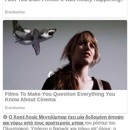
🔴
Ο Χοσέ Λουίς Μεντιλίμπαρ έχει μία δεδομένη άποψη
και γύρω από τους αριστερούς μπακ
του ρόστερ του
Ολυμπιακού. Υπάρχει ο βασικός και πάνω απ' όλους, ο