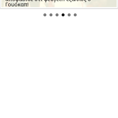
Γουόκαπ!