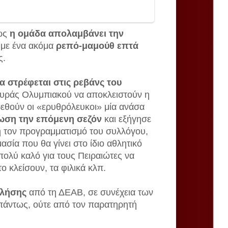
πως
η ομάδα απολαμβάνει την
 με ένα ακόμα
ρεπό-μαμούθ επτά
ς.
α στρέφεται στις ρεβάνς του
ευράς Ολυμπιακού να αποκλειστούν η
ρεθούν οι «ερυθρόλευκοι» μία ανάσα
ωση την επόμενη σεζόν
και εξήγησε
ξη τον προγραμματισμό του συλλόγου,
ασία που θα γίνει στο ίδιο αθλητικό
πολύ καλό για τους Πειραιώτες να
ο κλείσουν, τα φιλικά κλπ.
κλήσης
από τη ΔΕΑΒ, σε συνέχεια των
 πάντως, ούτε από τον παρατηρητή