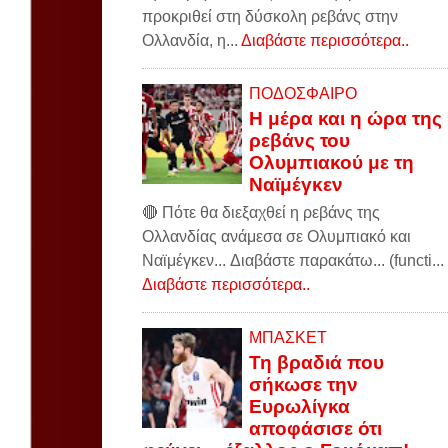
προκριθεί στη δύσκολη ρεβάνς στην
Ολλανδία, η...
Διαβάστε περισσότερα..
ΠΟΔΟΣΦΑΙΡΟ
Η μέρα και η ώρα της
ρεβάνς του
Ολυμπιακού με τη
Ναϊμέγκεν
🔴 Πότε θα διεξαχθεί η ρεβάνς της
Ολλανδίας ανάμεσα σε Ολυμπιακό και
Ναϊμέγκεν... Διαβάστε παρακάτω... (functi...
Διαβάστε περισσότερα..
ΜΠΑΣΚΕΤ
Τη βραδιά που
σήκωσε την
Ευρωλίγκα
αποφάσισε ότι