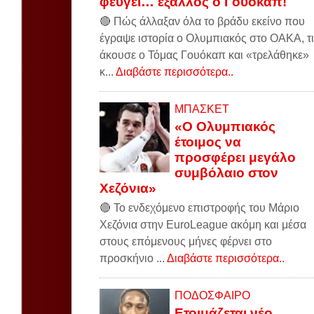
φεύγει… έξαλλος ο Γουόκαπ!
🔴 Πώς άλλαξαν όλα το βράδυ εκείνο που
έγραψε ιστορία ο Ολυμπιακός στο ΟΑΚΑ, τι
άκουσε ο Τόμας Γουόκαπ και «τρελάθηκε»
κ...
Διαβάστε περισσότερα..
ΜΠΑΣΚΕΤ
«Ο Ολυμπιακός
έτοιμος να
προσφέρει μεγάλο
συμβόλαιο στον
Χεζόνια»
🔴 Το ενδεχόμενο επιστροφής του Μάριο
Χεζόνια στην EuroLeague ακόμη και μέσα
στους επόμενους μήνες φέρνει στο
προσκήνιο ...
Διαβάστε περισσότερα..
ΠΟΔΟΣΦΑΙΡΟ
Ετοιμάζεται νέο