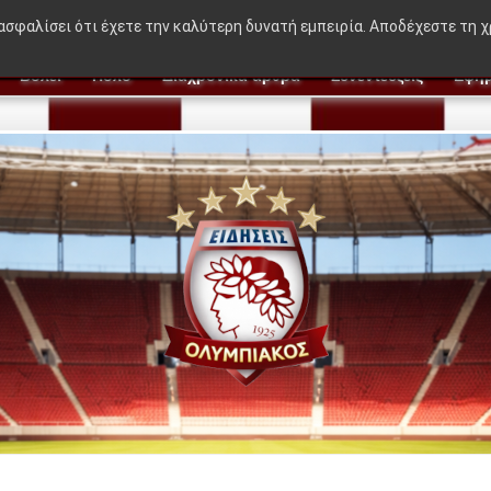
🔥 BREAKING NEWS:
"Η ιδέα που δεν βγήκε σ
ιασφαλίσει ότι έχετε την καλύτερη δυνατή εμπειρία. Αποδέχεστε τη 
Βόλεϊ
Πόλο
Διαχρονικά άρθρα
Συνεντεύξεις
Εφημ