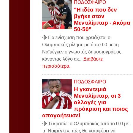
ΠΟΔΟΣΦΑΙΡΟ
"Η ιδέα που δεν
βγήκε στον
Μεντιλίμπαρ - Ακόμα
50-50"
🔴 Για ενίσχυση που χρειάζεται ο
Ολυμπιακός μίλησε μετά το 0-0 με τη
Ναϊμέγκεν ο γνωστός δημοσιογράφος,
κάνοντας λόγο ακ...
Διαβάστε
περισσότερα..
ΠΟΔΟΣΦΑΙΡΟ
Η γκαντεμιά
Μεντιλίμπαρ, οι 3
αλλαγές για
πρόκριση και ποιος
απογοήτευσε!
🔴 Τι κρατάει ο Ολυμπιακός από το 0-0 με
τη Ναϊμέγκεν, πώς θα καταφέρει να