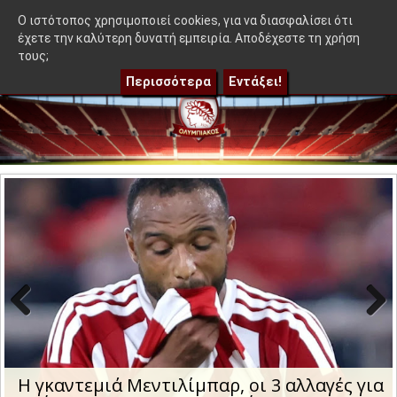
≡
 που δεν βγήκε στον Μεντιλίμπαρ - Ακόμα 50-50"
|
Η γκαντεμι
OlympEidisis |
O ιστότοπος χρησιμοποιεί cookies, για να διασφαλίσει ότι
έχετε την καλύτερη δυνατή εμπειρία. Αποδέχεστε τη χρήση
τους;
Περισσότερα
Εντάξει!
Previo
Next
us
Η γκαντεμιά Μεντιλίμπαρ, οι 3 αλλαγές για