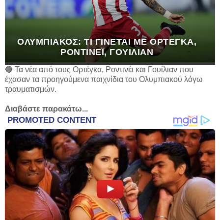
ΟΛΥΜΠΙΑΚΌΣ: ΤΙ ΓΊΝΕΤΑΙ ΜΕ ΟΡΤΈΓΚΑ,
ΡΟΝΤΙΝΈΙ, ΓΟΥΊΛΙΑΝ
🔴 Τα νέα από τους Ορτέγκα, Ροντινέι και Γουίλιαν που
έχασαν τα προηγούμενα παιχνίδια του Ολυμπιακού λόγω
τραυματισμών.
Διαβάστε παρακάτω...