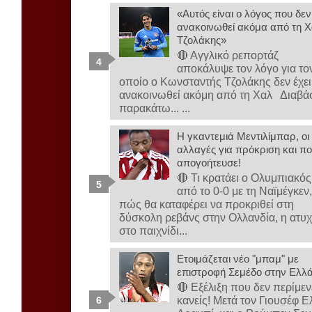
«Αυτός είναι ο λόγος που δεν
ανακοινωθεί ακόμα από τη Χ
Τζολάκης»
🔴 Αγγλικό ρεπορτάζ
αποκάλυψε τον λόγο για το
οποίο ο Κωνσταντής Τζολάκης δεν έχει
ανακοινωθεί ακόμη από τη Χαλ Διαβά
παρακάτω... ...
Η γκαντεμιά Μεντιλίμπαρ, οι
αλλαγές για πρόκριση και πο
απογοήτευσε!
🔴 Τι κρατάει ο Ολυμπιακός
από το 0-0 με τη Ναϊμέγκεν
πώς θα καταφέρει να προκριθεί στη
δύσκολη ρεβάνς στην Ολλανδία, η ατυχ
στο παιχνίδι...
Ετοιμάζεται νέο "μπαμ" με
επιστροφή Σεμέδο στην Ελλ
🔴 Εξέλιξη που δεν περίμεν
κανείς! Μετά τον Γιουσέφ Ε