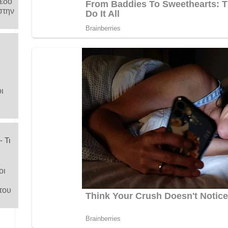
μέδο
στην
ι
 Τι
ς
οι
του