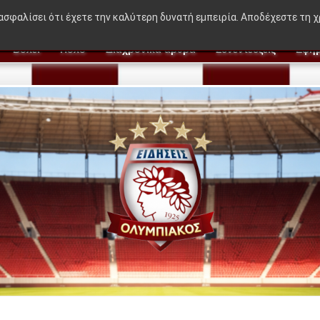
🔥 BREAKING NEWS:
"Η ιδέα που δεν βγήκε στον Μεντ
ιασφαλίσει ότι έχετε την καλύτερη δυνατή εμπειρία. Αποδέχεστε τη 
Βόλεϊ
Πόλο
Διαχρονικά άρθρα
Συνεντεύξεις
Εφημ