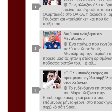
🔴 Πώς άλλαξαν όλα το βρ
εκείνο που έγραψε ιστορία 
Ολυμπιακός στο ΟΑΚΑ, τι άκουσε ο Τό
Γουόκαπ και «τρελάθηκε» και πού θα
παίζει του...
Αυτό που ενόχλησε τον
Μεντιλίμπαρ
🔴 Ένα πράγμα που εκνεύρ
πολύ τον Χοσέ Λουίς
Μεντιλίμπαρ την περίοδο τ
προετοιμασίας ήταν η στάση ορισμένω
ποδοσφαιριστών του. Διαβ...
«Ο Ολυμπιακός έτοιμος να
προσφέρει μεγάλο συμβόλαι
στον Χεζόνια»
🔴 Το ενδεχόμενο επιστροφ
του Μάριο Χεζόνια στην
EuroLeague ακόμη και μέσα στους
επόμενους μήνες φέρνει στο προσκήνι
σερβικό σάιτ Spor...