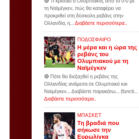
🔴 Τι κρατάει ο Ολυμπιακός από το 0-0 με
τη Ναϊμέγκεν, πώς θα καταφέρει να
προκριθεί στη δύσκολη ρεβάνς στην
Ολλανδία, η...
Διαβάστε περισσότερα..
ΠΟΔΟΣΦΑΙΡΟ
Η μέρα και η ώρα της
ρεβάνς του
Ολυμπιακού με τη
Ναϊμέγκεν
🔴 Πότε θα διεξαχθεί η ρεβάνς της
Ολλανδίας ανάμεσα σε Ολυμπιακό και
Ναϊμέγκεν... Διαβάστε παρακάτω... (functi...
Διαβάστε περισσότερα..
ΜΠΑΣΚΕΤ
Τη βραδιά που
σήκωσε την
Ευρωλίγκα