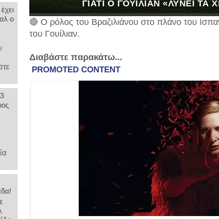
ΓΙΑΤΊ Ο ΓΟΥΊΛΙΑΝ «ΛΎΝΕΙ ΤΑ 
 έχει
αλ ο
🔴 Ο ρόλος του Βραζιλιάνου στο πλάνο του Ισπα
του Γουίλιαν.
ν
Διαβάστε παρακάτω...
στε
 3
ιος
,
ία
άδα!
ε
λ