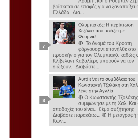
Αραμπί, και ο Ρούμπεν Σε
βρίσκεται σε επαφές για να ξαναπαίξει 
Ελλάδα Δια...
Ολυμπιακός: Η περίπτωση
Χεζόνια που μοιάζει με...
Φουρνιέ!
🔴 Το όνομά του Κροάτη
φόργουορντ επανήλθε στο
προσκήνιο για τον Ολυμπιακό, καθώς ο
Κλίβελαντ Καβαλίερς μπορούν να τον
διώξουν. Διαβάστε...
Αυτό είναι το συμβόλαιο του
Κωνσταντή Τζολάκη στη Χαλ-
λένε στην Αγγλία
🔴 Ο Κωνσταντής Τζολάκη
συμφώνησε με τη Χαλ. Και 
αποδοχές του είναι... θέμα συζήτησης
Διαβάστε παρακάτω... 🔴 Η μεταγραφή 
Κων...