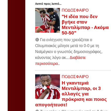
Λεπτό προς λεπτό...
ΠΟΔΟΣΦΑΙΡΟ
"Η ιδέα που δεν
βγήκε στον
Μεντιλίμπαρ - Ακόμα
50-50"
🔴 Για ενίσχυση που χρειάζεται ο
Ολυμπιακός μίλησε μετά το 0-0 με τη
Ναϊμέγκεν ο γνωστός δημοσιογράφος,
κάνοντας λόγο ακ...
Διαβάστε
περισσότερα..
ΠΟΔΟΣΦΑΙΡΟ
Η γκαντεμιά
Μεντιλίμπαρ, οι 3
αλλαγές για
πρόκριση και ποιος
απογοήτευσε!