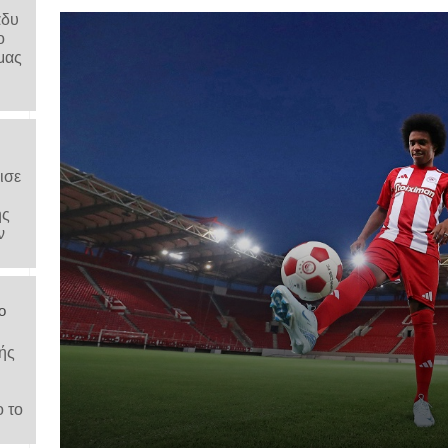
άδυ
ο
μας
ισε
ης
ν
ο
ής
ο το