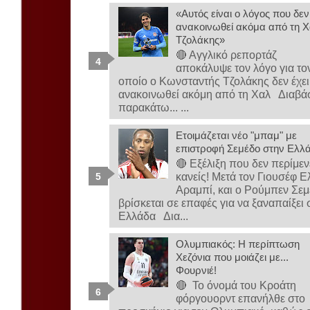
«Αυτός είναι ο λόγος που δεν
ανακοινωθεί ακόμα από τη Χ
Τζολάκης»
🔴 Αγγλικό ρεπορτάζ
αποκάλυψε τον λόγο για το
οποίο ο Κωνσταντής Τζολάκης δεν έχει
ανακοινωθεί ακόμη από τη Χαλ Διαβά
παρακάτω... ...
Ετοιμάζεται νέο "μπαμ" με
επιστροφή Σεμέδο στην Ελλ
🔴 Εξέλιξη που δεν περίμεν
κανείς! Μετά τον Γιουσέφ Ε
Αραμπί, και ο Ρούμπεν Σε
βρίσκεται σε επαφές για να ξαναπαίξει 
Ελλάδα Δια...
Ολυμπιακός: Η περίπτωση
Χεζόνια που μοιάζει με...
Φουρνιέ!
🔴 Το όνομά του Κροάτη
φόργουορντ επανήλθε στο