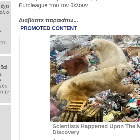
Euroleague που τον θέλουν
 έχει
αλ ο
Διαβάστε παρακάτω...
ν
στε
άδα!
ε
λ
μέδο
στην