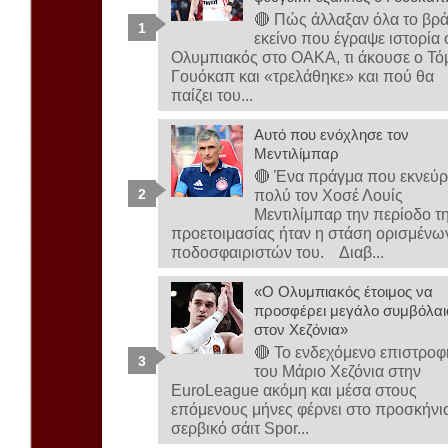
🔴 Πώς άλλαξαν όλα το βρ
εκείνο που έγραψε ιστορία 
Ολυμπιακός στο ΟΑΚΑ, τι άκουσε ο Τό
Γουόκαπ και «τρελάθηκε» και πού θα
παίζει του...
Αυτό που ενόχλησε τον
Μεντιλίμπαρ
🔴 Ένα πράγμα που εκνεύρ
πολύ τον Χοσέ Λουίς
Μεντιλίμπαρ την περίοδο τ
προετοιμασίας ήταν η στάση ορισμένω
ποδοσφαιριστών του. Διαβ...
«Ο Ολυμπιακός έτοιμος να
προσφέρει μεγάλο συμβόλαι
στον Χεζόνια»
🔴 Το ενδεχόμενο επιστροφ
του Μάριο Χεζόνια στην
EuroLeague ακόμη και μέσα στους
επόμενους μήνες φέρνει στο προσκήνι
σερβικό σάιτ Spor...