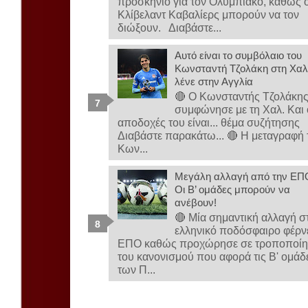
προσκήνιο για τον Ολυμπιακό, καθώς ο
Κλίβελαντ Καβαλίερς μπορούν να τον
διώξουν. Διαβάστε...
Αυτό είναι το συμβόλαιο του
Κωνσταντή Τζολάκη στη Χαλ-
λένε στην Αγγλία
🔴 Ο Κωνσταντής Τζολάκη
συμφώνησε με τη Χαλ. Και 
αποδοχές του είναι... θέμα συζήτησης
Διαβάστε παρακάτω... 🔴 Η μεταγραφή 
Κων...
Μεγάλη αλλαγή από την ΕΠ
Οι Β’ ομάδες μπορούν να
ανέβουν!
🔴 Μία σημαντική αλλαγή σ
ελληνικό ποδόσφαιρο φέρνε
ΕΠΟ καθώς προχώρησε σε τροποποί
του κανονισμού που αφορά τις Β' ομάδ
των Π...