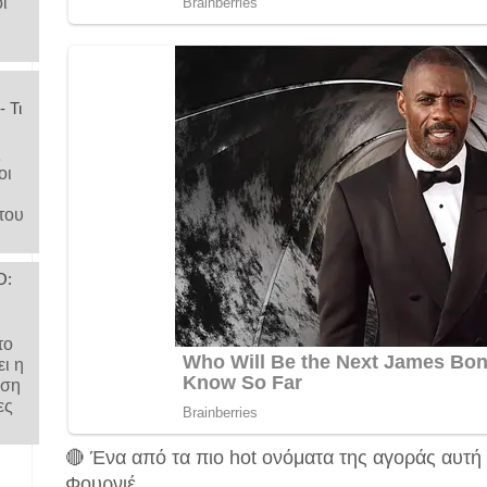
ι
 Τι
ς
οι
του
Ο:
το
ι η
ηση
ες
🔴 Ένα από τα πιο hot ονόματα της αγοράς αυτή 
Φουρνιέ.