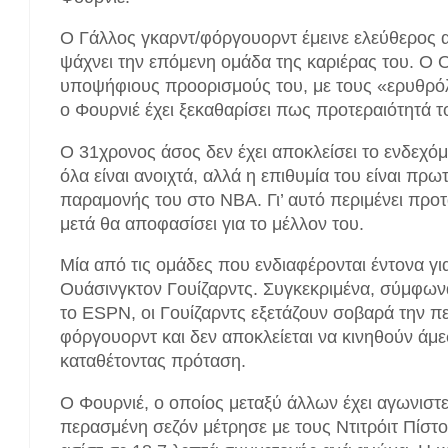
Ο Γάλλος γκαρντ/φόργουορντ έμεινε ελεύθερος α
ψάχνει την επόμενη ομάδα της καριέρας του. Ο 
υποψήφιους προορισμούς του, με τους «ερυθρόλ
ο Φουρνιέ έχει ξεκαθαρίσει πως προτεραιότητά τ
O 31χρονος άσος δεν έχει αποκλείσει το ενδεχό
όλα είναι ανοιχτά, αλλά η επιθυμία του είναι πρ
παραμονής του στο NBA. Γι’ αυτό περιμένει προτ
μετά θα αποφασίσει για το μέλλον του.
Μία από τις ομάδες που ενδιαφέρονται έντονα για
Ουάσινγκτον Γουίζαρντς. Συγκεκριμένα, σύμφωνα
το ESPN, οι Γουίζαρντς εξετάζουν σοβαρά την π
φόργουορντ και δεν αποκλείεται να κινηθούν άμε
καταθέτοντας πρόταση.
Ο Φουρνιέ, ο οποίος μεταξύ άλλων έχει αγωνιστεί
περασμένη σεζόν μέτρησε με τους Ντιτρόιτ Πίστο