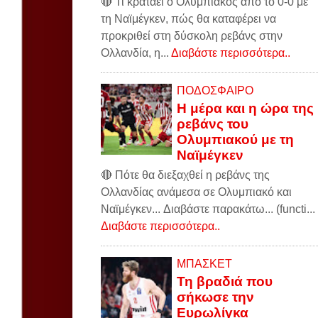
🔴 Τι κρατάει ο Ολυμπιακός από το 0-0 με
τη Ναϊμέγκεν, πώς θα καταφέρει να
προκριθεί στη δύσκολη ρεβάνς στην
Ολλανδία, η...
Διαβάστε περισσότερα..
ΠΟΔΟΣΦΑΙΡΟ
Η μέρα και η ώρα της
ρεβάνς του
Ολυμπιακού με τη
Ναϊμέγκεν
🔴 Πότε θα διεξαχθεί η ρεβάνς της
Ολλανδίας ανάμεσα σε Ολυμπιακό και
Ναϊμέγκεν... Διαβάστε παρακάτω... (functi...
Διαβάστε περισσότερα..
ΜΠΑΣΚΕΤ
Τη βραδιά που
σήκωσε την
Ευρωλίγκα