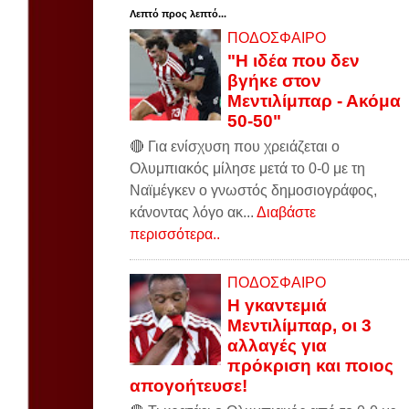
Λεπτό προς λεπτό...
ΠΟΔΟΣΦΑΙΡΟ
"Η ιδέα που δεν
βγήκε στον
Μεντιλίμπαρ - Ακόμα
50-50"
🔴 Για ενίσχυση που χρειάζεται ο
Ολυμπιακός μίλησε μετά το 0-0 με τη
Ναϊμέγκεν ο γνωστός δημοσιογράφος,
κάνοντας λόγο ακ...
Διαβάστε
περισσότερα..
ΠΟΔΟΣΦΑΙΡΟ
Η γκαντεμιά
Μεντιλίμπαρ, οι 3
αλλαγές για
πρόκριση και ποιος
απογοήτευσε!