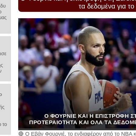
τα δεδομένα για το
άδυ
ο
μας
ισε
ης
ν
ο
ής
Ο ΦΟΥΡΝΙΈ ΚΑΙ Η ΕΠΙΣΤΡΟΦΉ 
ΠΡΟΤΕΡΑΙΌΤΗΤΑ ΚΑΙ ΌΛΑ ΤΑ ΔΕΔΟΜ
ο το
🔴 Ο Εβάν Φουρνιέ, το ενδιαφέρον από το NBA κ