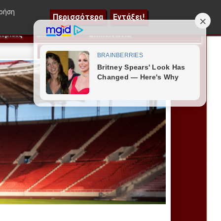
|
Η γκαντεμιά Μεντιλίμπαρ, οι 3 αλλαγές για πρόκρισ
χρήση
Περισσότερα
Εντάξει!
ερίδες
Επιπλέον
Επικοινωνία
▼