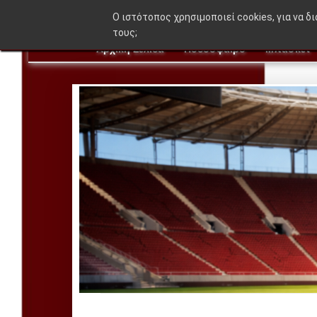
🔥 BREAKING NEWS:
O ιστότοπος χρησιμοποιεί cookies, για να δ
τους;
Αρχική Σελίδα
Ποδόσφαιρο
Μπάσκετ