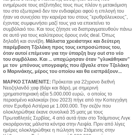
ενημέρωσε τους ατζέντηδες τους πως πλέον η μετακόμιση
του στο εξωτερικό δεν τον ενδιαφέρει αφού η επιλογή του
ήταν να συνεχίσει την καριέρα του στους "ερυθρόλευκους",
έχοντας συμφωνήσει μαζί τους για να επεκτείνει το
συμβόλαιό του. Και τους ζήτησε να διαπραγματευθούν πάνω
σε αυτό για τους καλύτερους όρους ενός deal. Όπως
δηλαδή και συνέβη.
Μάλιστα χρειάστηκε και δεύτερη
παρέμβαση Τζολάκη προς τους εκπροσώπους του,
όταν αυτοί επέμεναν για την ύπαρξη
buy
out
στο νέο
του συμβόλαιο. Και ... υποχώρησαν όταν "γλυκάθηκαν"
με τον
μπόνους υπογραφής που έβγαλε στον Τζολάκη
ο Μαρινάκης, μέρος του οποίου και θα εισπράξουν...
ΜΑΡΚΟ ΣΤΑΜΕΝΙΤΣ:
Πρόκειται για 22χρονο διεθνή
Νεοζηλανδό χαφ (6άρι και 8άρι), με σημερινή
χρηματιστηριακή αξία 5.000.000 ευρώ, ο οποίος το
περασμένο καλοκαίρι (του 2023) πήγε από την Κοπεγχάγη
στον Ερυθρό Αστέρια με 1.000.000. Την σεζόν που
ολοκληρώθηκε έκανε συνολικά 35 ματς με τους
Πρωταθλητές Σερβίας, 4 από αυτά ήταν στο Τσάμπιονς Λιγκ
σκοράροντας μάλιστα κόντρα στην Λειψία. Πριν από λίγες
ημέρες ολοκληρώθηκε η πώληση του Στάμενιτς στην