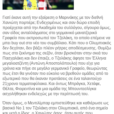
Γιατί έκανε αυτή την εξαίρεση ο Μαρινάκης με τον διεθνή
Χανιώτη πορτιέρε; Ενδεχομένως και σαν δώρο επειδή
προέρχεται από την Ακαδημία του συλλόγου, σίγουρα όμως,
σαν είδος ανταλλάγματος στο γερμανικό μανατζερικό
Γραφείο που εκπροσωπεί τον Τζολάκη, το οποίο επέμενε να
μπει buy out στο νέο του συμβόλαιο. Κάτι που ο Ολυμπιακός
δεν δεχόταν, δεν βάζει πλέον ρήτρες αποδέσμευσης. Θυμίζω
πως στο ξεκίνημα της σεζόν, όταν βρισκόταν στην σκιά του
Πασχαλάκη και δεν έπαιζε, ο Τζολάκης άφησε τον Έλληνα
μεγαλοατζέντη (Αντώνη Αποστολόπουλο) που είχε για
χρόνια και πήγε σε μεγάλο γερμανικό Γραφείο, θεωρώντας
πως έτσι θα γινόταν πιο εύκολο να βρεθούν ομάδες από το
εξωτερικό που θα έκαναν προτάσεις σε ένα ταλαντούχο
21χρονο τερματοφύλακα. Και όντως Μπράγκα, Χετάφε,
Θέλτα, Φιορεντίνα και μια ομάδα της Μπουντεσλίγκα
ασχολήθηκαν ενδελεχώς με την περίπτωσή του.
Όταν όμως, ο Μεντιλίμπαρ εμπιστεύθηκε και καθιέρωσε ως
βασικό Νο 1 τον Τζολάκη στον Ολυμπιακό, από ένα σημείο
και μετά ο ίδιος, ο Χανιώτης άσος, ήταν αυτός που