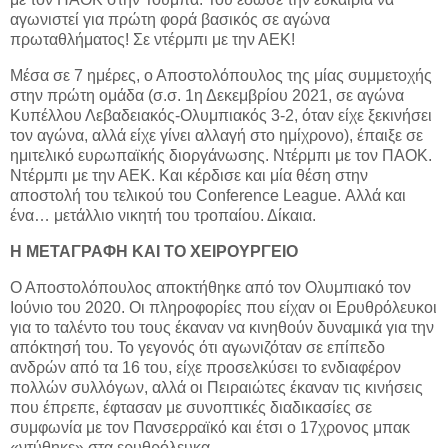
αγωνιστεί για πρώτη φορά βασικός σε αγώνα
πρωταθλήματος! Σε ντέρμπι με την ΑΕΚ!
Μέσα σε 7 ημέρες, ο Αποστολόπουλος της μίας συμμετοχής
στην πρώτη ομάδα (σ.σ. 1η Δεκεμβρίου 2021, σε αγώνα
Κυπέλλου Λεβαδειακός-Ολυμπιακός 3-2, όταν είχε ξεκινήσει
τον αγώνα, αλλά είχε γίνει αλλαγή στο ημίχρονο), έπαιξε σε
ημιτελικό ευρωπαϊκής διοργάνωσης. Ντέρμπι με τον ΠΑΟΚ.
Ντέρμπι με την ΑΕΚ. Και κέρδισε και μία θέση στην
αποστολή του τελικού του Conference League. Αλλά και
ένα… μετάλλιο νικητή του τροπαίου. Δίκαια.
Η ΜΕΤΑΓΡΑΦΗ ΚΑΙ ΤΟ ΧΕΙΡΟΥΡΓΕΙΟ
Ο Αποστολόπουλος αποκτήθηκε από τον Ολυμπιακό τον
Ιούνιο του 2020. Οι πληροφορίες που είχαν οι Ερυθρόλευκοι
για το ταλέντο του τους έκαναν να κινηθούν δυναμικά για την
απόκτησή του. Το γεγονός ότι αγωνιζόταν σε επίπεδο
ανδρών από τα 16 του, είχε προσελκύσει το ενδιαφέρον
πολλών συλλόγων, αλλά οι Πειραιώτες έκαναν τις κινήσεις
που έπρεπε, έφτασαν με συνοπτικές διαδικασίες σε
συμφωνία με τον Πανσερραϊκό και έτσι ο 17χρονος μπακ
«ντύθηκε» στα ερυθρόλευκα.