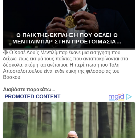
Ο ΠΑΊΚΤΗΣ-ΈΚΠΛΗΞΗ ΠΟΥ ΘΈΛΕΙ Ο
ΜΕΝΤΙΛΊΜΠΑΡ ΣΤΗΝ ΠΡΟΕΤΟΙΜΑΣΊΑ…
🔴 Ο Χοσέ Λουίς Μεντιλίμπαρ έκανε μια εισήγηση που
δείχνει πως εκτιμά τους παίκτες που ανταποκρίνονται στα
δύσκολα, ακόμη και ανέτοιμοι. Η περίπτωση του Τόλη
Αποστολόπουλου είναι ενδεικτική της φιλοσοφίας του
Βάσκου.
Διαβάστε παρακάτω...