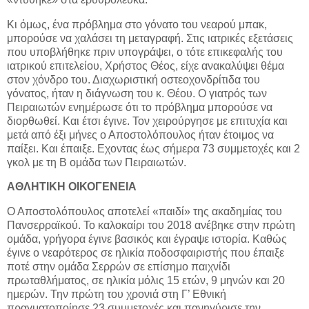
Κι όμως, ένα πρόβλημα στο γόνατο του νεαρού μπακ,
μπορούσε να χαλάσει τη μεταγραφή. Στις ιατρικές εξετάσεις
που υποβλήθηκε πριν υπογράψει, ο τότε επικεφαλής του
ιατρικού επιτελείου, Χρήστος Θέος, είχε ανακαλύψει θέμα
στον χόνδρο του. Διαχωριστική οστεοχονδρίτιδα του
γόνατος, ήταν η διάγνωση του κ. Θέου. Ο γιατρός των
Πειραιωτών ενημέρωσε ότι το πρόβλημα μπορούσε να
διορθωθεί. Και έτσι έγινε. Τον χειρούργησε με επιτυχία και
μετά από έξι μήνες ο Αποστολόπουλος ήταν έτοιμος να
παίξει. Και έπαιξε. Εχοντας έως σήμερα 73 συμμετοχές και 2
γκολ με τη Β ομάδα των Πειραιωτών.
ΑΘΛΗΤΙΚΗ ΟΙΚΟΓΕΝΕΙΑ
Ο Αποστολόπουλος αποτελεί «παιδί» της ακαδημίας του
Πανσερραϊκού. Το καλοκαίρι του 2018 ανέβηκε στην πρώτη
ομάδα, γρήγορα έγινε βασικός και έγραψε ιστορία. Καθώς
έγινε ο νεαρότερος σε ηλικία ποδοσφαιριστής που έπαιξε
ποτέ στην ομάδα Σερρών σε επίσημο παιχνίδι
πρωταθλήματος, σε ηλικία μόλις 15 ετών, 9 μηνών και 20
ημερών. Την πρώτη του χρονιά στη Γ’ Εθνική
πραγματοποίησε 23 συμμετοχές και πανηγύρισε την