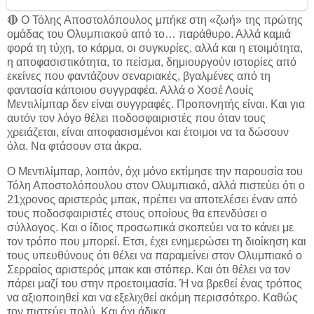
🔴 Ο Τόλης Αποστολόπουλος μπήκε στη «ζωή» της πρώτης
ομάδας του Ολυμπιακού από το… παράθυρο. Αλλά καμιά
φορά τη τύχη, το κάρμα, οι συγκυρίες, αλλά και η ετοιμότητα,
η αποφασιστικότητα, το πείσμα, δημιουργούν ιστορίες από
εκείνες που φαντάζουν σεναριακές, βγαλμένες από τη
φαντασία κάποιου συγγραφέα. Αλλά ο Χοσέ Λουίς
Μεντιλίμπαρ δεν είναι συγγραφές. Προπονητής είναι. Και για
αυτόν τον λόγο θέλει ποδοσφαιριστές που όταν τους
χρειάζεται, είναι αποφασισμένοι και έτοιμοι να τα δώσουν
όλα. Να φτάσουν στα άκρα.
Ο Μεντιλίμπαρ, λοιπόν, όχι μόνο εκτίμησε την παρουσία του
Τόλη Αποστολόπουλου στον Ολυμπιακό, αλλά πιστεύει ότι ο
21χρονος αριστερός μπακ, πρέπει να αποτελέσει έναν από
τους ποδοσφαιριστές στους οποίους θα επενδύσει ο
σύλλογος. Και ο ίδιος προσωπικά σκοπεύει να το κάνει με
τον τρόπο που μπορεί. Ετσι, έχει ενημερώσει τη διοίκηση και
τους υπευθύνους ότι θέλει να παραμείνει στον Ολυμπιακό ο
Σερραίος αριστερός μπακ και στόπερ. Και ότι θέλει να τον
πάρει μαζί του στην προετοιμασία. Ή να βρεθεί ένας τρόπος
να αξιοποιηθεί και να εξελιχθεί ακόμη περισσότερο. Καθώς
τον πιστεύει πολύ. Και όχι άδικα.