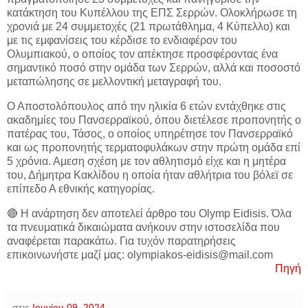
κατάκτηση του Κυπέλλου της ΕΠΣ Σερρών. Ολοκλήρωσε τη
χρονιά με 24 συμμετοχές (21 πρωτάθλημα, 4 Κύπελλο) και
με τις εμφανίσεις του κέρδισε το ενδιαφέρον του
Ολυμπιακού, ο οποίος τον απέκτησε προσφέροντας ένα
σημαντικό ποσό στην ομάδα των Σερρών, αλλά και ποσοστό
μεταπώλησης σε μελλοντική μεταγραφή του.
Ο Αποστολόπουλος από την ηλικία 6 ετών εντάχθηκε στις
ακαδημίες του Πανσερραϊκού, όπου διετέλεσε προπονητής ο
πατέρας του, Τάσος, ο οποίος υπηρέτησε τον Πανσερραϊκό
και ως προπονητής τερματοφυλάκων στην πρώτη ομάδα επί
5 χρόνια. Αμεση σχέση με τον αθλητισμό είχε και η μητέρα
του, Δήμητρα Κακλίδου η οποία ήταν αθλήτρια του βόλεϊ σε
επίπεδο Α εθνικής κατηγορίας.
🔴 Η ανάρτηση δεν αποτελεί άρθρο του Olymp Eidisis. Όλα
τα πνευματικά δικαιώματα ανήκουν στην ιστοσελίδα που
αναφέρεται παρακάτω. Για τυχόν παρατηρήσεις
επικοινωνήστε μαζί μας: olympiakos-eidisis@mail.com
Πηγή
στις
Ιουνίου 09, 2024