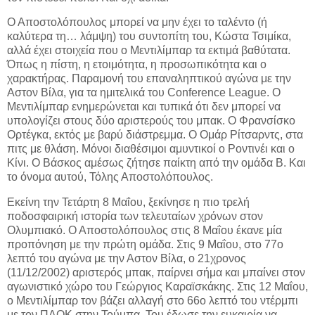
Ο Αποστολόπουλος μπορεί να μην έχει το ταλέντο (ή
καλύτερα τη… λάμψη) του συντοπίτη του, Κώστα Τσιμίκα,
αλλά έχει στοιχεία που ο Μεντιλίμπαρ τα εκτιμά βαθύτατα.
Όπως η πίστη, η ετοιμότητα, η προσωπικότητα και ο
χαρακτήρας. Παραμονή του επαναληπτικού αγώνα με την
Αστον Βίλα, για τα ημιτελικά του Conference League. Ο
Μεντιλίμπαρ ενημερώνεται και τυπικά ότι δεν μπορεί να
υπολογίζει στους δύο αριστερούς του μπακ. Ο Φρανσίσκο
Ορτέγκα, εκτός με βαρύ διάστρεμμα. Ο Ομάρ Ρίτσαρντς, στα
πιτς με θλάση. Μόνοι διαθέσιμοι αμυντικοί ο Ροντινέι και ο
Κίνι. Ο Βάσκος αμέσως ζήτησε παίκτη από την ομάδα Β. Και
το όνομα αυτού, Τόλης Αποστολόπουλος.
Εκείνη την Τετάρτη 8 Μαΐου, ξεκίνησε η πιο τρελή
ποδοσφαιρική ιστορία των τελευταίων χρόνων στον
Ολυμπιακό. Ο Αποστολόπουλος στις 8 Μαΐου έκανε μία
προπόνηση με την πρώτη ομάδα. Στις 9 Μαΐου, στο 77ο
λεπτό του αγώνα με την Αστον Βίλα, ο 21χρονος
(11/12/2002) αριστερός μπακ, παίρνει σήμα και μπαίνει στον
αγωνιστικό χώρο του Γεώργιος Καραϊσκάκης. Στις 12 Μαΐου,
ο Μεντιλίμπαρ τον βάζει αλλαγή στο 66ο λεπτό του ντέρμπι
με τον ΠΑΟΚ στην Τούμπα. Του έδωσε την ευκαιρία να