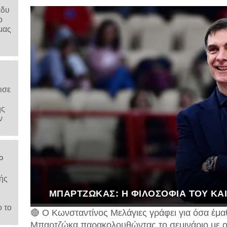
άδυ
ο
μας
ισε
ης
ν
ο
ής
ΜΠΑΡΤΖΏΚΑΣ: Η ΦΙΛΟΣΟΦΊΑ ΤΟΥ ΚΑΙ 
ο το
🔴 Ο Κωνσταντίνος Μελάγιες γράφει για όσα έμα
Μπαρτζώκα παρακολουθώντας το σεμινάριο με ο