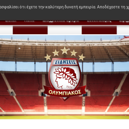
μα 50-50"
|
Η γκαντεμιά Μεντιλίμπαρ, οι 3 αλλαγές 
ιασφαλίσει ότι έχετε την καλύτερη δυνατή εμπειρία. Αποδέχεστε τη 
Βόλεϊ
Πόλο
Διαχρονικά άρθρα
Συνεντεύξεις
Εφημ