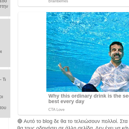
μέδο
στην
ι
 Τι
ς
οι
του
🔴 Αυτό το blog δε θα το τελειώσουν πολλοί. Στα
θα τους οδηγήσει σε άλλη σελίδα. Δεν έχει να κά