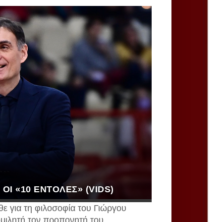
ΟΙ «10 ΕΝΤΟΛΈΣ» (VIDS)
θε για τη φιλοσοφία του Γιώργου
μιλητή τον προπονητή του