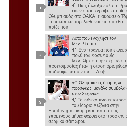
🔴 Πώς άλλαξαν όλα το βρ
εκείνο που έγραψε ιστορία 
Ολυμπιακός στο ΟΑΚΑ, τι άκουσε ο Τό
Γουόκαπ και «τρελάθηκε» και πού θα
παίζει του...
Αυτό που ενόχλησε τον
Μεντιλίμπαρ
🔴 Ένα πράγμα που εκνεύρ
πολύ τον Χοσέ Λουίς
Μεντιλίμπαρ την περίοδο τ
προετοιμασίας ήταν η στάση ορισμένω
ποδοσφαιριστών του. Διαβ...
«Ο Ολυμπιακός έτοιμος να
προσφέρει μεγάλο συμβόλαι
στον Χεζόνια»
🔴 Το ενδεχόμενο επιστροφ
του Μάριο Χεζόνια στην
EuroLeague ακόμη και μέσα στους
επόμενους μήνες φέρνει στο προσκήνι
σερβικό σάιτ Spor...