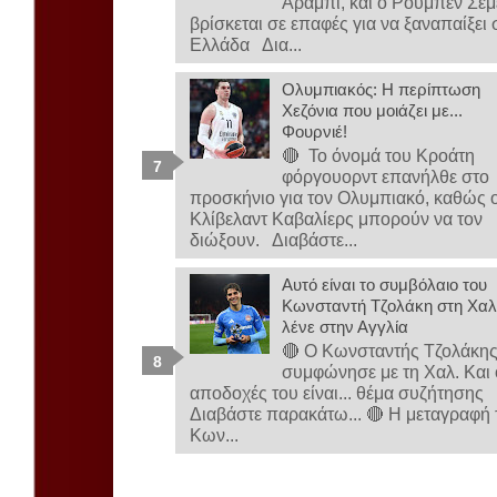
Αραμπί, και ο Ρούμπεν Σε
βρίσκεται σε επαφές για να ξαναπαίξει 
Ελλάδα Δια...
Ολυμπιακός: Η περίπτωση
Χεζόνια που μοιάζει με...
Φουρνιέ!
🔴 Το όνομά του Κροάτη
φόργουορντ επανήλθε στο
προσκήνιο για τον Ολυμπιακό, καθώς ο
Κλίβελαντ Καβαλίερς μπορούν να τον
διώξουν. Διαβάστε...
Αυτό είναι το συμβόλαιο του
Κωνσταντή Τζολάκη στη Χαλ-
λένε στην Αγγλία
🔴 Ο Κωνσταντής Τζολάκη
συμφώνησε με τη Χαλ. Και 
αποδοχές του είναι... θέμα συζήτησης
Διαβάστε παρακάτω... 🔴 Η μεταγραφή 
Κων...