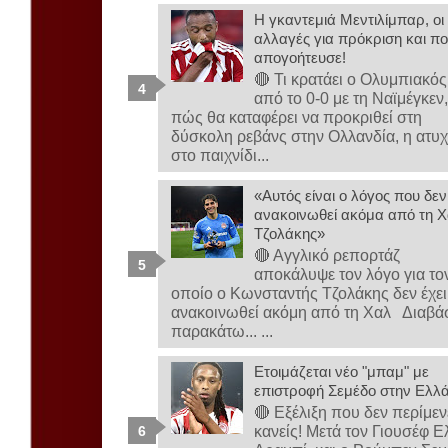
Η γκαντεμιά Μεντιλίμπαρ, οι
αλλαγές για πρόκριση και πο
απογοήτευσε!
🔴 Τι κρατάει ο Ολυμπιακός
από το 0-0 με τη Ναϊμέγκεν
πώς θα καταφέρει να προκριθεί στη
δύσκολη ρεβάνς στην Ολλανδία, η ατυχ
στο παιχνίδι...
«Αυτός είναι ο λόγος που δεν
ανακοινωθεί ακόμα από τη Χ
Τζολάκης»
🔴 Αγγλικό ρεπορτάζ
αποκάλυψε τον λόγο για το
οποίο ο Κωνσταντής Τζολάκης δεν έχει
ανακοινωθεί ακόμη από τη Χαλ Διαβά
παρακάτω... ...
Ετοιμάζεται νέο "μπαμ" με
επιστροφή Σεμέδο στην Ελλ
🔴 Εξέλιξη που δεν περίμεν
κανείς! Μετά τον Γιουσέφ Ε