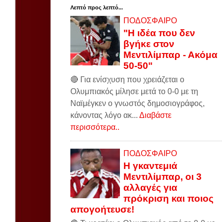
Λεπτό προς λεπτό...
ΠΟΔΟΣΦΑΙΡΟ
"Η ιδέα που δεν
βγήκε στον
Μεντιλίμπαρ - Ακόμα
50-50"
🔴 Για ενίσχυση που χρειάζεται ο
Ολυμπιακός μίλησε μετά το 0-0 με τη
Ναϊμέγκεν ο γνωστός δημοσιογράφος,
κάνοντας λόγο ακ...
Διαβάστε
περισσότερα..
ΠΟΔΟΣΦΑΙΡΟ
Η γκαντεμιά
Μεντιλίμπαρ, οι 3
αλλαγές για
πρόκριση και ποιος
απογοήτευσε!