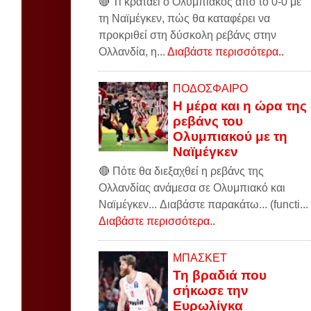
🔴 Τι κρατάει ο Ολυμπιακός από το 0-0 με
τη Ναϊμέγκεν, πώς θα καταφέρει να
προκριθεί στη δύσκολη ρεβάνς στην
Ολλανδία, η...
Διαβάστε περισσότερα..
ΠΟΔΟΣΦΑΙΡΟ
Η μέρα και η ώρα της
ρεβάνς του
Ολυμπιακού με τη
Ναϊμέγκεν
🔴 Πότε θα διεξαχθεί η ρεβάνς της
Ολλανδίας ανάμεσα σε Ολυμπιακό και
Ναϊμέγκεν... Διαβάστε παρακάτω... (functi...
Διαβάστε περισσότερα..
ΜΠΑΣΚΕΤ
Τη βραδιά που
σήκωσε την
Ευρωλίγκα