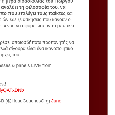
ν η
μέρα διδασκαλίας του Γιώργου
αναλύει τη φιλοσοφία του, να
ρόπο που επιλέγει τους παίκτες
και
διών έδειξε ασκήσεις που κάνουν οι
ειμένου να αφομοιώσουν το μπάσκετ
ορέσει οποιοσδήποτε προπονητής να
αλλά σίγουρα είναι ένα ικανοποιητικό
αρχές του.
lasses & panels LIVE from
est!
/YdyQATxDNb
HCB (@HeadCoachesOrg)
June