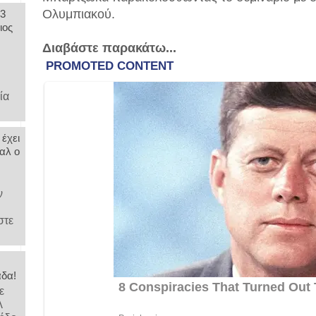
Ολυμπιακού.
 3
ιος
Διαβάστε παρακάτω...
,
ία
 έχει
αλ ο
ν
στε
άδα!
ε
λ