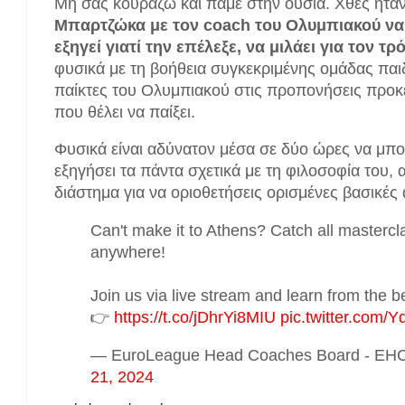
Μη σας κουράζω και πάμε στην ουσία. Χθες ήτα
Μπαρτζώκα με τον coach του Ολυμπιακού να 
εξηγεί γιατί την επέλεξε, να μιλάει για τον τ
φυσικά με τη βοήθεια συγκεκριμένης ομάδας παι
παίκτες του Ολυμπιακού στις προπονήσεις προκ
που θέλει να παίξει.
Φυσικά είναι αδύνατον μέσα σε δύο ώρες να μπ
εξηγήσει τα πάντα σχετικά με τη φιλοσοφία του, 
διάστημα για να οριοθετήσεις ορισμένες βασικές 
Can't make it to Athens? Catch all masterc
anywhere!
Join us via live stream and learn from the b
👉
https://t.co/jDhrYi8MIU
pic.twitter.com
— EuroLeague Head Coaches Board - E
21, 2024