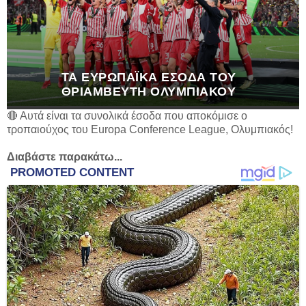
ΤΑ ΕΥΡΩΠΑΪΚΆ ΈΣΟΔΑ ΤΟΥ
ΘΡΙΑΜΒΕΥΤΉ ΟΛΥΜΠΙΑΚΟΎ
🔴 Αυτά είναι τα συνολικά έσοδα που αποκόμισε ο
τροπαιούχος του Europa Conference League, Ολυμπιακός!
Διαβάστε παρακάτω...