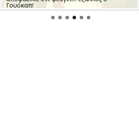
Γουόκαπ!