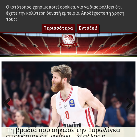
≡
ι ποιος απογοήτευσε!
|
Η μέρα και η ώρα της ρεβάνς του Ολυμ
OlympEidisis |
O ιστότοπος χρησιμοποιεί cookies, για να διασφαλίσει ότι
έχετε την καλύτερη δυνατή εμπειρία. Αποδέχεστε τη χρήση
τους;
Περισσότερα
Εντάξει!
Previo
Next
us
Τη βραδιά που σήκωσε την Ευρωλίγκα
αποφάσισε ότι φεύγει… έξαλλος ο