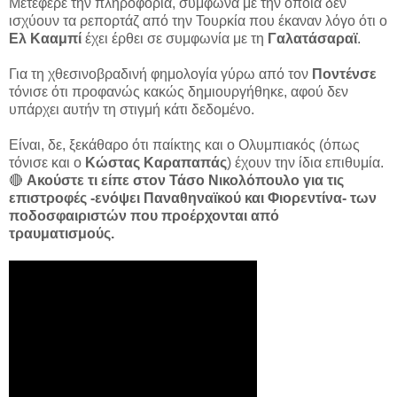
Μετέφερε την πληροφορία, σύμφωνα με την οποία δεν
ισχύουν τα ρεπορτάζ από την Τουρκία που έκαναν λόγο ότι ο
Ελ Κααμπί
έχει έρθει σε συμφωνία με τη
Γαλατάσαραϊ
.
Για τη χθεσινοβραδινή φημολογία γύρω από τον
Ποντένσε
τόνισε ότι προφανώς κακώς δημιουργήθηκε, αφού δεν
υπάρχει αυτήν τη στιγμή κάτι δεδομένο.
Είναι, δε, ξεκάθαρο ότι παίκτης και ο Ολυμπιακός (όπως
τόνισε και ο
Κώστας Καραπαπάς
) έχουν την ίδια επιθυμία.
🔴
Ακούστε τι είπε στον Τάσο Νικολόπουλο για τις
επιστροφές -ενόψει Παναθηναϊκού και Φιορεντίνα- των
ποδοσφαιριστών που προέρχονται από
τραυματισμούς.