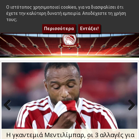
≡
α που δεν βγήκε στον Μεντιλίμπαρ - Ακόμα 50-50"
|
Η γκαντεμ
OlympEidisis |
O ιστότοπος χρησιμοποιεί cookies, για να διασφαλίσει ότι
έχετε την καλύτερη δυνατή εμπειρία. Αποδέχεστε τη χρήση
τους;
Περισσότερα
Εντάξει!
Previo
Next
us
Η γκαντεμιά Μεντιλίμπαρ, οι 3 αλλαγές για