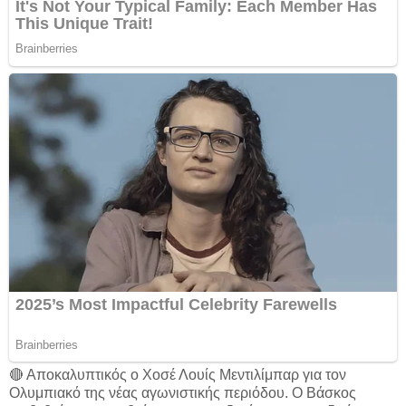
🔴 Αποκαλυπτικός ο Χοσέ Λουίς Μεντιλίμπαρ για τον
Ολυμπιακό της νέας αγωνιστικής περιόδου. Ο Βάσκος