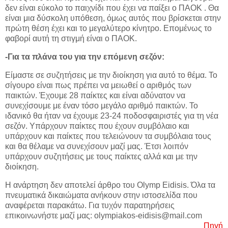
δεν είναι εύκολο το παιχνίδι που έχει να παίξει ο ΠΑΟΚ . Θα
είναι μια δύσκολη υπόθεση, όμως αυτός που βρίσκεται στην
πρώτη θέση έχει και το μεγαλύτερο κίνητρο. Επομένως το
φαβορί αυτή τη στιγμή είναι ο ΠΑΟΚ.
-Για τα πλάνα του για την επόμενη σεζόν:
Είμαστε σε συζητήσεις με την διοίκηση για αυτό το θέμα. Το
σίγουρο είναι πως πρέπει να μειωθεί ο αριθμός των
παικτών. Έχουμε 28 παίκτες και είναι αδύνατον να
συνεχίσουμε με έναν τόσο μεγάλο αριθμό παικτών. Το
ιδανικό θα ήταν να έχουμε 23-24 ποδοσφαιριστές για τη νέα
σεζόν. Υπάρχουν παίκτες που έχουν συμβόλαιο και
υπάρχουν και παίκτες που τελειώνουν τα συμβόλαια τους
και θα θέλαμε να συνεχίσουν μαζί μας. Έτσι λοιπόν
υπάρχουν συζητήσεις με τους παίκτες αλλά και με την
διοίκηση.
Η ανάρτηση δεν αποτελεί άρθρο του Olymp Eidisis. Όλα τα
πνευματικά δικαιώματα ανήκουν στην ιστοσελίδα που
αναφέρεται παρακάτω. Για τυχόν παρατηρήσεις
επικοινωνήστε μαζί μας: olympiakos-eidisis@mail.com
Πηγή