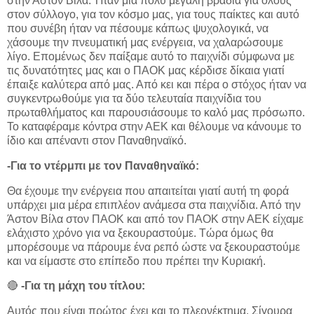
στην Άστον Βίλα. Ήταν μια πολύ μεγάλη βραδιά για όλους
στον σύλλογο, για τον κόσμο μας, για τους παίκτες και αυτό
που συνέβη ήταν να πέσουμε κάπως ψυχολογικά, να
χάσουμε την πνευματική μας ενέργεια, να χαλαρώσουμε
λίγο. Επομένως δεν παίξαμε αυτό το παιχνίδι σύμφωνα με
τις δυνατότητες μας και ο ΠΑΟΚ μας κέρδισε δίκαια γιατί
έπαιξε καλύτερα από μας. Από κει και πέρα ο στόχος ήταν να
συγκεντρωθούμε για τα δύο τελευταία παιχνίδια του
πρωταθλήματος και παρουσιάσουμε το καλό μας πρόσωπο.
Το καταφέραμε κόντρα στην ΑΕΚ και θέλουμε να κάνουμε το
ίδιο και απέναντι στον Παναθηναϊκό.
-Για το ντέρμπι με τον Παναθηναϊκό:
Θα έχουμε την ενέργεια που απαιτείται γιατί αυτή τη φορά
υπάρχει μια μέρα επιπλέον ανάμεσα στα παιχνίδια. Από την
Άστον Βίλα στον ΠΑΟΚ και από τον ΠΑΟΚ στην ΑΕΚ είχαμε
ελάχιστο χρόνο για να ξεκουραστούμε. Τώρα όμως θα
μπορέσουμε να πάρουμε ένα ρεπό ώστε να ξεκουραστούμε
και να είμαστε στο επίπεδο που πρέπει την Κυριακή.
🔴
-Για τη μάχη του τίτλου:
Αυτός που είναι πρώτος έχει και το πλεονέκτημα. Σίγουρα