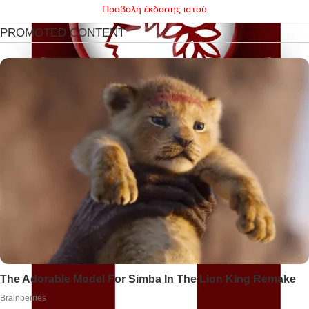
Προβολή έκδοσης ιστού