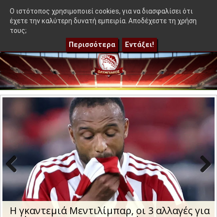
≡
έα που δεν βγήκε στον Μεντιλίμπαρ - Ακόμα 50-50"
|
Η γκαντε
OlympEidisis |
O ιστότοπος χρησιμοποιεί cookies, για να διασφαλίσει ότι
έχετε την καλύτερη δυνατή εμπειρία. Αποδέχεστε τη χρήση
τους;
Περισσότερα
Εντάξει!
Previo
Next
us
Η γκαντεμιά Μεντιλίμπαρ, οι 3 αλλαγές για