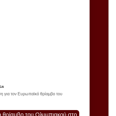
EGA
ση για τον Ευρωπαϊκό θρίαμβο του
ό θρίαμβο του Ολυμπιακού στο