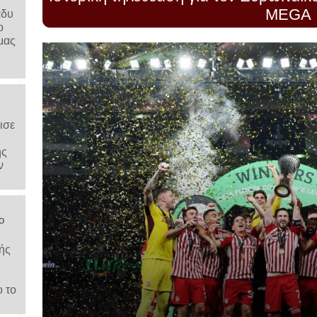
MEGA
άδυ
ο
μας
ισε
ης
ν
ο
ής
ο το