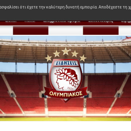
🔥 BREAKING NEWS:
"Η ιδέα που δε
ιασφαλίσει ότι έχετε την καλύτερη δυνατή εμπειρία. Αποδέχεστε τη 
Βόλεϊ
Πόλο
Διαχρονικά άρθρα
Συνεντεύξεις
Εφημ