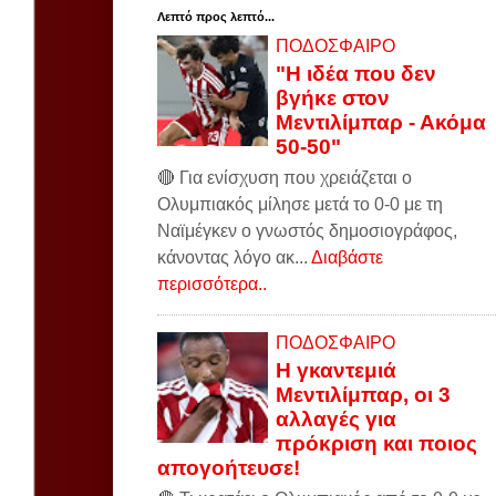
Λεπτό προς λεπτό...
ΠΟΔΟΣΦΑΙΡΟ
"Η ιδέα που δεν
βγήκε στον
Μεντιλίμπαρ - Ακόμα
50-50"
🔴 Για ενίσχυση που χρειάζεται ο
Ολυμπιακός μίλησε μετά το 0-0 με τη
Ναϊμέγκεν ο γνωστός δημοσιογράφος,
κάνοντας λόγο ακ...
Διαβάστε
περισσότερα..
ΠΟΔΟΣΦΑΙΡΟ
Η γκαντεμιά
Μεντιλίμπαρ, οι 3
αλλαγές για
πρόκριση και ποιος
απογοήτευσε!