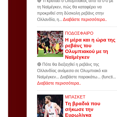
🔴 Τι κρατάει ο Ολυμπιακός από το 0-0 με
τη Ναϊμέγκεν, πώς θα καταφέρει να
προκριθεί στη δύσκολη ρεβάνς στην
Ολλανδία, η...
Διαβάστε περισσότερα..
ΠΟΔΟΣΦΑΙΡΟ
Η μέρα και η ώρα της
ρεβάνς του
Ολυμπιακού με τη
Ναϊμέγκεν
🔴 Πότε θα διεξαχθεί η ρεβάνς της
Ολλανδίας ανάμεσα σε Ολυμπιακό και
Ναϊμέγκεν... Διαβάστε παρακάτω... (functi...
Διαβάστε περισσότερα..
ΜΠΑΣΚΕΤ
Τη βραδιά που
σήκωσε την
Ευρωλίγκα