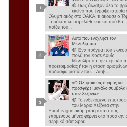
🔴 Πώς άλλαξαν όλα το βρ
εκείνο που έγραψε ιστορία 
Ολυμπιακός στο ΟΑΚΑ, τι άκουσε ο Τό
Γουόκαπ και «τρελάθηκε» και πού θα
παίζει του...
Αυτό που ενόχλησε τον
Μεντιλίμπαρ
🔴 Ένα πράγμα που εκνεύρ
πολύ τον Χοσέ Λουίς
Μεντιλίμπαρ την περίοδο τ
προετοιμασίας ήταν η στάση ορισμένω
ποδοσφαιριστών του. Διαβ...
«Ο Ολυμπιακός έτοιμος να
προσφέρει μεγάλο συμβόλαι
στον Χεζόνια»
🔴 Το ενδεχόμενο επιστροφ
του Μάριο Χεζόνια στην
EuroLeague ακόμη και μέσα στους
επόμενους μήνες φέρνει στο προσκήνι
σερβικό σάιτ Spor...