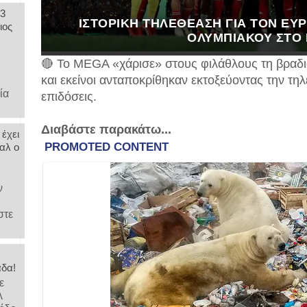
 3
ΙΣΤΟΡΙΚΉ ΤΗΛΕΘΈΑΣΗ ΓΙΑ ΤΟΝ ΕΥ
ιος
ΟΛΥΜΠΙΑΚΟΎ ΣΤΟ
🔴 Το MEGA «χάρισε» στους φιλάθλους τη βραδι
,
και εκείνοι ανταποκρίθηκαν εκτοξεύοντας την τ
ία
επιδόσεις.
Διαβάστε παρακάτω...
 έχει
αλ ο
ν
στε
άδα!
ε
λ