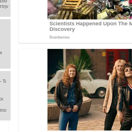
μέδο
στην
ι
 Τι
ς
οι
του