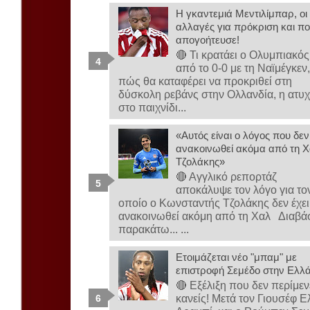
Η γκαντεμιά Μεντιλίμπαρ, οι
αλλαγές για πρόκριση και πο
απογοήτευσε!
🔴 Τι κρατάει ο Ολυμπιακός
από το 0-0 με τη Ναϊμέγκεν
πώς θα καταφέρει να προκριθεί στη
δύσκολη ρεβάνς στην Ολλανδία, η ατυχ
στο παιχνίδι...
«Αυτός είναι ο λόγος που δεν
ανακοινωθεί ακόμα από τη Χ
Τζολάκης»
🔴 Αγγλικό ρεπορτάζ
αποκάλυψε τον λόγο για το
οποίο ο Κωνσταντής Τζολάκης δεν έχει
ανακοινωθεί ακόμη από τη Χαλ Διαβά
παρακάτω... ...
Ετοιμάζεται νέο "μπαμ" με
επιστροφή Σεμέδο στην Ελλ
🔴 Εξέλιξη που δεν περίμεν
κανείς! Μετά τον Γιουσέφ Ε