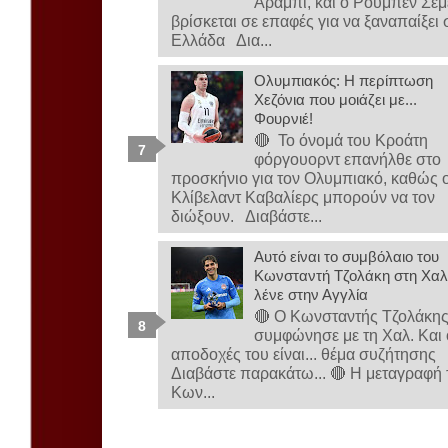
Αραμπί, και ο Ρούμπεν Σε
βρίσκεται σε επαφές για να ξαναπαίξει 
Ελλάδα Δια...
Ολυμπιακός: Η περίπτωση
Χεζόνια που μοιάζει με...
Φουρνιέ!
🔴 Το όνομά του Κροάτη
φόργουορντ επανήλθε στο
προσκήνιο για τον Ολυμπιακό, καθώς ο
Κλίβελαντ Καβαλίερς μπορούν να τον
διώξουν. Διαβάστε...
Αυτό είναι το συμβόλαιο του
Κωνσταντή Τζολάκη στη Χαλ-
λένε στην Αγγλία
🔴 Ο Κωνσταντής Τζολάκη
συμφώνησε με τη Χαλ. Και 
αποδοχές του είναι... θέμα συζήτησης
Διαβάστε παρακάτω... 🔴 Η μεταγραφή 
Κων...