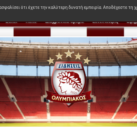
🔥 BREAKING NEWS:
"Η ιδέα που δεν β
ιασφαλίσει ότι έχετε την καλύτερη δυνατή εμπειρία. Αποδέχεστε τη 
Βόλεϊ
Πόλο
Διαχρονικά άρθρα
Συνεντεύξεις
Εφημ