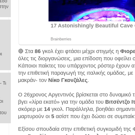
μέδο
στην
🔴 Στα
86
γκολ έχει φτάσει μέχρι στιγμής η
Φιορε
ι
όλες τις διοργανώσεις, μια επίδοση που οφείλει
Κάποιοι παίκτες του υπάρχοντος ρόστερ έχουν α
την επιθετική παραγωγή της ιταλικής ομάδας, με
μακράν- τον
Νίκο
Γκονζάλες
.
 Τι
Ο 26χρονος Αργεντινός βρίσκεται στο δυναμικό τω
ς
οι
βγει «λίρα εκατό» για την ομάδα του
Βιτσέντζο
Ι
σκόρερ με
14
γκολ. Παράλληλα, βοηθάει σημαντι
του
μαρτυρούν οι
5
ασίστ που έχει δώσει σε συμπαίκ
Εξίσου σπουδαία στην επιθετική συγκομιδή της 