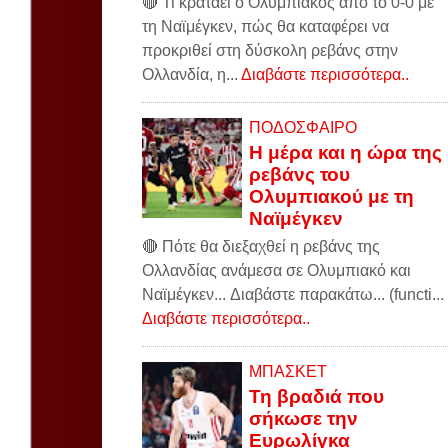
🔴 Τι κρατάει ο Ολυμπιακός από το 0-0 με
τη Ναϊμέγκεν, πώς θα καταφέρει να
προκριθεί στη δύσκολη ρεβάνς στην
Ολλανδία, η...
Διαβάστε περισσότερα..
ΠΟΔΟΣΦΑΙΡΟ
Η μέρα και η ώρα της
ρεβάνς του
Ολυμπιακού με τη
Ναϊμέγκεν
🔴 Πότε θα διεξαχθεί η ρεβάνς της
Ολλανδίας ανάμεσα σε Ολυμπιακό και
Ναϊμέγκεν... Διαβάστε παρακάτω... (functi...
Διαβάστε περισσότερα..
ΜΠΑΣΚΕΤ
Τη βραδιά που
σήκωσε την
Ευρωλίγκα