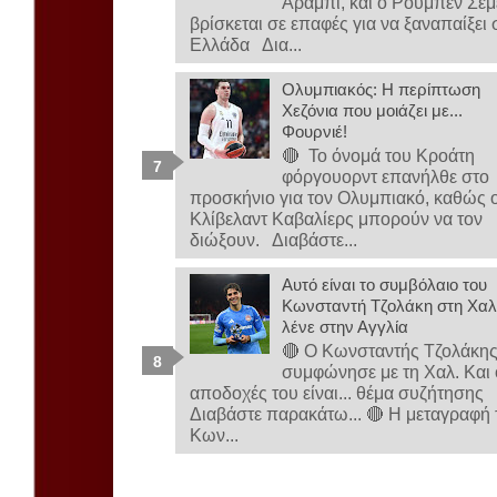
Αραμπί, και ο Ρούμπεν Σε
βρίσκεται σε επαφές για να ξαναπαίξει 
Ελλάδα Δια...
Ολυμπιακός: Η περίπτωση
Χεζόνια που μοιάζει με...
Φουρνιέ!
🔴 Το όνομά του Κροάτη
φόργουορντ επανήλθε στο
προσκήνιο για τον Ολυμπιακό, καθώς ο
Κλίβελαντ Καβαλίερς μπορούν να τον
διώξουν. Διαβάστε...
Αυτό είναι το συμβόλαιο του
Κωνσταντή Τζολάκη στη Χαλ-
λένε στην Αγγλία
🔴 Ο Κωνσταντής Τζολάκη
συμφώνησε με τη Χαλ. Και 
αποδοχές του είναι... θέμα συζήτησης
Διαβάστε παρακάτω... 🔴 Η μεταγραφή 
Κων...