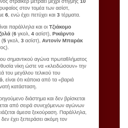
νος στράικερ μετράει μέχρι στιγμής
10
ρυφαίος στον τομέα των ασίστ,
με
6
, ενώ έχει πετύχει και
3
τέρματα.
ίναι παράλληλα και οι
Τζιάκομο
ζολά
(
6
γκολ,
4
ασίστ),
Ρικάρντο
(
5
γκολ,
3
ασίστ),
Αντονίν
Μπαράκ
ος).
ι του σημαντικού αγώνα πρωταθλήματος
 θυσία νίκη ώστε να «κλειδώσουν» την
κά του μεγάλου τελικού του
ό
, είναι ότι κάποια από τα «βαριά
υνατή κατάσταση.
ροηγούμενο διάστημα και δεν βρίσκεται
ται από σειρά συνεχόμενων αγώνων
ρειάζεται άμεσα ξεκούραση. Παράλληλα,
ς δεν έχει ξεπεράσει ακόμη τον