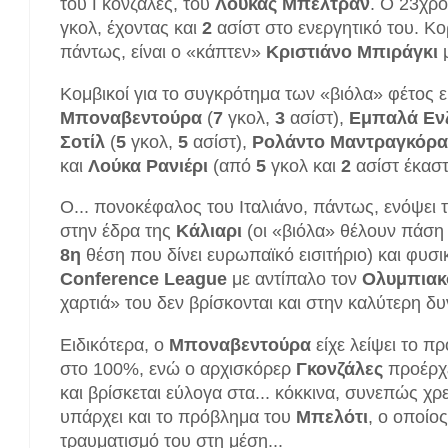
του Γκονζάλες, του
Λούκας
Μπελτράν
. Ο 23χρο
γκολ, έχοντας και
2
ασίστ στο ενεργητικό του. Κο
πάντως, είναι ο «κάπτεν»
Κριστιάνο
Μπιράγκι
Κομβικοί για το συγκρότημα των «βιόλα» φέτος ε
Μποναβεντούρα
(
7
γκολ,
3
ασίστ),
Εμπαλά
Εν
Σοτίλ
(
5
γκολ,
5
ασίστ),
Ρολάντο
Μαντραγκόρα
και
Λούκα
Ρανιέρι
(από
5
γκολ και
2
ασίστ έκαστ
Ο... πονοκέφαλος του Ιταλιάνο, πάντως, ενόψε
στην έδρα της
Κάλιαρι
(οι «βιόλα» θέλουν πάση
8η
θέση που δίνει ευρωπαϊκό εισιτήριο) και φυσι
Conference
League
με αντίπαλο τον
Ολυμπιακ
χαρτιά» του δεν βρίσκονται και στην καλύτερη δ
Ειδικότερα, ο
Μποναβεντούρα
είχε λείψει το π
στο 100%, ενώ ο αρχισκόρερ
Γκονζάλες
προέρχε
και βρίσκεται εύλογα στα... κόκκινα, συνεπώς χ
υπάρχει και το πρόβλημα του
Μπελότι
, ο οποίο
τραυματισμό του στη μέση...