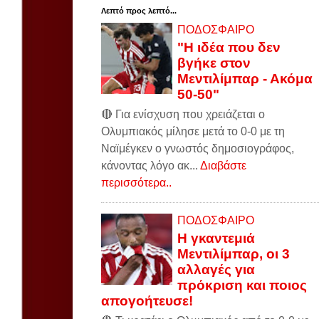
Λεπτό προς λεπτό...
ΠΟΔΟΣΦΑΙΡΟ
"Η ιδέα που δεν
βγήκε στον
Μεντιλίμπαρ - Ακόμα
50-50"
🔴 Για ενίσχυση που χρειάζεται ο
Ολυμπιακός μίλησε μετά το 0-0 με τη
Ναϊμέγκεν ο γνωστός δημοσιογράφος,
κάνοντας λόγο ακ...
Διαβάστε
περισσότερα..
ΠΟΔΟΣΦΑΙΡΟ
Η γκαντεμιά
Μεντιλίμπαρ, οι 3
αλλαγές για
πρόκριση και ποιος
απογοήτευσε!