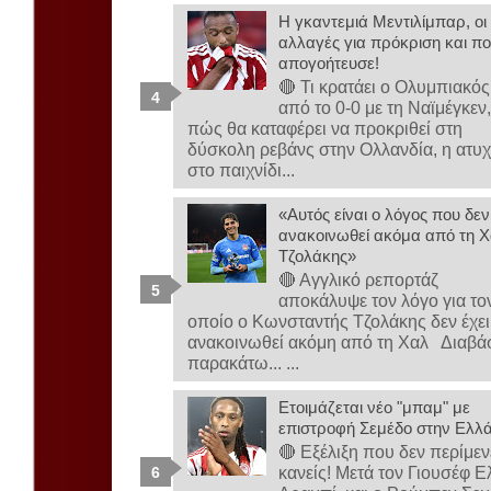
Η γκαντεμιά Μεντιλίμπαρ, οι
αλλαγές για πρόκριση και πο
απογοήτευσε!
🔴 Τι κρατάει ο Ολυμπιακός
από το 0-0 με τη Ναϊμέγκεν
πώς θα καταφέρει να προκριθεί στη
δύσκολη ρεβάνς στην Ολλανδία, η ατυχ
στο παιχνίδι...
«Αυτός είναι ο λόγος που δεν
ανακοινωθεί ακόμα από τη Χ
Τζολάκης»
🔴 Αγγλικό ρεπορτάζ
αποκάλυψε τον λόγο για το
οποίο ο Κωνσταντής Τζολάκης δεν έχει
ανακοινωθεί ακόμη από τη Χαλ Διαβά
παρακάτω... ...
Ετοιμάζεται νέο "μπαμ" με
επιστροφή Σεμέδο στην Ελλ
🔴 Εξέλιξη που δεν περίμεν
κανείς! Μετά τον Γιουσέφ Ε