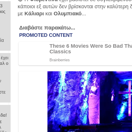
 3
κάποιοι εξ αυτών δεν βρίσκονται στην καλύτερη
ιος
με
Κάλιαρι
και
Ολυμπιακό
...
Διαβάστε παρακάτω...
,
ία
 έχει
αλ ο
ν
στε
άδα!
ε
λ