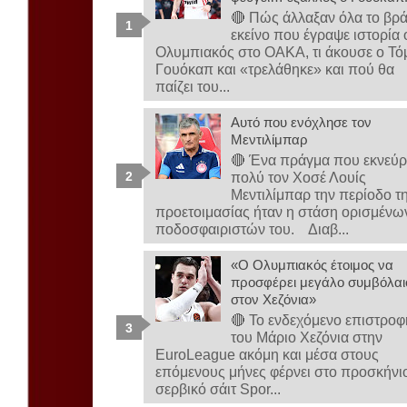
🔴 Πώς άλλαξαν όλα το βρ
εκείνο που έγραψε ιστορία 
Ολυμπιακός στο ΟΑΚΑ, τι άκουσε ο Τό
Γουόκαπ και «τρελάθηκε» και πού θα
παίζει του...
Αυτό που ενόχλησε τον
Μεντιλίμπαρ
🔴 Ένα πράγμα που εκνεύρ
πολύ τον Χοσέ Λουίς
Μεντιλίμπαρ την περίοδο τ
προετοιμασίας ήταν η στάση ορισμένω
ποδοσφαιριστών του. Διαβ...
«Ο Ολυμπιακός έτοιμος να
προσφέρει μεγάλο συμβόλαι
στον Χεζόνια»
🔴 Το ενδεχόμενο επιστροφ
του Μάριο Χεζόνια στην
EuroLeague ακόμη και μέσα στους
επόμενους μήνες φέρνει στο προσκήνι
σερβικό σάιτ Spor...