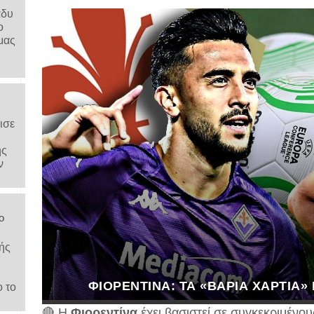
άδυ
ο
μας
ισε
ης
ν
ο
ής
ΦΙΟΡΕΝΤΊΝΑ: ΤΑ «ΒΑΡΙΆ ΧΑΡΤΙΆ»
ο το
🔴 Η
Φιορεντίνα
έχει βασιστεί σε συγκεκριμένου