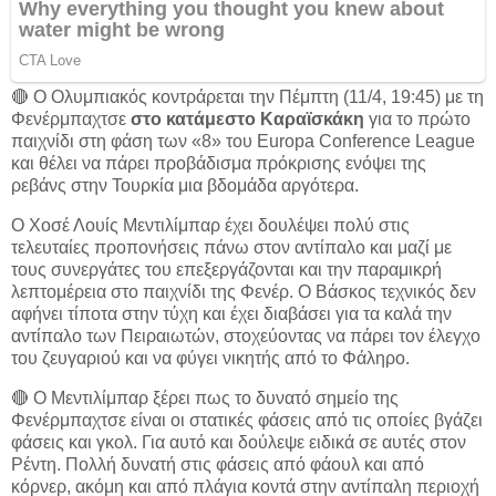
🔴 Ο Ολυμπιακός κοντράρεται την Πέμπτη (11/4, 19:45) με τη
Φενέρμπαχτσε
στο κατάμεστο Καραϊσκάκη
για το πρώτο
παιχνίδι στη φάση των «8» του Europa Conference League
και θέλει να πάρει προβάδισμα πρόκρισης ενόψει της
ρεβάνς στην Τουρκία μια βδομάδα αργότερα.
Ο Χοσέ Λουίς Μεντιλίμπαρ έχει δουλέψει πολύ στις
τελευταίες προπονήσεις πάνω στον αντίπαλο και μαζί με
τους συνεργάτες του επεξεργάζονται και την παραμικρή
λεπτομέρεια στο παιχνίδι της Φενέρ. Ο Βάσκος τεχνικός δεν
αφήνει τίποτα στην τύχη και έχει διαβάσει για τα καλά την
αντίπαλο των Πειραιωτών, στοχεύοντας να πάρει τον έλεγχο
του ζευγαριού και να φύγει νικητής από το Φάληρο.
🔴 Ο Μεντιλίμπαρ ξέρει πως το δυνατό σημείο της
Φενέρμπαχτσε είναι οι στατικές φάσεις από τις οποίες βγάζει
φάσεις και γκολ. Για αυτό και δούλεψε ειδικά σε αυτές στον
Ρέντη. Πολλή δυνατή στις φάσεις από φάουλ και από
κόρνερ, ακόμη και από πλάγια κοντά στην αντίπαλη περιοχή