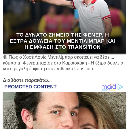
ΤΟ ΔΥΝΑΤΌ ΣΗΜΕΊΟ ΤΗΣ ΦΕΝΈΡ, Η
ΈΞΤΡΑ ΔΟΥΛΕΙΆ ΤΟΥ ΜΕΝΤΙΛΊΜΠΑΡ ΚΑΙ
Η ΈΜΦΑΣΗ ΣΤΟ TRANSITION
🔴 Πώς ο Χοσέ Λουίς Μεντιλίμπαρ σκοπεύει να δέσει...
κόμπο τη Φενέρμπαχτσε στο Καραϊσκάκη - Η έξτρα δουλειά
και η μεγάλη έμφαση στο επιθετικό transition
Διαβάστε παρακάτω...