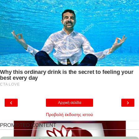
‹
›
Αρχική σελίδα
Προβολή έκδοσης ιστού