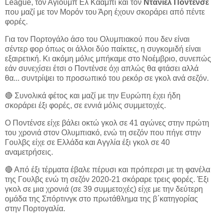
League, τον Αγιούμπ Ελ Κααμπί και τον
Ντανιέλ Ποντένσε
που μαζί με τον Μορόν του Άρη έχουν σκοράρει από πέντε
φορές.
Για τον Πορτογάλο άσο του Ολυμπιακού που δεν είναι
σέντερ φορ όπως οι άλλοι δύο παίκτες, η συγκομιδή είναι
εξαιρετική. Κι ακόμη μόλις μπήκαμε στο Νοέμβριο, συνεπώς
εάν συνεχίσει έτσι ο Ποντένσε όχι απλώς θα φτάσει αλλά
θα... συντρίψει το προσωπικό του ρεκόρ σε γκολ ανά σεζόν.
🔴 Συνολικά φέτος και μαζί με την Ευρώπη έχει ήδη
σκοράρει έξι φορές, σε εννιά μόλις συμμετοχές.
Ο Ποντένσε είχε βάλει οκτώ γκολ σε 41 αγώνες στην πρώτη
του χρονιά στον Ολυμπιακό, ενώ τη σεζόν που πήγε στην
Γουλβς είχε σε Ελλάδα και Αγγλία έξι γκολ σε 40
αναμετρήσεις.
🔴 Από έξι τέρματα έβαλε πέρυσι και πρόπερσι με τη φανέλα
της Γουλβς ενώ τη σεζόν 2020-21 σκόραρε τρεις φορές. Έξι
γκολ σε μια χρονιά (σε 39 συμμετοχές) είχε με την δεύτερη
ομάδα της Σπόρτινγκ στο πρωτάθλημα της β΄κατηγορίας
στην Πορτογαλία.