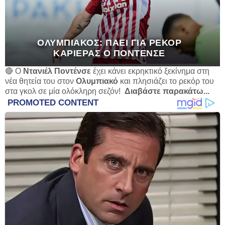
ΟΛΥΜΠΙΑΚΌΣ: ΠΆΕΙ ΓΙΑ ΡΕΚΌΡ
ΚΑΡΙΈΡΑΣ Ο ΠΟΝΤΈΝΣΕ
🔴 Ο
Ντανιέλ Ποντένσε
έχει κάνει εκρηκτικό ξεκίνημα στη
νέα θητεία του στον
Ολυμπιακό
και πλησιάζει το ρεκόρ του
στα γκολ σε μία ολόκληρη σεζόν!
Διαβάστε παρακάτω...