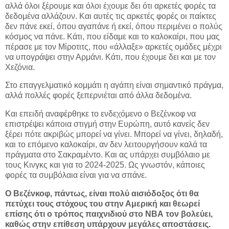
αλλά όλοι ξέρουμε και όλοι έχουμε δει ότι αρκετές φορές τα
δεδομένα αλλάζουν. Και αυτές τις αρκετές φορές οι παίκτες
δεν πάνε εκεί, όπου αγαπάνε ή εκεί, όπου περιμένει ο πολύς
κόσμος να πάνε. Κάτι, που είδαμε και το καλοκαίρι, που μας
πέρασε με τον Μίροτιτς, που «άλλαξε» αρκετές ομάδες μέχρι
να υπογράψει στην Αρμάνι. Κάτι, που έχουμε δει και με τον
Χεζόνια.
Στο επαγγελματικό κομμάτι η αγάπη είναι σημαντικό πράγμα,
αλλά πολλές φορές ξεπερνιέται από άλλα δεδομένα.
Και επειδή αναφέρθηκε το ενδεχόμενο ο Βεζένκοφ να
επιστρέψει κάποια στιγμή στην Ευρώπη, αυτό κανείς δεν
ξέρει πότε ακριβώς μπορεί να γίνει. Μπορεί να γίνει, δηλαδή,
και το επόμενο καλοκαίρι, αν δεν λειτουργήσουν καλά τα
πράγματα στο Σακραμέντο. Και ας υπάρχει συμβόλαιο με
τους Κινγκς και για το 2024-2025. Ως γνωστόν, κάποιες
φορές τα συμβόλαια είναι για να σπάνε.
Ο Βεζένκοφ, πάντως, είναι πολύ αισιόδοξος ότι θα
πετύχει τους στόχους του στην Αμερική και θεωρεί
επίσης ότι ο τρόπος παιχνιδιού στο ΝΒΑ τον βολεύει,
καθώς στην επίθεση υπάρχουν μεγάλες αποστάσεις.