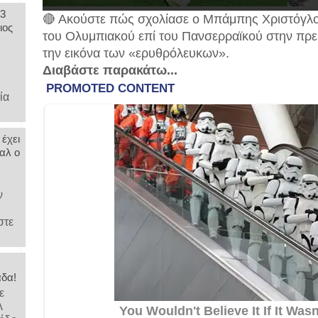
 3
🔴 Ακούστε πώς σχολίασε ο Μπάμπης Χριστόγλο
ιος
του Ολυμπιακού επί του Πανσερραϊκού στην πρε
την εικόνα των «ερυθρόλευκων».
Διαβάστε παρακάτω...
,
ία
 έχει
αλ ο
ν
στε
άδα!
ε
λ