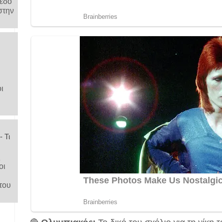
μέδο
στην
ι
 Τι
ς
οι
του