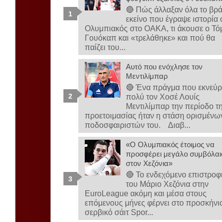
🔴 Πώς άλλαξαν όλα το βρ
εκείνο που έγραψε ιστορία 
Ολυμπιακός στο ΟΑΚΑ, τι άκουσε ο Τό
Γουόκαπ και «τρελάθηκε» και πού θα
παίζει του...
Αυτό που ενόχλησε τον
Μεντιλίμπαρ
🔴 Ένα πράγμα που εκνεύρ
πολύ τον Χοσέ Λουίς
Μεντιλίμπαρ την περίοδο τ
προετοιμασίας ήταν η στάση ορισμένω
ποδοσφαιριστών του. Διαβ...
«Ο Ολυμπιακός έτοιμος να
προσφέρει μεγάλο συμβόλαι
στον Χεζόνια»
🔴 Το ενδεχόμενο επιστροφ
του Μάριο Χεζόνια στην
EuroLeague ακόμη και μέσα στους
επόμενους μήνες φέρνει στο προσκήνι
σερβικό σάιτ Spor...