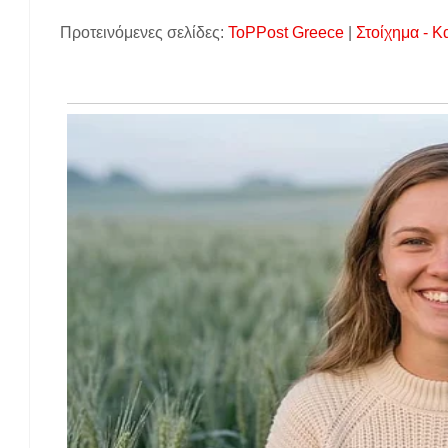
Προτεινόμενες σελίδες:
ToPPost Greece
|
Στοίχημα - Κ