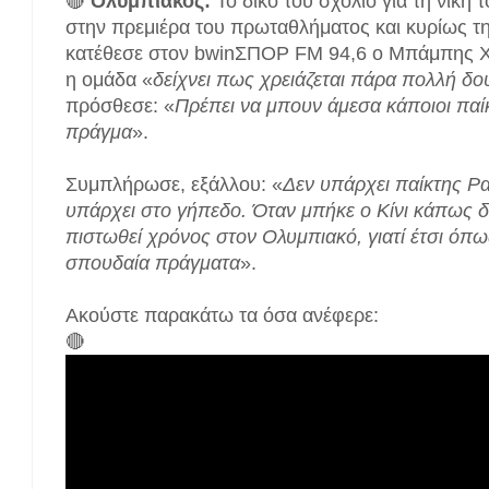
🔴
Ολυμπιακός:
Το δικό του σχόλιο για τη νίκη
στην πρεμιέρα του πρωταθλήματος και κυρίως τ
κατέθεσε στον bwinΣΠΟΡ FM 94,6 ο Μπάμπης Χρι
η ομάδα «
δείχνει πως χρειάζεται πάρα πολλή δου
πρόσθεσε: «
Πρέπει να μπουν άμεσα κάποιοι παί
πράγμα
».
Συμπλήρωσε, εξάλλου: «
Δεν υπάρχει παίκτης Ρα
υπάρχει στο γήπεδο. Όταν μπήκε ο Κίνι κάπως 
πιστωθεί χρόνος στον Ολυμπιακό, γιατί έτσι όπως
σπουδαία πράγματα
».
Ακούστε παρακάτω τα όσα ανέφερε:
🔴