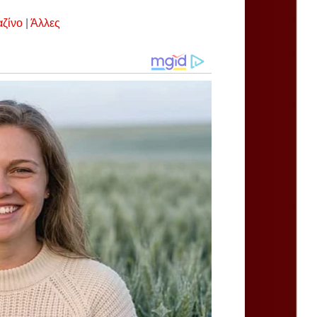
αζίνο
|
Άλλες