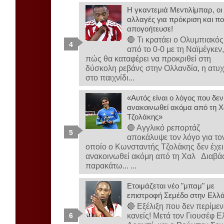
Η γκαντεμιά Μεντιλίμπαρ, οι
αλλαγές για πρόκριση και πο
απογοήτευσε!
🔴 Τι κρατάει ο Ολυμπιακός
από το 0-0 με τη Ναϊμέγκεν
πώς θα καταφέρει να προκριθεί στη
δύσκολη ρεβάνς στην Ολλανδία, η ατυχ
στο παιχνίδι...
«Αυτός είναι ο λόγος που δεν
ανακοινωθεί ακόμα από τη Χ
Τζολάκης»
🔴 Αγγλικό ρεπορτάζ
αποκάλυψε τον λόγο για το
οποίο ο Κωνσταντής Τζολάκης δεν έχει
ανακοινωθεί ακόμη από τη Χαλ Διαβά
παρακάτω... ...
Ετοιμάζεται νέο "μπαμ" με
επιστροφή Σεμέδο στην Ελλ
🔴 Εξέλιξη που δεν περίμεν
κανείς! Μετά τον Γιουσέφ Ε