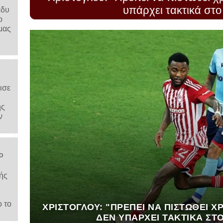
υπάρχει τακτικά στο 
άδυ
ο
μας
ισε
ης
ν
ο
ής
ο το
ΧΡΙΣΤΌΓΛΟΥ: "ΠΡΈΠΕΙ ΝΑ ΠΙΣΤΩΘΕΊ Χ
ΔΕΝ ΥΠΆΡΧΕΙ ΤΑΚΤΙΚΆ ΣΤΟ