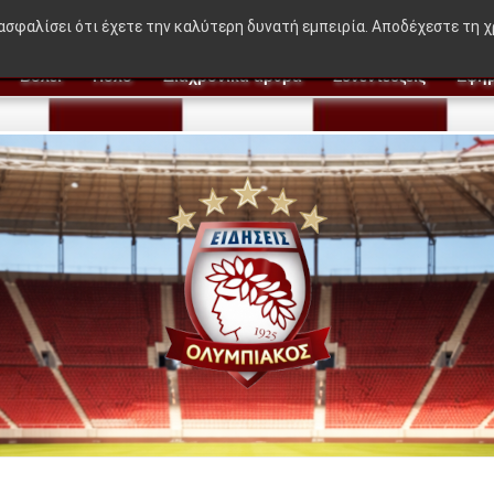
🔥 BREAKING NEWS:
"Η ιδέα που δεν βγήκε στον 
ιασφαλίσει ότι έχετε την καλύτερη δυνατή εμπειρία. Αποδέχεστε τη 
Βόλεϊ
Πόλο
Διαχρονικά άρθρα
Συνεντεύξεις
Εφημ