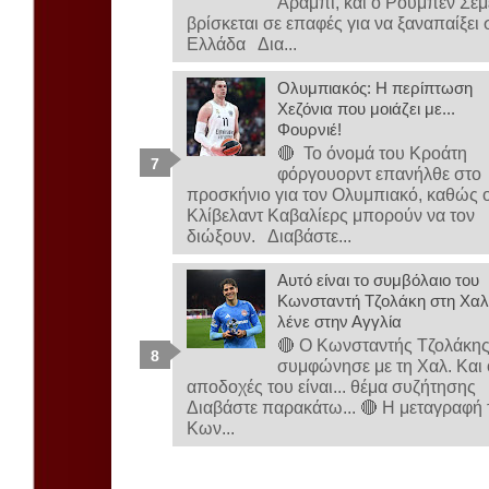
Αραμπί, και ο Ρούμπεν Σε
βρίσκεται σε επαφές για να ξαναπαίξει 
Ελλάδα Δια...
Ολυμπιακός: Η περίπτωση
Χεζόνια που μοιάζει με...
Φουρνιέ!
🔴 Το όνομά του Κροάτη
φόργουορντ επανήλθε στο
προσκήνιο για τον Ολυμπιακό, καθώς ο
Κλίβελαντ Καβαλίερς μπορούν να τον
διώξουν. Διαβάστε...
Αυτό είναι το συμβόλαιο του
Κωνσταντή Τζολάκη στη Χαλ-
λένε στην Αγγλία
🔴 Ο Κωνσταντής Τζολάκη
συμφώνησε με τη Χαλ. Και 
αποδοχές του είναι... θέμα συζήτησης
Διαβάστε παρακάτω... 🔴 Η μεταγραφή 
Κων...