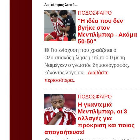
Λεπτό προς λεπτό...
ΠΟΔΟΣΦΑΙΡΟ
"Η ιδέα που δεν
βγήκε στον
Μεντιλίμπαρ - Ακόμα
50-50"
🔴 Για ενίσχυση που χρειάζεται ο
Ολυμπιακός μίλησε μετά το 0-0 με τη
Ναϊμέγκεν ο γνωστός δημοσιογράφος,
κάνοντας λόγο ακ...
Διαβάστε
περισσότερα..
ΠΟΔΟΣΦΑΙΡΟ
Η γκαντεμιά
Μεντιλίμπαρ, οι 3
αλλαγές για
πρόκριση και ποιος
απογοήτευσε!