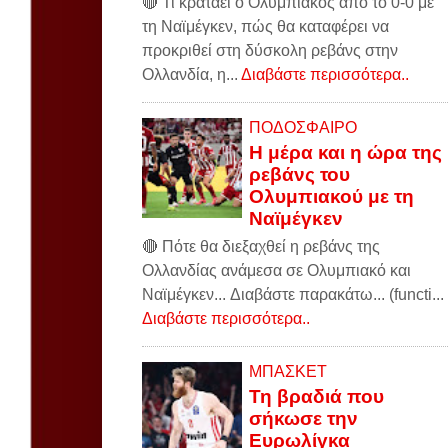
🔴 Τι κρατάει ο Ολυμπιακός από το 0-0 με
τη Ναϊμέγκεν, πώς θα καταφέρει να
προκριθεί στη δύσκολη ρεβάνς στην
Ολλανδία, η...
Διαβάστε περισσότερα..
ΠΟΔΟΣΦΑΙΡΟ
Η μέρα και η ώρα της
ρεβάνς του
Ολυμπιακού με τη
Ναϊμέγκεν
🔴 Πότε θα διεξαχθεί η ρεβάνς της
Ολλανδίας ανάμεσα σε Ολυμπιακό και
Ναϊμέγκεν... Διαβάστε παρακάτω... (functi...
Διαβάστε περισσότερα..
ΜΠΑΣΚΕΤ
Τη βραδιά που
σήκωσε την
Ευρωλίγκα