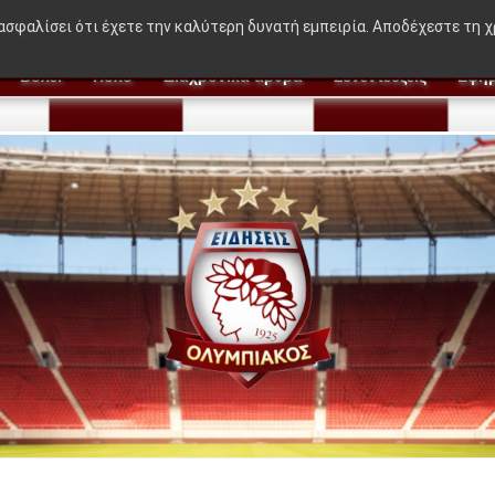
🔥 BREAKING NEWS:
"Η ιδέα που δεν β
ιασφαλίσει ότι έχετε την καλύτερη δυνατή εμπειρία. Αποδέχεστε τη 
Βόλεϊ
Πόλο
Διαχρονικά άρθρα
Συνεντεύξεις
Εφημ