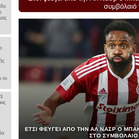
συμβόλαιό 
άδυ
ο
μας
ο
ής
ο το
 3
ιος
,
ΈΤΣΙ ΦΕΎΓΕΙ ΑΠΌ ΤΗΝ ΑΛ ΝΑΣΡ Ο ΜΠΑ
ία
ΣΤΟ ΣΥΜΒΌΛΑΙΌ