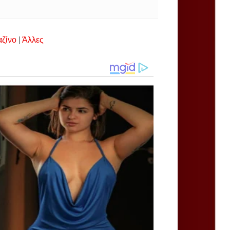
αζίνο
|
Άλλες