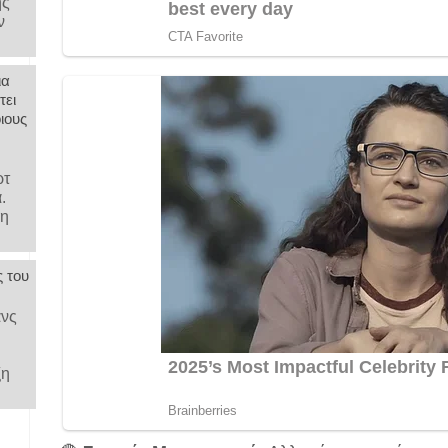
ης
ν
ια
τει
ιους
ρτ
α.
 η
ς του
ν
άνς
.
ξη