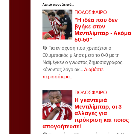
Λεπτό προς λεπτό...
ΠΟΔΟΣΦΑΙΡΟ
"Η ιδέα που δεν
βγήκε στον
Μεντιλίμπαρ - Ακόμα
50-50"
🔴 Για ενίσχυση που χρειάζεται ο
Ολυμπιακός μίλησε μετά το 0-0 με τη
Ναϊμέγκεν ο γνωστός δημοσιογράφος,
κάνοντας λόγο ακ...
Διαβάστε
περισσότερα..
ΠΟΔΟΣΦΑΙΡΟ
Η γκαντεμιά
Μεντιλίμπαρ, οι 3
αλλαγές για
πρόκριση και ποιος
απογοήτευσε!