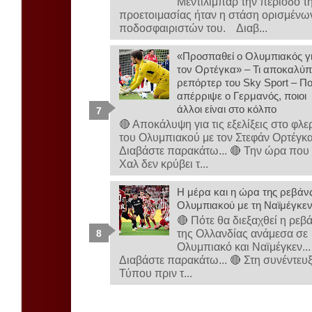
Μεντιλίμπαρ την περίοδο τ
προετοιμασίας ήταν η στάση ορισμένω
ποδοσφαιριστών του. Διαβ...
«Προσπαθεί ο Ολυμπιακός γ
τον Ορτέγκα» – Τι αποκαλύπ
ρεπόρτερ του Sky Sport – Πο
απέρριψε ο Γερμανός, ποιοι
άλλοι είναι στο κόλπο
🔴 Αποκάλυψη για τις εξελίξεις στο φλε
του Ολυμπιακού με τον Στεφάν Ορτέγκ
Διαβάστε παρακάτω... 🔴 Την ώρα που
Χαλ δεν κρύβει τ...
Η μέρα και η ώρα της ρεβάν
Ολυμπιακού με τη Ναϊμέγκε
🔴 Πότε θα διεξαχθεί η ρεβ
της Ολλανδίας ανάμεσα σε
Ολυμπιακό και Ναϊμέγκεν..
Διαβάστε παρακάτω... 🔴 Στη συνέντευ
Τύπου πριν τ...