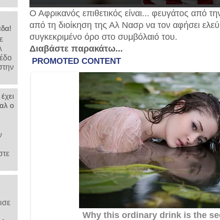
Ο Αφρικανός επιθετικός είναι... φευγάτος από τ
από τη διοίκηση της Αλ Νασρ να τον αφήσει ελεύ
άδα!
συγκεκριμένο όρο στο συμβόλαιό του.
ε
Διαβάστε παρακάτω...
λ
μέδο
στην
 έχει
αλ ο
ν
στε
ισε