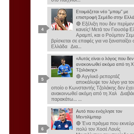
Ετοιμάζεται νέο "μπαμ" με
επιστροφή Σεμέδο στην Ελλ
🔴 Εξέλιξη που δεν περίμεν
κανείς! Μετά τον Γιουσέφ Ε
Αραμπί, και ο Ρούμπεν Σε
βρίσκεται σε επαφές για να ξαναπαίξει 
Ελλάδα Δια...
«Αυτός είναι ο λόγος που δεν
ανακοινωθεί ακόμα από τη Χ
Τζολάκης»
🔴 Αγγλικό ρεπορτάζ
αποκάλυψε τον λόγο για το
οποίο ο Κωνσταντής Τζολάκης δεν έχει
ανακοινωθεί ακόμη από τη Χαλ Διαβά
παρακάτω... ...
Αυτό που ενόχλησε τον
Μεντιλίμπαρ
🔴 Ένα πράγμα που εκνεύρ
πολύ τον Χοσέ Λουίς