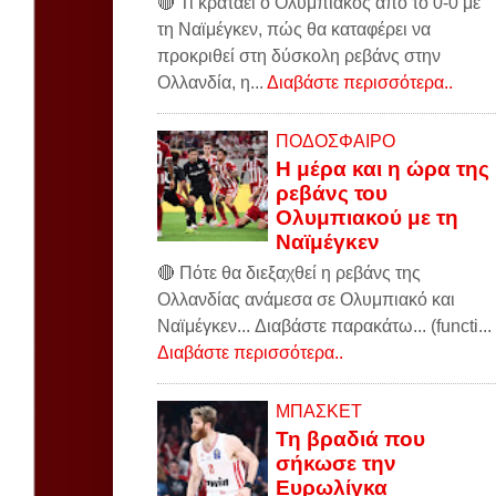
🔴 Τι κρατάει ο Ολυμπιακός από το 0-0 με
τη Ναϊμέγκεν, πώς θα καταφέρει να
προκριθεί στη δύσκολη ρεβάνς στην
Ολλανδία, η...
Διαβάστε περισσότερα..
ΠΟΔΟΣΦΑΙΡΟ
Η μέρα και η ώρα της
ρεβάνς του
Ολυμπιακού με τη
Ναϊμέγκεν
🔴 Πότε θα διεξαχθεί η ρεβάνς της
Ολλανδίας ανάμεσα σε Ολυμπιακό και
Ναϊμέγκεν... Διαβάστε παρακάτω... (functi...
Διαβάστε περισσότερα..
ΜΠΑΣΚΕΤ
Τη βραδιά που
σήκωσε την
Ευρωλίγκα