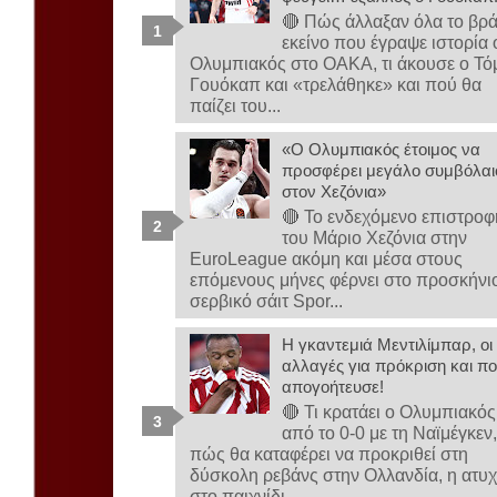
🔴 Πώς άλλαξαν όλα το βρ
εκείνο που έγραψε ιστορία 
Ολυμπιακός στο ΟΑΚΑ, τι άκουσε ο Τό
Γουόκαπ και «τρελάθηκε» και πού θα
παίζει του...
«Ο Ολυμπιακός έτοιμος να
προσφέρει μεγάλο συμβόλαι
στον Χεζόνια»
🔴 Το ενδεχόμενο επιστροφ
του Μάριο Χεζόνια στην
EuroLeague ακόμη και μέσα στους
επόμενους μήνες φέρνει στο προσκήνι
σερβικό σάιτ Spor...
Η γκαντεμιά Μεντιλίμπαρ, οι
αλλαγές για πρόκριση και πο
απογοήτευσε!
🔴 Τι κρατάει ο Ολυμπιακός
από το 0-0 με τη Ναϊμέγκεν
πώς θα καταφέρει να προκριθεί στη
δύσκολη ρεβάνς στην Ολλανδία, η ατυχ
στο παιχνίδι...