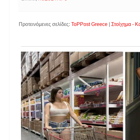
Προτεινόμενες σελίδες:
ToPPost Greece
|
Στοίχημα - Κ