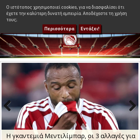
≡
τιλίμπαρ - Ακόμα 50-50"
|
Η γκαντεμιά Μεντιλίμπαρ, οι 3 αλλ
OlympEidisis |
O ιστότοπος χρησιμοποιεί cookies, για να διασφαλίσει ότι
έχετε την καλύτερη δυνατή εμπειρία. Αποδέχεστε τη χρήση
τους;
Περισσότερα
Εντάξει!
Previo
Next
us
Η μέρα και η ώρα της ρεβάνς του