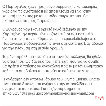
Ο Πορτογάλος χαφ πήρε χρόνο συμμετοχής και ευκαιρίες
χωρίς να τις αξιοποιήσει με αποτέλεσμα να είναι στην
κορυφή της λίστας με τους ποδοσφαιριστές που θα
«κοπούν» από τους Πειραιώτες.
Ο 26χρονος χαφ έκανε αρκετά καλό εξάμηνο με την
Καρταχένα την περασμένη σεζόν και έτσι έχει ένα καλό
όνομα στην Ισπανία. Σύμφωνα με το «pucelafichajes», ο
Πορτογάλος ποδοσφαιριστής είναι στη λίστα της Βαγιαδολίδ
για την ενίσχυση στη μεσαία γραμμή.
Το μόνο πρόβλημα είναι ότι ο ισπανικός σύλλογος θα ήθελε
να αποκτήσει ως δανεικό τον Πέπε, κάτι που για να συμβεί
θα πρέπει ο παίκτης να ανανεώσει πρώτα με τον Ολυμπιακό
καθώς το συμβόλαιό του εκπνέει το επόμενο καλοκαίρι.
Η ανάρτηση δεν αποτελεί άρθρο του Olymp Eidisis. Όλα τα
πνευματικά δικαιώματα ανήκουν στην ιστοσελίδα που
αναφέρεται παρακάτω. Για τυχόν παρατηρήσεις
επικοινωνήστε μαζί μας: olympiakos-eidisis@mail.com
Πηγή