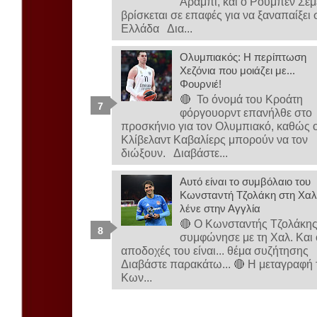
Αραμπί, και ο Ρούμπεν Σε
βρίσκεται σε επαφές για να ξαναπαίξει 
Ελλάδα Δια...
Ολυμπιακός: Η περίπτωση
Χεζόνια που μοιάζει με...
Φουρνιέ!
🔴 Το όνομά του Κροάτη
φόργουορντ επανήλθε στο
προσκήνιο για τον Ολυμπιακό, καθώς ο
Κλίβελαντ Καβαλίερς μπορούν να τον
διώξουν. Διαβάστε...
Αυτό είναι το συμβόλαιο του
Κωνσταντή Τζολάκη στη Χαλ-
λένε στην Αγγλία
🔴 Ο Κωνσταντής Τζολάκη
συμφώνησε με τη Χαλ. Και 
αποδοχές του είναι... θέμα συζήτησης
Διαβάστε παρακάτω... 🔴 Η μεταγραφή 
Κων...