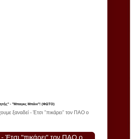
θλητής" - "Μπαγκς Μπάνι"! (ΦΩΤΟ)
χουμε ξαναδεί - Έτσι "πικάρει" τον ΠΑΟ ο
 - Έτσι "πικάρει" τον ΠΑΟ ο