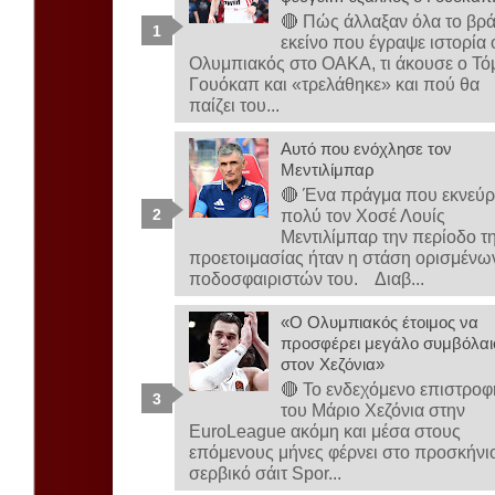
🔴 Πώς άλλαξαν όλα το βρ
εκείνο που έγραψε ιστορία 
Ολυμπιακός στο ΟΑΚΑ, τι άκουσε ο Τό
Γουόκαπ και «τρελάθηκε» και πού θα
παίζει του...
Αυτό που ενόχλησε τον
Μεντιλίμπαρ
🔴 Ένα πράγμα που εκνεύρ
πολύ τον Χοσέ Λουίς
Μεντιλίμπαρ την περίοδο τ
προετοιμασίας ήταν η στάση ορισμένω
ποδοσφαιριστών του. Διαβ...
«Ο Ολυμπιακός έτοιμος να
προσφέρει μεγάλο συμβόλαι
στον Χεζόνια»
🔴 Το ενδεχόμενο επιστροφ
του Μάριο Χεζόνια στην
EuroLeague ακόμη και μέσα στους
επόμενους μήνες φέρνει στο προσκήνι
σερβικό σάιτ Spor...