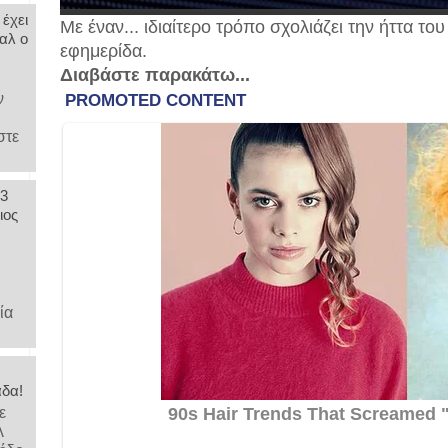
 έχει
Με έναν... ιδιαίτερο τρόπο σχολιάζει την ήττα τ
αλ ο
εφημερίδα.
Διαβάστε παρακάτω...
ν
στε
 3
ιος
,
ία
άδα!
ε
λ