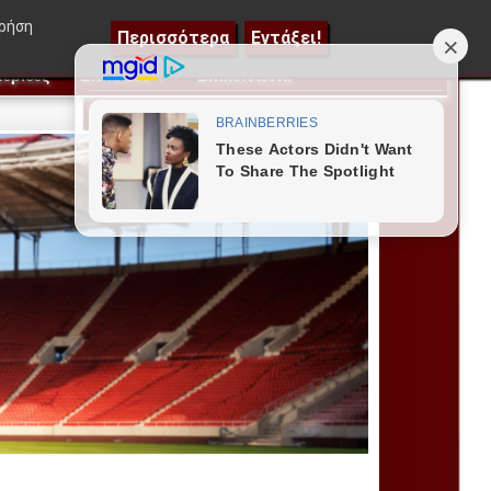
ντιλίμπαρ, οι 3 αλλαγές για πρόκριση και ποιος απογοήτευ
χρήση
Περισσότερα
Εντάξει!
ερίδες
Επιπλέον
Επικοινωνία
▼