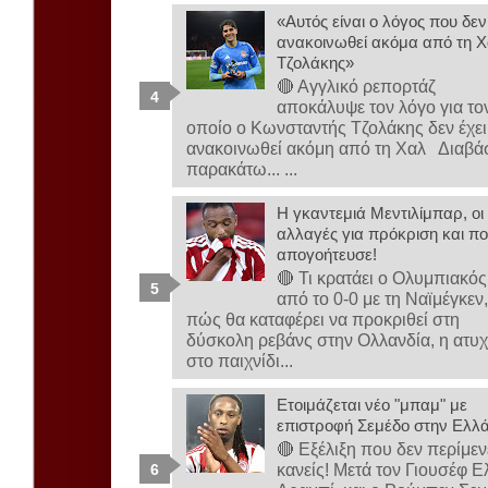
«Αυτός είναι ο λόγος που δεν
ανακοινωθεί ακόμα από τη Χ
Τζολάκης»
🔴 Αγγλικό ρεπορτάζ
αποκάλυψε τον λόγο για το
οποίο ο Κωνσταντής Τζολάκης δεν έχει
ανακοινωθεί ακόμη από τη Χαλ Διαβά
παρακάτω... ...
Η γκαντεμιά Μεντιλίμπαρ, οι
αλλαγές για πρόκριση και πο
απογοήτευσε!
🔴 Τι κρατάει ο Ολυμπιακός
από το 0-0 με τη Ναϊμέγκεν
πώς θα καταφέρει να προκριθεί στη
δύσκολη ρεβάνς στην Ολλανδία, η ατυχ
στο παιχνίδι...
Ετοιμάζεται νέο "μπαμ" με
επιστροφή Σεμέδο στην Ελλ
🔴 Εξέλιξη που δεν περίμεν
κανείς! Μετά τον Γιουσέφ Ε