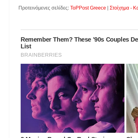
Προτεινόμενες σελίδες:
ToPPost Greece
|
Στοίχημα - Κ