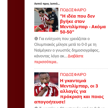
Λεπτό προς λεπτό...
ΠΟΔΟΣΦΑΙΡΟ
"Η ιδέα που δεν
βγήκε στον
Μεντιλίμπαρ - Ακόμα
50-50"
🔴 Για ενίσχυση που χρειάζεται ο
Ολυμπιακός μίλησε μετά το 0-0 με τη
Ναϊμέγκεν ο γνωστός δημοσιογράφος,
κάνοντας λόγο ακ...
Διαβάστε
περισσότερα..
ΠΟΔΟΣΦΑΙΡΟ
Η γκαντεμιά
Μεντιλίμπαρ, οι 3
αλλαγές για
πρόκριση και ποιος
απογοήτευσε!