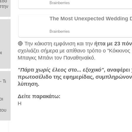
μέδο
στην
🔴 Την κάκιστη εμφάνιση και την
ήττα με 23 πό
σχολιάζει σήμερα με απίθανο τρόπο ο "Κόκκινος
ι
Μπαγκς Μπάνι τον Παναθηναϊκό.
"Πάρτι χωρίς έλεος στο... εξοχικό",
αναφέρει 
πρωτοσέλιδο της εφημερίδας, συμπληρώνοντα
 Τι
λύπηση.
ς
Δείτε παρακάτω:
οι
Η
του