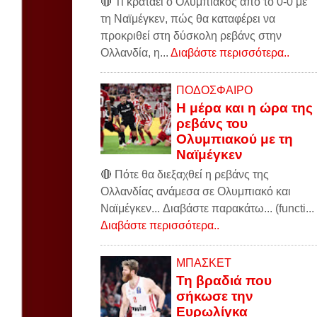
🔴 Τι κρατάει ο Ολυμπιακός από το 0-0 με
τη Ναϊμέγκεν, πώς θα καταφέρει να
προκριθεί στη δύσκολη ρεβάνς στην
Ολλανδία, η...
Διαβάστε περισσότερα..
ΠΟΔΟΣΦΑΙΡΟ
Η μέρα και η ώρα της
ρεβάνς του
Ολυμπιακού με τη
Ναϊμέγκεν
🔴 Πότε θα διεξαχθεί η ρεβάνς της
Ολλανδίας ανάμεσα σε Ολυμπιακό και
Ναϊμέγκεν... Διαβάστε παρακάτω... (functi...
Διαβάστε περισσότερα..
ΜΠΑΣΚΕΤ
Τη βραδιά που
σήκωσε την
Ευρωλίγκα