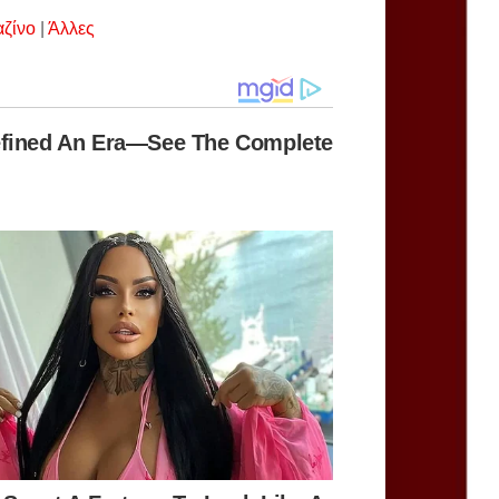
αζίνο
|
Άλλες