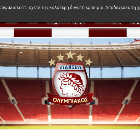
ε στον Μεντιλίμπαρ - Ακόμα 50-50"
|
Η γκαντεμιά Με
ιασφαλίσει ότι έχετε την καλύτερη δυνατή εμπειρία. Αποδέχεστε τη 
Βόλεϊ
Πόλο
Διαχρονικά άρθρα
Συνεντεύξεις
Εφημ