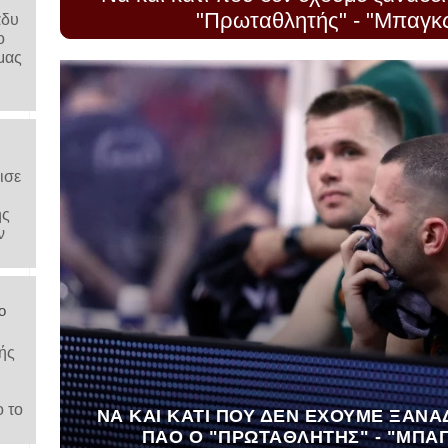
"Πρωταθλητής" - "Μπαγκ
άδυ
ο
μας
ισε
ης
ν
ο
ής
ο το
ΝΑ ΚΑΙ ΚΆΤΙ ΠΟΥ ΔΕΝ ΈΧΟΥΜΕ ΞΑΝΑΔΕ
ΠΑΟ Ο "ΠΡΩΤΑΘΛΗΤΉΣ" - "ΜΠΑΓ