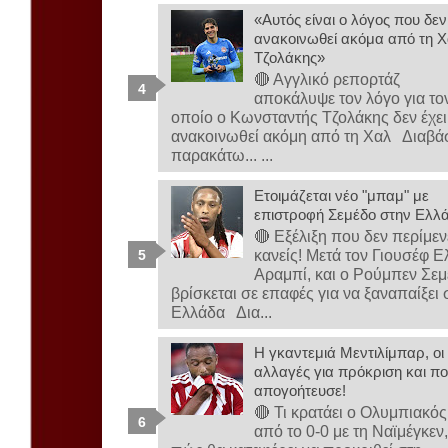
«Αυτός είναι ο λόγος που δεν
ανακοινωθεί ακόμα από τη Χ
Τζολάκης»
🔴 Αγγλικό ρεπορτάζ
αποκάλυψε τον λόγο για το
οποίο ο Κωνσταντής Τζολάκης δεν έχει
ανακοινωθεί ακόμη από τη Χαλ Διαβά
παρακάτω... ...
Ετοιμάζεται νέο "μπαμ" με
επιστροφή Σεμέδο στην Ελλ
🔴 Εξέλιξη που δεν περίμεν
κανείς! Μετά τον Γιουσέφ Ε
Αραμπί, και ο Ρούμπεν Σε
βρίσκεται σε επαφές για να ξαναπαίξει 
Ελλάδα Δια...
Η γκαντεμιά Μεντιλίμπαρ, οι
αλλαγές για πρόκριση και πο
απογοήτευσε!
🔴 Τι κρατάει ο Ολυμπιακός
από το 0-0 με τη Ναϊμέγκεν