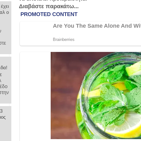
Διαβάστε παρακάτω...
 έχει
αλ ο
ν
στε
άδα!
ε
λ
μέδο
στην
 3
ιος
,