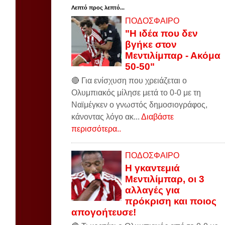
Λεπτό προς λεπτό...
ΠΟΔΟΣΦΑΙΡΟ
"Η ιδέα που δεν
βγήκε στον
Μεντιλίμπαρ - Ακόμα
50-50"
🔴 Για ενίσχυση που χρειάζεται ο
Ολυμπιακός μίλησε μετά το 0-0 με τη
Ναϊμέγκεν ο γνωστός δημοσιογράφος,
κάνοντας λόγο ακ...
Διαβάστε
περισσότερα..
ΠΟΔΟΣΦΑΙΡΟ
Η γκαντεμιά
Μεντιλίμπαρ, οι 3
αλλαγές για
πρόκριση και ποιος
απογοήτευσε!