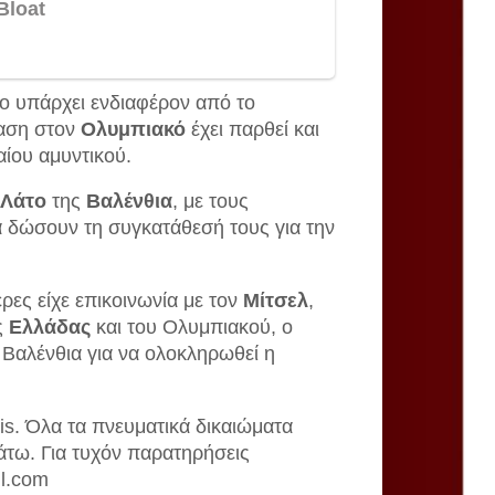
οίο υπάρχει ενδιαφέρον από το
φαση στον
Ολυμπιακό
έχει παρθεί και
αίου αμυντικού.
 Λάτο
της
Βαλένθια
, με τους
α δώσουν τη συγκατάθεσή τους για την
ρες είχε επικοινωνία με τον
Μίτσελ
,
ς
Ελλάδας
και του Ολυμπιακού, ο
 Βαλένθια για να ολοκληρωθεί η
is. Όλα τα πνευματικά δικαιώματα
άτω. Για τυχόν παρατηρήσεις
il.com