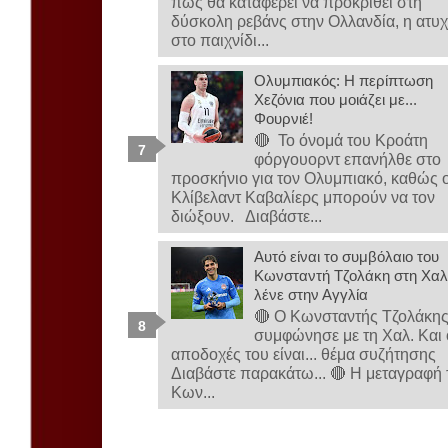
πώς θα καταφέρει να προκριθεί στη
δύσκολη ρεβάνς στην Ολλανδία, η ατυχ
στο παιχνίδι...
Ολυμπιακός: Η περίπτωση
Χεζόνια που μοιάζει με...
Φουρνιέ!
🔴 Το όνομά του Κροάτη
φόργουορντ επανήλθε στο
προσκήνιο για τον Ολυμπιακό, καθώς ο
Κλίβελαντ Καβαλίερς μπορούν να τον
διώξουν. Διαβάστε...
Αυτό είναι το συμβόλαιο του
Κωνσταντή Τζολάκη στη Χαλ-
λένε στην Αγγλία
🔴 Ο Κωνσταντής Τζολάκη
συμφώνησε με τη Χαλ. Και 
αποδοχές του είναι... θέμα συζήτησης
Διαβάστε παρακάτω... 🔴 Η μεταγραφή 
Κων...