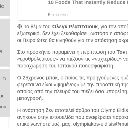
ία
🔴 Το θέμα του
Όλεγκ Ρέαπτσιουκ
, για τον οπ
εξωτερικό, δεν έχει ξεκαθαρίσει, ωστόσο η από
οι Πειραιώτες θα κινηθούν για την απόκτηση ακρ
ι
Στο προσκήνιο παραμένει η περίπτωση του
Τόνι
«ερυθρόλευκους» να πιέζουν τις «νυχτερίδες» ν
παραχώρηση του Ισπανού ποδοσφαιριστή.
Ο 25χρονος μπακ, ο ποίος τις προηγούμενες ημέ
 Τι
φέρεται να είναι «ψημένος» με την προοπτική τη
ς
οποίος από την πλευρά του πιέζει όσο μπορεί τη
οι
μεταγραφή.
του
Η ανάρτηση δεν αποτελεί άρθρο του Olymp Eidis
ανήκουν στην ιστοσελίδα που αναφέρεται παρακ
επικοινωνήστε μαζί μας: olympiakos-eidisis@ma