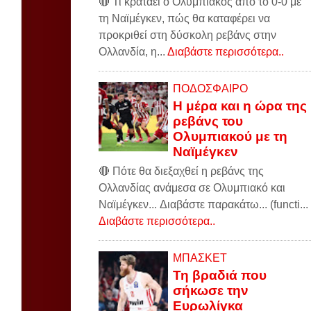
🔴 Τι κρατάει ο Ολυμπιακός από το 0-0 με
τη Ναϊμέγκεν, πώς θα καταφέρει να
προκριθεί στη δύσκολη ρεβάνς στην
Ολλανδία, η...
Διαβάστε περισσότερα..
ΠΟΔΟΣΦΑΙΡΟ
Η μέρα και η ώρα της
ρεβάνς του
Ολυμπιακού με τη
Ναϊμέγκεν
🔴 Πότε θα διεξαχθεί η ρεβάνς της
Ολλανδίας ανάμεσα σε Ολυμπιακό και
Ναϊμέγκεν... Διαβάστε παρακάτω... (functi...
Διαβάστε περισσότερα..
ΜΠΑΣΚΕΤ
Τη βραδιά που
σήκωσε την
Ευρωλίγκα