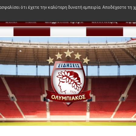
AKING NEWS:
"Η ιδέα που δεν βγήκε στον Μεντιλίμπαρ 
ιασφαλίσει ότι έχετε την καλύτερη δυνατή εμπειρία. Αποδέχεστε τη 
Βόλεϊ
Πόλο
Διαχρονικά άρθρα
Συνεντεύξεις
Εφημ