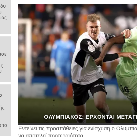
άδυ
ο
μας
ισε
ης
ν
ο
ής
ΟΛΥΜΠΙΑΚΌΣ: ΈΡΧΟΝΤΑΙ ΜΕΤΑΓ
ο το
Εντείνει τις προσπάθειες για ενίσχυση ο Ολυμπι
να αποτελεί προτεραιότητα.