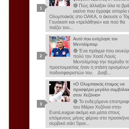
🔴 Πώς άλλαξαν όλα το βρ
εκείνο που έγραψε ιστορία 
Ολυμπιακός στο ΟΑΚΑ, τι άκουσε ο Τό
Γουόκαπ και «τρελάθηκε» και πού θα
παίζει του...
Αυτό που ενόχλησε τον
Μεντιλίμπαρ
🔴 Ένα πράγμα που εκνεύρ
πολύ τον Χοσέ Λουίς
Μεντιλίμπαρ την περίοδο τ
προετοιμασίας ήταν η στάση ορισμένω
ποδοσφαιριστών του. Διαβ...
«Ο Ολυμπιακός έτοιμος να
προσφέρει μεγάλο συμβόλαι
στον Χεζόνια»
🔴 Το ενδεχόμενο επιστροφ
του Μάριο Χεζόνια στην
EuroLeague ακόμη και μέσα στους
επόμενους μήνες φέρνει στο προσκήνι
σερβικό σάιτ Spor...