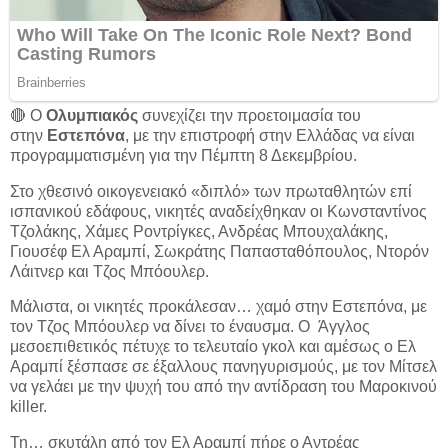
🔴 Ο
Ολυμπιακός
συνεχίζει την προετοιμασία του
στην
Εστεπόνα
, με την επιστροφή στην Ελλάδας να είναι
προγραμματισμένη για την Πέμπτη 8 Δεκεμβρίου.
Στο χθεσινό οικογενειακό «διπλό» των πρωταθλητών επί
ισπανικού εδάφους, νικητές αναδείχθηκαν οι Κωνσταντίνος
Τζολάκης, Χάμες Ροντρίγκες, Ανδρέας Μπουχαλάκης,
Γιουσέφ Ελ Αραμπί, Σωκράτης Παπασταθόπουλος, Ντορόν
Λάιτνερ και Τζος Μπόουλερ.
Μάλιστα, οι νικητές προκάλεσαν… χαμό στην Εστεπόνα, με
τον Τζος Μπόουλερ να δίνει το έναυσμα. Ο Άγγλος
μεσοεπιθετικός πέτυχε το τελευταίο γκολ και αμέσως ο Ελ
Αραμπί ξέσπασε σε έξαλλους πανηγυρισμούς, με τον Μίτσελ
να γελάει με την ψυχή του από την αντίδραση του Μαροκινού
killer.
Τη… σκυτάλη από τον Ελ Αραμπί πήρε ο Αντρέας