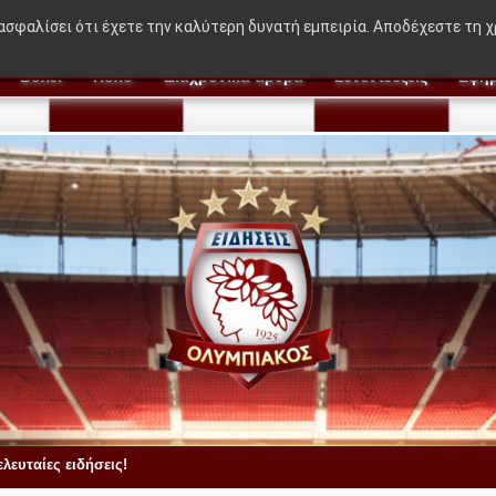
μεγάλο συμβόλαιο στον Χεζόνια»
ιασφαλίσει ότι έχετε την καλύτερη δυνατή εμπειρία. Αποδέχεστε τη 
Βόλεϊ
Πόλο
Διαχρονικά άρθρα
Συνεντεύξεις
Εφημ
λευταίες ειδήσεις!