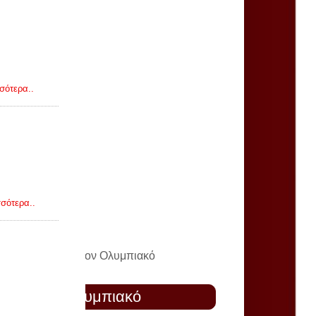
σότερα..
σότερα..
α ο Φορτούνης στον Ολυμπιακό
νης στον Ολυμπιακό