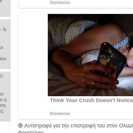
ι
 Τι
ς
οι
του
Ο:
το
ι η
ηση
ες
🔴 Αντίστροφα για την επιστροφή του στον Ολυμ
Φορτούνης.