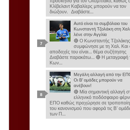
προσκήνιο για τον Ολυμπιακό, καθώς ο
Κλίβελαντ Καβαλίερς μπορούν να τον
διώξουν. Διαβάστε...
Αυτό είναι το συμβόλαιο του
Κωνσταντή Τζολάκη στη Χαλ-
λένε στην Αγγλία
🔴 Ο Κωνσταντής Τζολάκη
συμφώνησε με τη Χαλ. Και 
αποδοχές του είναι... θέμα συζήτησης
Διαβάστε παρακάτω... 🔴 Η μεταγραφή 
Κων...
Μεγάλη αλλαγή από την ΕΠ
Οι Β’ ομάδες μπορούν να
ανέβουν!
🔴 Μία σημαντική αλλαγή σ
ελληνικό ποδόσφαιρο φέρνε
ΕΠΟ καθώς προχώρησε σε τροποποί
του κανονισμού που αφορά τις Β' ομάδ
των Π...