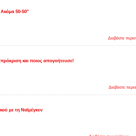
 Ακόμα 50-50"
 τη Ναϊμέγκεν ο γνωστός δημοσιογράφος, κάνοντας λόγο ακ...
Διαβάστε περισ
α πρόκριση και ποιος απογοήτευσε!
αφέρει να προκριθεί στη δύσκολη ρεβάνς στην Ολλανδία, η...
Διαβάστε περισ
Μετρά αντίστροφα ο Φορτούνης στον Ολυμπιακό
κού με τη Ναϊμέγκεν
ΑΡΧΙΚΗ ΣΕΛΙΔΑ
»
ΠΟΔΟΣΦΑΙΡΟ
»
Μετρά αντίστροφ
Δευτέρα 28 Φεβρουαρίου 2022
Μετρά αντίστροφα ο Φορτού
!