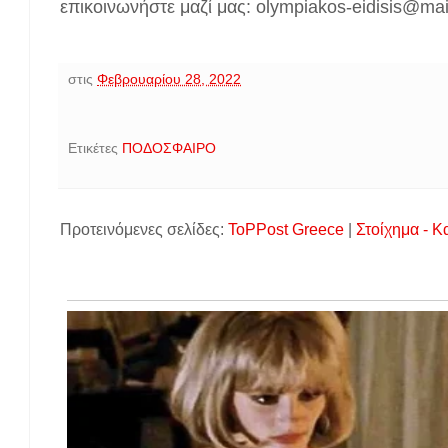
επικοινωνήστε μαζί μας: olympiakos-eidisis@ma
στις
Φεβρουαρίου 28, 2022
Ετικέτες
ΠΟΔΟΣΦΑΙΡΟ
Προτεινόμενες σελίδες:
ToPPost Greece
|
Στοίχημα - Κ