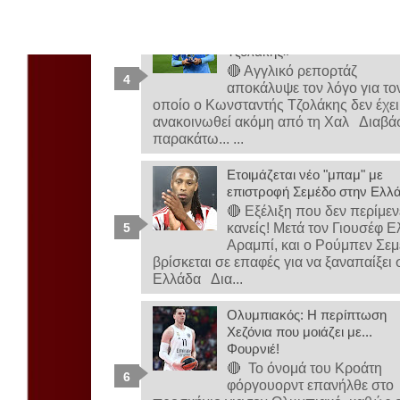
«Αυτός είναι ο λόγος που δεν
ανακοινωθεί ακόμα από τη Χ
🔴 Εξέλιξη που δεν περίμενε κανείς! Μετά τον Γιουσέφ Ελ Αραμπί, κ
Τζολάκης»
🔴 Αγγλικό ρεπορτάζ
αποκάλυψε τον λόγο για το
οποίο ο Κωνσταντής Τζολάκης δεν έχει
ανακοινωθεί ακόμη από τη Χαλ Διαβά
παρακάτω... ...
Ετοιμάζεται νέο "μπαμ" με
επιστροφή Σεμέδο στην Ελλ
🔴 Εξέλιξη που δεν περίμεν
κανείς! Μετά τον Γιουσέφ Ε
Αραμπί, και ο Ρούμπεν Σε
βρίσκεται σε επαφές για να ξαναπαίξει 
Ελλάδα Δια...
Ολυμπιακός: Η περίπτωση
Χεζόνια που μοιάζει με...
Φουρνιέ!
🔴 Το όνομά του Κροάτη
φόργουορντ επανήλθε στο