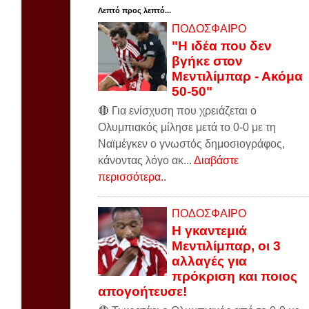
Λεπτό προς λεπτό...
ΠΟΔΟΣΦΑΙΡΟ
"Η ιδέα που δεν
βγήκε στον
Μεντιλίμπαρ - Ακόμα
50-50"
🔴 Για ενίσχυση που χρειάζεται ο
Ολυμπιακός μίλησε μετά το 0-0 με τη
Ναϊμέγκεν ο γνωστός δημοσιογράφος,
κάνοντας λόγο ακ...
Διαβάστε
περισσότερα..
ΠΟΔΟΣΦΑΙΡΟ
Η γκαντεμιά
Μεντιλίμπαρ, οι 3
αλλαγές για
πρόκριση και ποιος
απογοήτευσε!