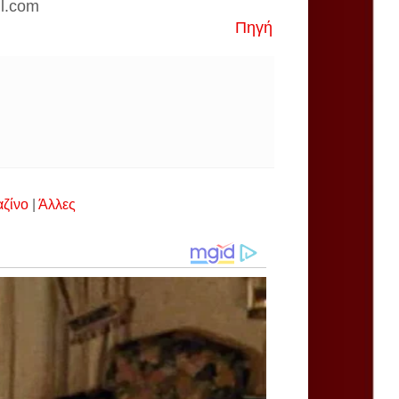
il.com
Πηγή
αζίνο
|
Άλλες