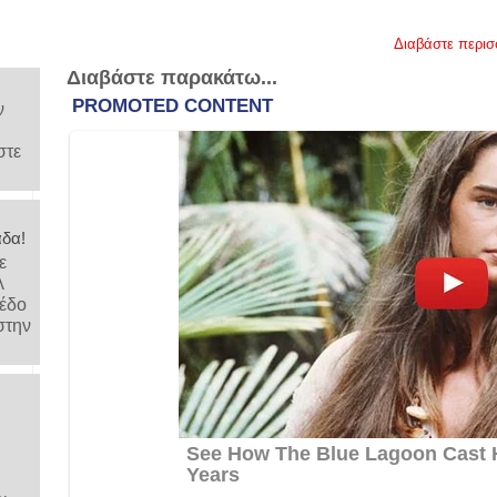
 έχει
αναμένεται να επιστρέψει στην αποστολή σε
αλ ο
αι ο Ρούμπεν Σεμέδο βρίσκεται σε επαφές για να ξαναπαίξ...
Διαβάστε περισ
πρώτης ομάδας του Ολυμπιακού.
Διαβάστε παρακάτω...
ν
στε
άδα!
ε
λ
μέδο
στην