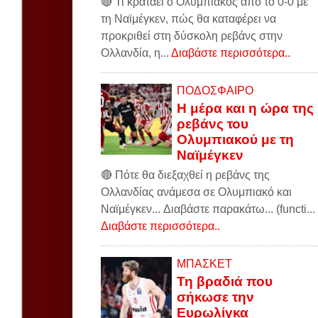
🔴 Τι κρατάει ο Ολυμπιακός από το 0-0 με
τη Ναϊμέγκεν, πώς θα καταφέρει να
προκριθεί στη δύσκολη ρεβάνς στην
Ολλανδία, η...
Διαβάστε περισσότερα..
ΠΟΔΟΣΦΑΙΡΟ
Η μέρα και η ώρα της
ρεβάνς του
Ολυμπιακού με τη
Ναϊμέγκεν
🔴 Πότε θα διεξαχθεί η ρεβάνς της
Ολλανδίας ανάμεσα σε Ολυμπιακό και
Ναϊμέγκεν... Διαβάστε παρακάτω... (functi...
Διαβάστε περισσότερα..
ΜΠΑΣΚΕΤ
Τη βραδιά που
σήκωσε την
Ευρωλίγκα