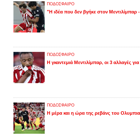
ΠΟΔΟΣΦΑΙΡΟ
"Η ιδέα που δεν βγήκε στον Μεντιλίμπαρ -
🔴 Για ενίσχυση που χρειάζεται ο Ολυμπιακός μίλησε μετά το 0-0 με
ΠΟΔΟΣΦΑΙΡΟ
Η γκαντεμιά Μεντιλίμπαρ, οι 3 αλλαγές γι
🔴 Τι κρατάει ο Ολυμπιακός από το 0-0 με τη Ναϊμέγκεν, πώς θα κατ
ΠΟΔΟΣΦΑΙΡΟ
ΠΡΕΠΕΙ ΝΑ ΔΙΑΒΑΣΕΙΣ:
Η μέρα και η ώρα της ρεβάνς του Ολυμπια
Τη βραδιά που σήκωσε την
Ευρωλίγκα αποφάσισε ότι
φεύγει… έξαλλος ο Γουόκαπ