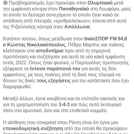
🔴 Προβληματισμός έχει προκύψει στον
Ολυμπιακό
μετά
την εμφάνιση κόντρα στον
Παναθηναϊκό
στη Λεωφόρο, ματς
το οποίο το δεύτερο συνεχόμενο το οποίο ήταν κακό σε
απόδοση από πλευράς «ερυθρολεύκων», έπειτα από αυτό
της Ριζούπολης κόντρα στον
Απόλλωνα
.
Κατόπιν τούτου, όπως μετέδωσε στον
bwinΣΠΟΡ FM 94,6
ο Κώστας Νικολακόπουλος
, Πέδρο Μαρτίνς και παίκτες
κλείστηκαν στα
αποδυτήρια
πριν από τη σημερινή
προπόνηση και συζήτησαν για αυτή τη νέα κακή εμφάνιση
εντός 2022. Όπως ήταν φυσικό, ο Πορτογάλος προπονητής
εξέφρασε τα
έντονα παράπονά του
για αυτές τις δύο
εμφανίσεις, με τους παίκτες από τη δική τους πλευρά να
δίνουν τις δικές
τους εξηγήσεις
για την κατάσταση που έχει
διαμορφωθεί.
Μεταξύ άλλων, έγινε κουβέντα και σε επίπεδο τακτικής και
για τη χρησιμοποίηση του
3-4-3
και πώς αυτό λειτουργεί
τόσο στο αμυντικό, όσο και στο επιθετικό κομμάτι.
Η αίσθηση που επικρατεί στου Ρέντη είναι ότι έγινε μια
εποικοδομητική συζήτηση
από την οποία θα προκύψουν