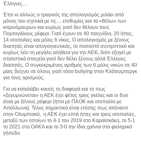
Έλληνες…
Έτσι κι αλλιώς ο τραγικός της απολογισμός μιλάει από
μόνος του σχετικά με τις… επιθυμίες και τα «θέλω» των
κιτρινόμαυρων και κυρίως γιατί δεν θέλουν τους
Πορτογάλους ρέφερι. Γιατί έχουν σε 40 παιχνίδια, 20 ήττες,
14 ισοπαλίες και μόλις 6 νίκες. Ο απολογισμός με ξένους
διαιτητές είναι απογοητευτικός, το ποσοστό συντριπτικό και
κυρίως λέει τη μεγάλη αλήθεια για την ΑΕΚ, διότι εξηγεί με
στατιστικά στοιχεία γιατί δεν θέλει ξένους αλλά Έλληνες
διαιτητές. Ο συγκεκριμένος αριθμός των 6 μόλις νικών σε 40
ματς δείχνει σε όλους γιατί τόσο bullying στον Κλάτενμπεργκ
για τους ορισμούς.
Για να καταλάβει κανείς τη διαφορά και το πως
«ξεγυμνώνεται» η ΑΕΚ έχει φέτος τρεις γκέλες και οι δυο
είναι με ξένους ρέφερι (ήττα με ΠΑΟΚ και ισοπαλία με
Απόλλωνα). Τέλος σημαντικό είναι επίσης πως απέναντι
στον Ολυμπιακό, η ΑΕΚ έχει επτά ήττες και τρεις ισοπαλίες,
μεταξύ των οποίων το 4-1 του 2019 στο Καραϊσκάκη, το 5-1
το 2021 στο ΟΑΚΑ και το 3-0 την ίδια χρόνια στο φαληρικό
γήπεδο.