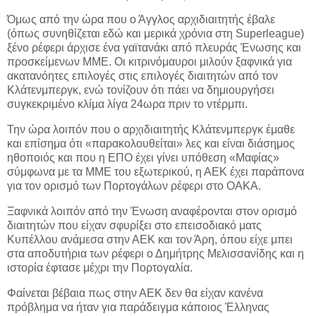
Όμως από την ώρα που ο Άγγλος αρχιδιαιτητής έβαλε
(όπως συνηθίζεται εδώ και μερικά χρόνια στη Superleague)
ξένο ρέφερι άρχισε ένα γαϊτανάκι από πλευράς Ένωσης και
προσκείμενων ΜΜΕ. Οι κιτρινόμαυροι μιλούν ξαφνικά για
ακατανόητες επιλογές στις επιλογές διαιτητών από τον
Κλάτενμπεργκ, ενώ τονίζουν ότι πάει να δημιουργήσει
συγκεκριμένο κλίμα λίγα 24ωρα πριν το ντέρμπι.
Την ώρα λοιπόν που ο αρχιδιαιτητής Κλάτενμπεργκ έμαθε
και επίσημα ότι «παρακολουθείται» λες και είναι διάσημος
ηθοποιός και που η ΕΠΟ έχει γίνει υπόθεση «Μαφίας»
σύμφωνα με τα ΜΜΕ του εξωτερικού, η ΑΕΚ έχει παράπονα
για τον ορισμό των Πορτογάλων ρέφερι στο ΟΑΚΑ.
Ξαφνικά λοιπόν από την Ένωση αναφέρονται στον ορισμό
διαιτητών που είχαν σφυρίξει στο επεισοδιακό ματς
Κυπέλλου ανάμεσα στην ΑΕΚ και τον Άρη, όπου είχε μπει
στα αποδυτήρια των ρέφερι ο Δημήτρης Μελισσανίδης και η
ιστορία έφτασε μέχρι την Πορτογαλία.
Φαίνεται βέβαια πως στην ΑΕΚ δεν θα είχαν κανένα
πρόβλημα να ήταν για παράδειγμα κάποιος Έλληνας