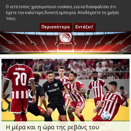
≡
Η γκαντεμιά Μεντιλίμπαρ, οι 3 αλλαγές για πρόκριση και ποιος
OlympEidisis |
O ιστότοπος χρησιμοποιεί cookies, για να διασφαλίσει ότι
έχετε την καλύτερη δυνατή εμπειρία. Αποδέχεστε τη χρήση
τους;
Περισσότερα
Εντάξει!
Previo
Next
us
Η μέρα και η ώρα της ρεβάνς του