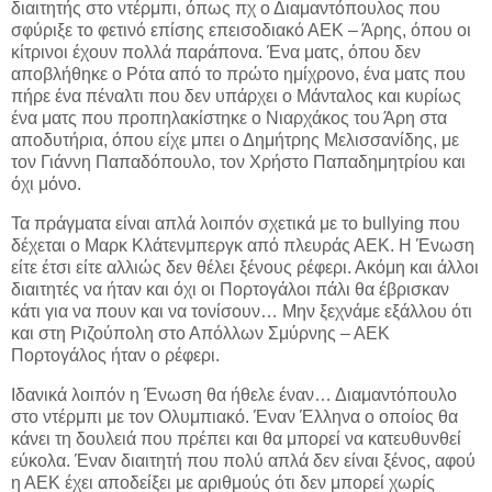
διαιτητής στο ντέρμπι, όπως πχ ο Διαμαντόπουλος που
σφύριξε το φετινό επίσης επεισοδιακό ΑΕΚ – Άρης, όπου οι
κίτρινοι έχουν πολλά παράπονα. Ένα ματς, όπου δεν
αποβλήθηκε ο Ρότα από το πρώτο ημίχρονο, ένα ματς που
πήρε ένα πέναλτι που δεν υπάρχει ο Μάνταλος και κυρίως
ένα ματς που προπηλακίστηκε ο Νιαρχάκος του Άρη στα
αποδυτήρια, όπου είχε μπει ο Δημήτρης Μελισσανίδης, με
τον Γιάννη Παπαδόπουλο, τον Χρήστο Παπαδημητρίου και
όχι μόνο.
Τα πράγματα είναι απλά λοιπόν σχετικά με το bullying που
δέχεται ο Μαρκ Κλάτενμπεργκ από πλευράς ΑΕΚ. Η Ένωση
είτε έτσι είτε αλλιώς δεν θέλει ξένους ρέφερι. Ακόμη και άλλοι
διαιτητές να ήταν και όχι οι Πορτογάλοι πάλι θα έβρισκαν
κάτι για να πουν και να τονίσουν… Μην ξεχνάμε εξάλλου ότι
και στη Ριζούπολη στο Απόλλων Σμύρνης – ΑΕΚ
Πορτογάλος ήταν ο ρέφερι.
Ιδανικά λοιπόν η Ένωση θα ήθελε έναν… Διαμαντόπουλο
στο ντέρμπι με τον Ολυμπιακό. Έναν Έλληνα ο οποίος θα
κάνει τη δουλειά που πρέπει και θα μπορεί να κατευθυνθεί
εύκολα. Έναν διαιτητή που πολύ απλά δεν είναι ξένος, αφού
η ΑΕΚ έχει αποδείξει με αριθμούς ότι δεν μπορεί χωρίς