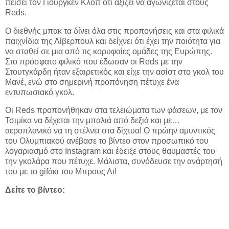
πείσει τον Γιούργκεν Κλοπ ότι αξίζει να αγωνίζεται στους
Reds.
Ο διεθνής μπακ τα δίνει όλα στις προπονήσεις και στα φιλικά
παιχνίδια της Λίβερπουλ και δείχνει ότι έχει την ποιότητα για
να σταθεί σε μια από τις κορυφαίες ομάδες της Ευρώπης.
Στο πρόσφατο φιλικό που έδωσαν οι Reds με την
Στουτγκάρδη ήταν εξαιρετικός και είχε την ασίστ στο γκολ του
Μανέ, ενώ στο σημερινή προπόνηση πέτυχε ένα
εντυπωσιακό γκολ.
Οι Reds προπονήθηκαν στα τελειώματα των φάσεων, με τον
Τσιμίκα να δέχεται την μπαλιά από δεξιά και με…
αεροπλανικό να τη στέλνει στα δίχτυα! Ο πρώην αμυντικός
του Ολυμπιακού ανέβασε το βίντεο στον προσωπικό του
λογαριασμό στο Instagram και έδειξε στους θαυμαστές του
την γκολάρα που πέτυχε. Μάλιστα, συνόδευσε την ανάρτησή
του με το gifάκι του Μπρους Λι!
Δείτε το βίντεο: